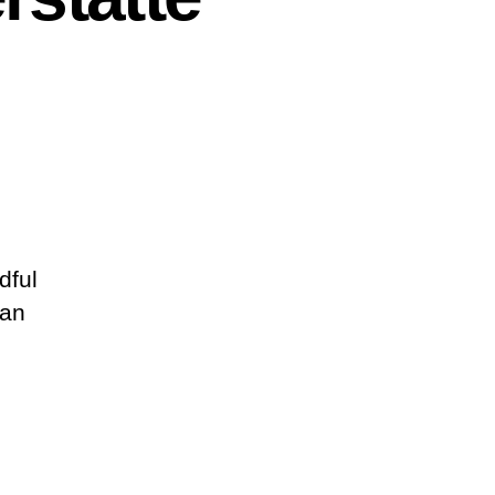
dful
kan