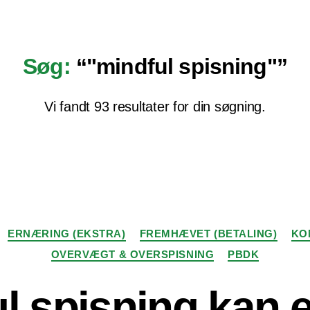
Søg:
“"mindful spisning"”
Vi fandt 93 resultater for din søgning.
Kategorier
ERNÆRING (EKSTRA)
FREMHÆVET (BETALING)
KO
OVERVÆGT & OVERSPISNING
PBDK
l spisning kan e