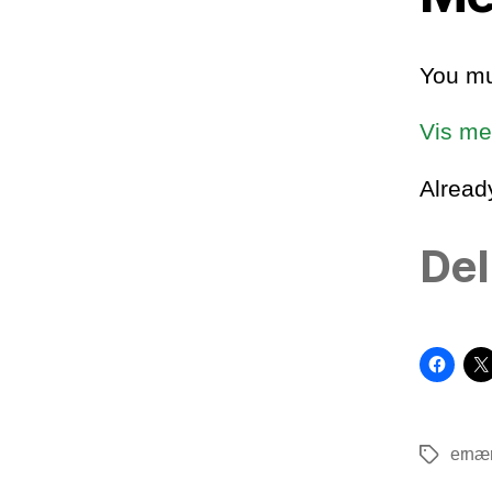
You mu
Vis me
Alrea
Del
ernæ
Tags