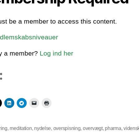
st be a member to access this content.
dlemskabsniveauer
dy a member?
Log ind her
:
ring
,
meditation
,
nydelse
,
overspisning
,
overvægt
,
pharma
,
videns