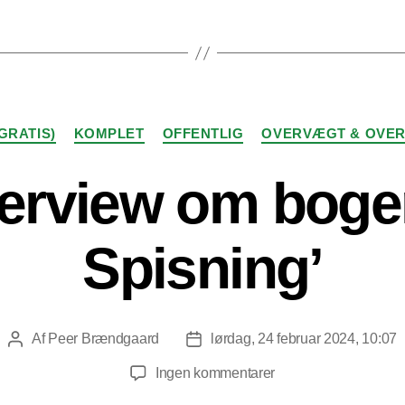
Kategorier
GRATIS)
KOMPLET
OFFENTLIG
OVERVÆGT & OVER
terview om boge
Spisning’
Af
Peer Brændgaard
lørdag, 24 februar 2024, 10:07
Indlægsforfatter
Indlægsdato
til
Ingen kommentarer
Video: