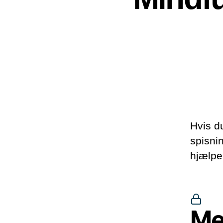
Hvis d
spisni
hjælpe 
Me