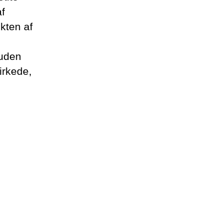
af
kten af
 uden
irkede,