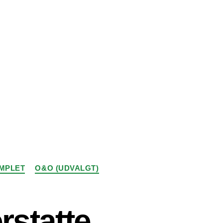
MPLET
O&O (UDVALGT)
rstatte