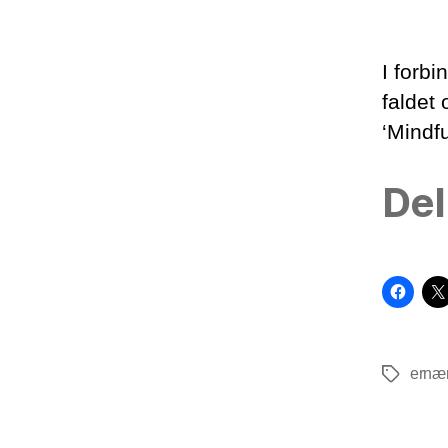
I forb
faldet 
‘Mindfu
Del
ernæ
Tags