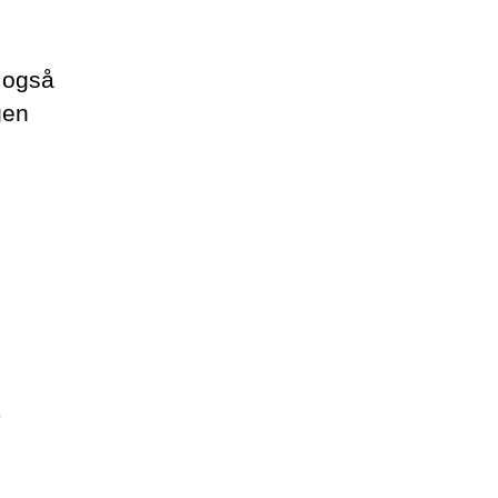
u også
gen
o