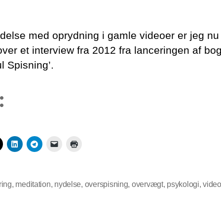
Interview
om
bogen
indelse med oprydning i gamle videoer er jeg n
‘Mindful
over et interview fra 2012 fra lanceringen af bo
Spisning’
l Spisning’.
:
ring
,
meditation
,
nydelse
,
overspisning
,
overvægt
,
psykologi
,
vide