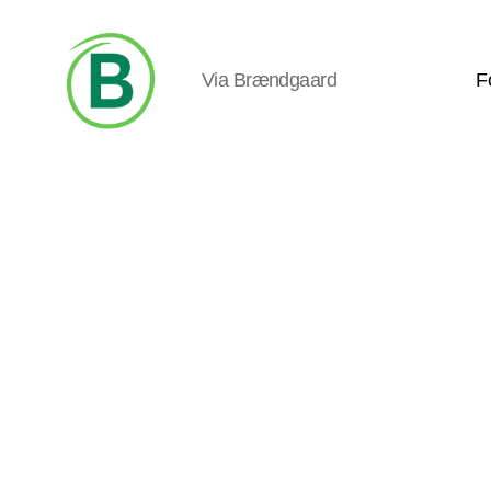
Via Brændgaard
F
Via
Brændgaard