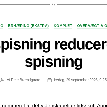
Kategorier
NG
ERNÆRING (EKSTRA)
KOMPLET
OVERVÆGT & O
spisning reducer
spisning
Af
Peer Brændgaard
fredag, 29 september 2023, 9:25
Indlægsforfatter
Indlægsdato
-nummeret af det videnskabelige tidsskrift Appe