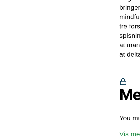
bringe
mindfu
tre for
spisni
at man
at delt
Me
You mu
Vis me