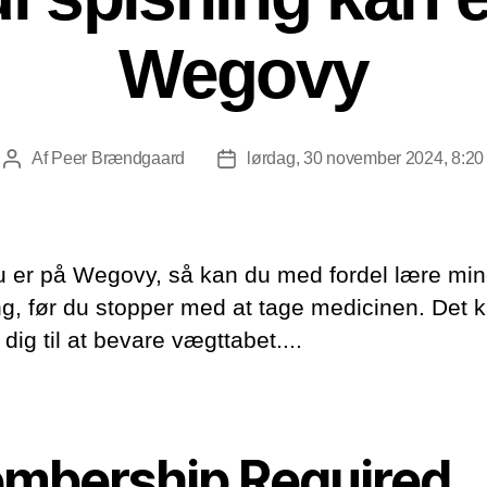
Wegovy
Af
Peer Brændgaard
lørdag, 30 november 2024, 8:20
Indlægsforfatter
Indlægsdato
u er på Wegovy, så kan du med fordel lære min
ng, før du stopper med at tage medicinen. Det 
dig til at bevare vægttabet....
mbership Required