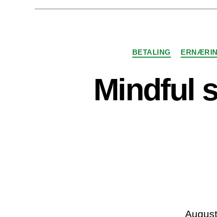
BETALING
ERNÆRI
Mindful 
August