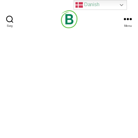
Danish
Søg
Menu
Via
Brændgaard