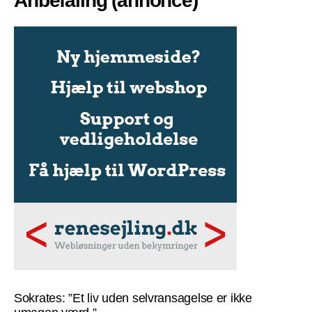
Anbefaling (annonce)
Sokrates: ”Et liv uden selvransagelse er ikke