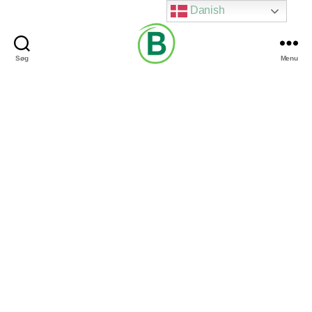
Danish
Søg
Menu
Via
Brændgaard