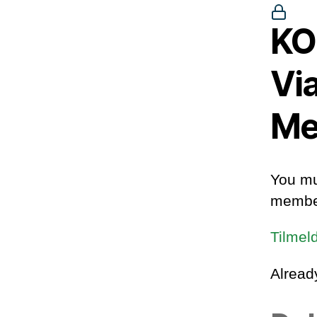
KO
Vi
Me
You mu
member
Tilmel
Alrea