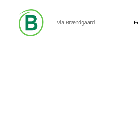
Via Brændgaard
F
Via
Brændgaard