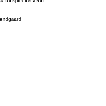
 konspirationsteori."
rændgaard