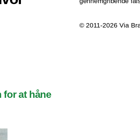
gennemgribende falsk
© 2011-2026 Via B
n for at håne