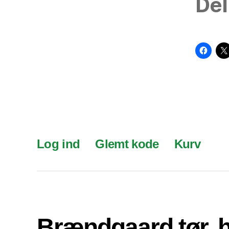
Del
Log ind
Glemt kode
Kurv
Brændgaard tør, 