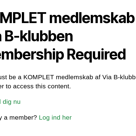
MPLET medlemskab 
a B-klubben
mbership Required
st be a KOMPLET medlemskab af Via B-klub
 to access this content.
d dig nu
dy a member?
Log ind her