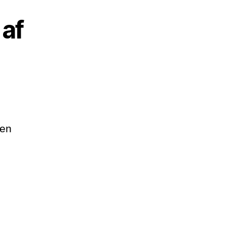
af
ben