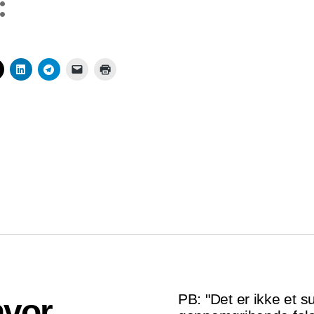
:
PB: "Det er ikke et 
hvor