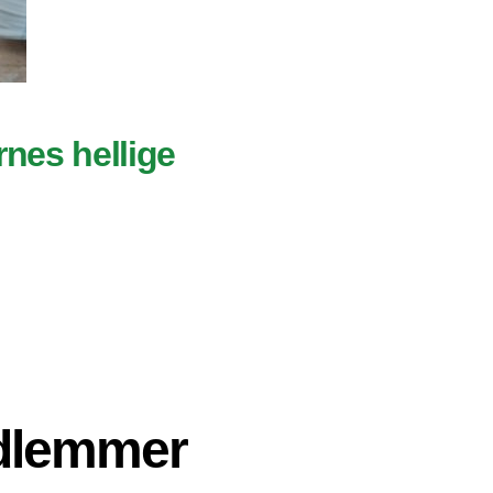
rnes hellige
edlemmer