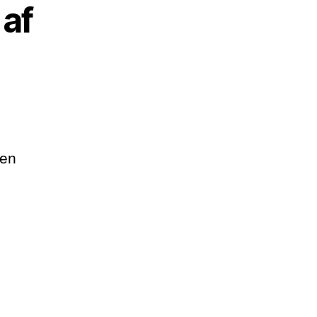
af
ben