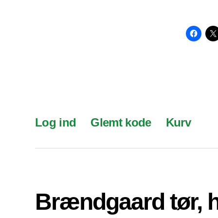
Log ind
Glemt kode
Kurv
Brændgaard tør, 