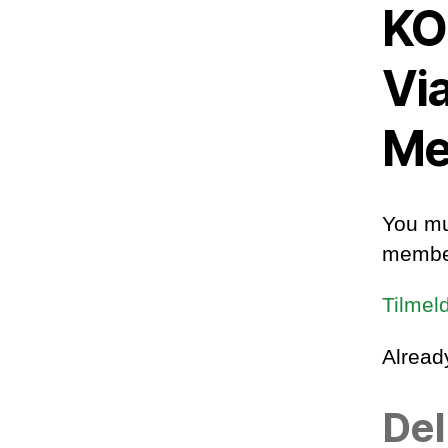
KO
Vi
Me
You mu
member
Tilmel
Alrea
Del