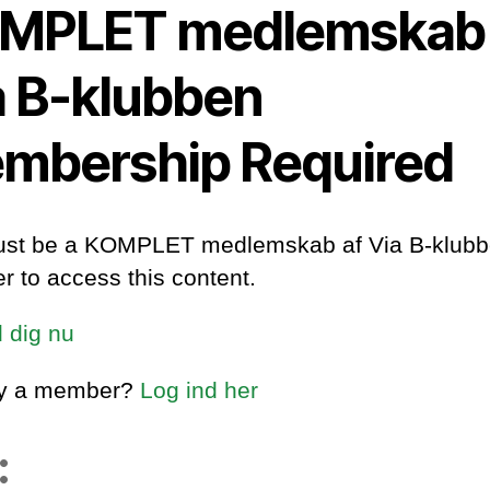
MPLET medlemskab 
a B-klubben
mbership Required
st be a KOMPLET medlemskab af Via B-klub
 to access this content.
d dig nu
dy a member?
Log ind her
: