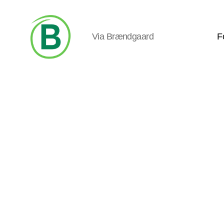
Via Brændgaard
F
Via
Brændgaard