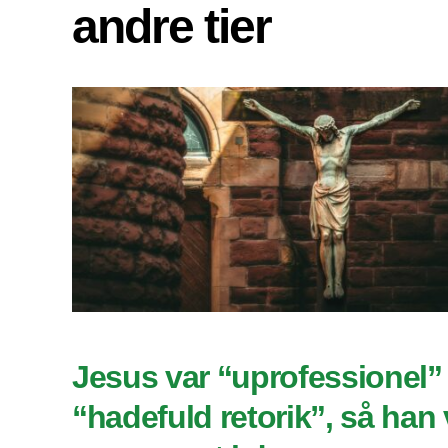
andre tier
Jesus var “uprofessionel”
“hadefuld retorik”, så han v