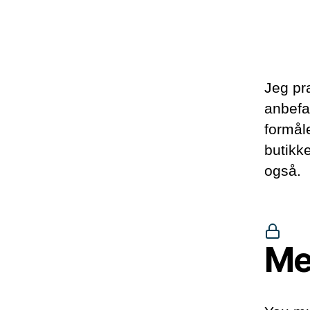
Jeg pr
anbefa
formål
butikk
også.
Me