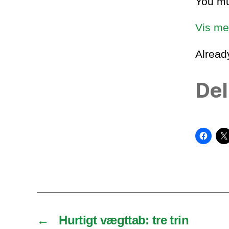
You mu
Vis me
Alrea
Del
←
Hurtigt vægttab: tre trin