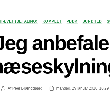
Kategorier
HÆVET (BETALING)
KOMPLET
PBDK
SUNDHED
S
Jeg anbefale
næseskylnin
Af
Peer Brændgaard
mandag, 29 januar 2018, 10:29
Indlægsforfatter
Indlægsdato