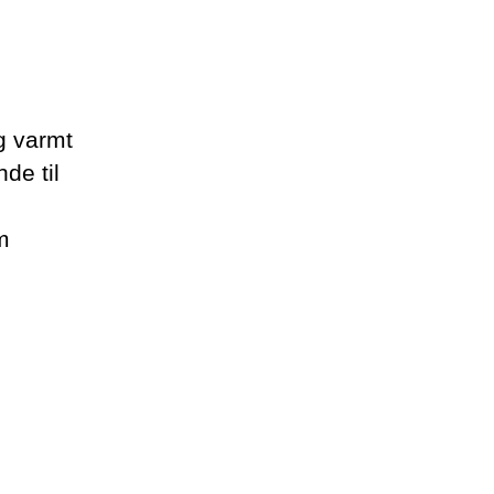
g varmt
de til
m