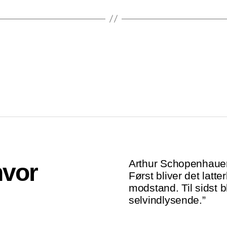
Arthur Schopenhauer:
hvor
Først bliver det lat
modstand. Til sidst 
selvindlysende.”