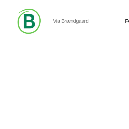
Via Brændgaard
F
Via
Brændgaard