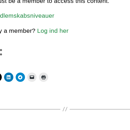
st be a member to access this content.
dlemskabsniveauer
dy a member?
Log ind her
: