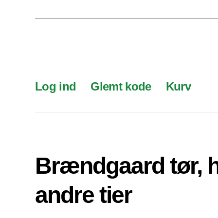
Log ind
Glemt kode
Kurv
Brændgaard tør, 
andre tier