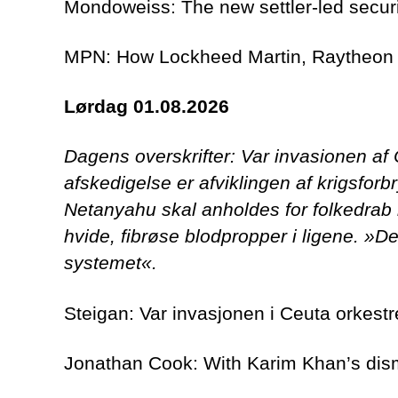
Mondoweiss: The new settler-led securi
MPN: How Lockheed Martin, Raytheon 
Lørdag 01.08.2026
Dagens overskrifter: Var invasionen 
afskedigelse er afviklingen af krigsfo
Netanyahu skal anholdes for folkedrab 
hvide, fibrøse blodpropper i ligene. »D
systemet«.
Steigan: Var invasjonen i Ceuta orke
Jonathan Cook: With Karim Khan’s dismi