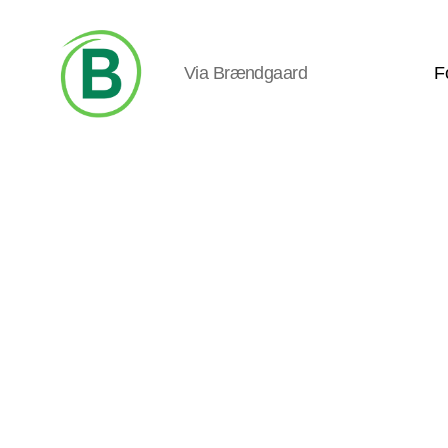
Via Brændgaard
F
Via
Brændgaard