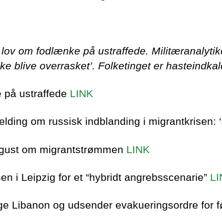
r lov om fodlænke på ustraffede. Militæranalyti
 ikke blive overrasket’. Folketinget er hasteind
e på ustraffede
LINK
lding om russisk indblanding i migrantkrisen: ‘J
 august om migrantstrømmen
LINK
n i Leipzig for et “hybridt angrebsscenarie”
LI
lige Libanon og udsender evakueringsordre for f