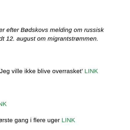
ker efter Bødskovs melding om russisk
kaldt 12. august om migrantstrømmen.
eg ville ikke blive overrasket’
LINK
NK
ørste gang i flere uger
LINK