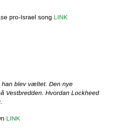
ase pro-Israel song
LINK
r, han blev væltet. Den nye
eb på Vestbredden. Hvordan Lockheed
.
own
LINK