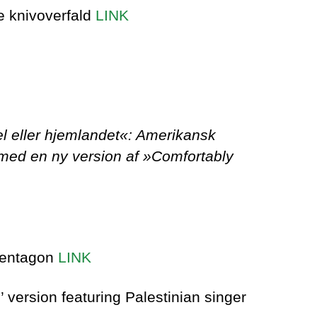
e knivoverfald
LINK
el eller hjemlandet«: Amerikansk
med en ny version af »Comfortably
 Pentagon
LINK
version featuring Palestinian singer