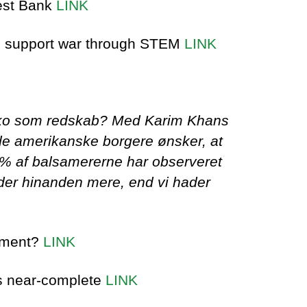
West Bank
LINK
o support war through STEM
LINK
okko som redskab? Med Karim Khans
 de amerikanske borgere ønsker, at
5 % af balsamererne har observeret
hader hinanden mere, end vi hader
rument?
LINK
is near-complete
LINK