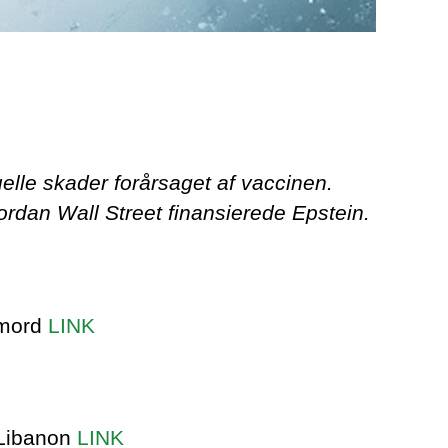
lle skader forårsaget af vaccinen.
vordan Wall Street finansierede Epstein.
kemord
LINK
-Libanon
LINK