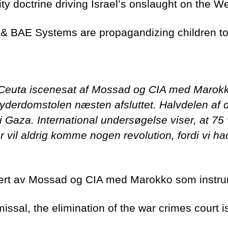
ty doctrine driving Israel’s onslaught on the 
& BAE Systems are propagandizing children t
af Ceuta iscenesat af Mossad og CIA med Mar
rbryderdomstolen næsten afsluttet. Halvdelen af
i Gaza. International undersøgelse viser, at 7
er vil aldrig komme nogen revolution, fordi vi 
strert av Mossad og CIA med Marokko som inst
ssal, the elimination of the war crimes court 