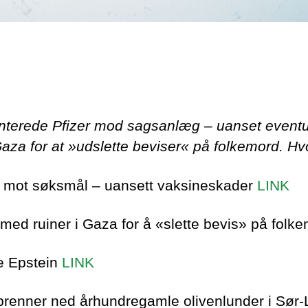
nterede Pfizer mod sagsanlæg – uanset eventue
i Gaza for at »udslette beviser« på folkemord. H
er mot søksmål – uansett vaksineskader
LINK
n med ruiner i Gaza for å «slette bevis» på fol
te Epstein
LINK
 brenner ned århundregamle olivenlunder i Sør