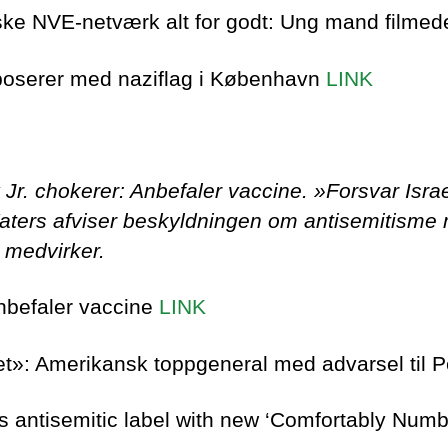
ke NVE-netværk alt for godt: Ung mand filmed
 poserer med naziflag i København
LINK
 Jr. chokerer: Anbefaler vaccine. »Forsvar Isra
ters afviser beskyldningen om antisemitisme 
 medvirker.
Anbefaler vaccine
LINK
det»: Amerikansk toppgeneral med advarsel til
 antisemitic label with new ‘Comfortably Numb’ 