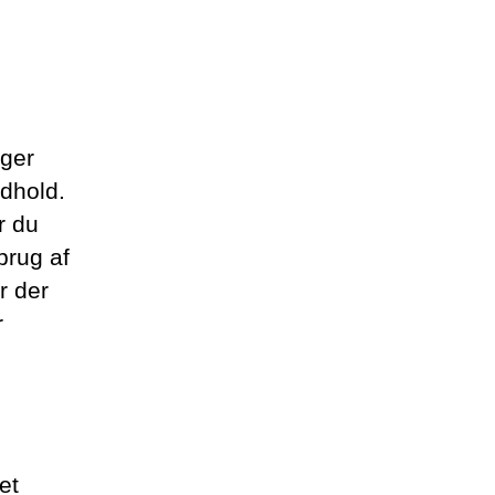
nger
ndhold.
r du
brug af
r der
r
et