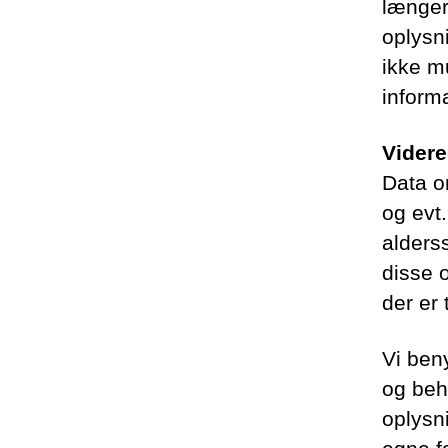
længer
oplysn
ikke m
informa
Videre
Data o
og evt.
alders
disse o
der er 
Vi ben
og beh
oplysn