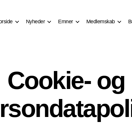
orside
Nyheder
Emner
Medlemskab
B
Cookie- og
rsondatapoli