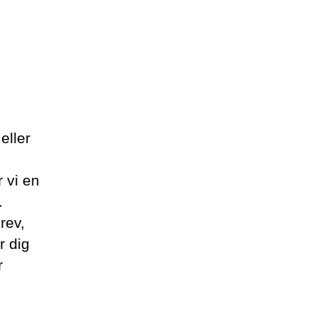
eller
 vi en
.
rev,
r dig
r