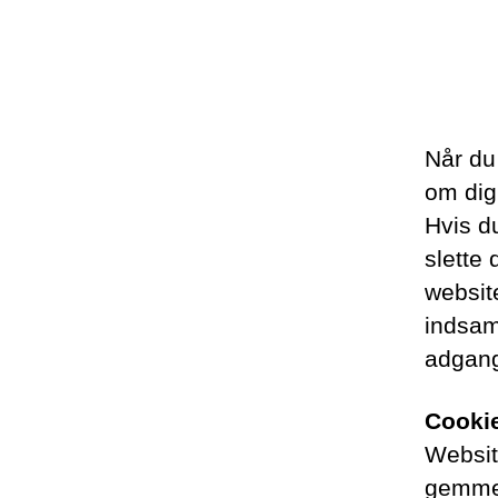
Når du
om dig,
Hvis d
slette 
websit
indsaml
adgang
Cooki
Websit
gemmes