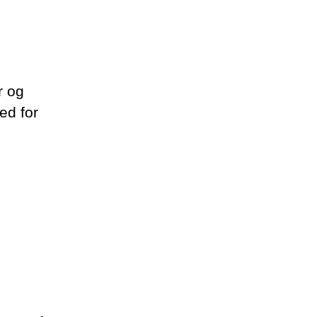
r og
ed for
e