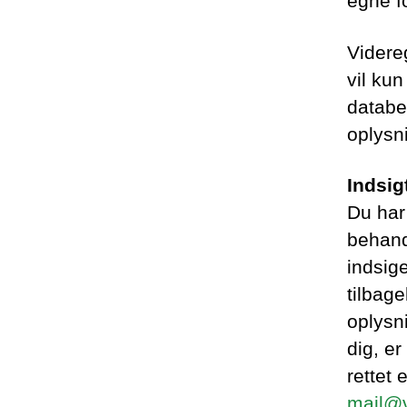
egne f
Videre
vil kun
databeh
oplysni
Indsig
Du har 
behand
indsig
tilbage
oplysn
dig, er
rettet 
mail@v