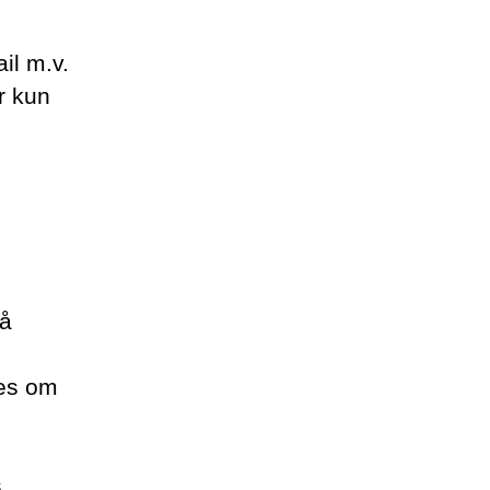
il m.v.
r kun
så
les om
s