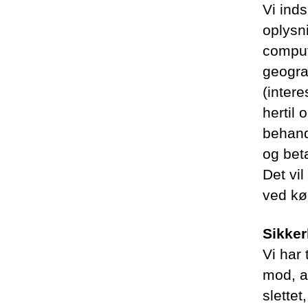
Vi ind
oplysn
compute
geograf
(intere
hertil 
behand
og bet
Det vil
ved kø
Sikke
Vi har 
mod, at
slettet