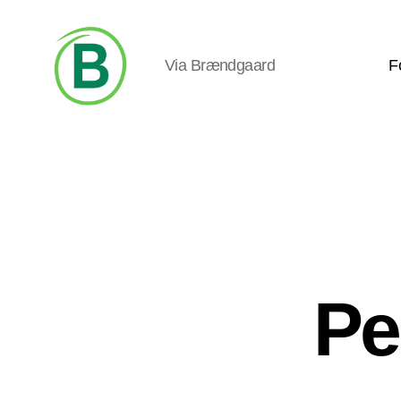
Via Brændgaard
F
Via
Brændgaard
Pe