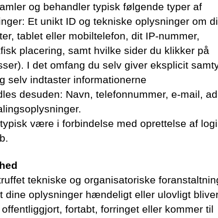
samler og behandler typisk følgende typer af
inger: Et unikt ID og tekniske oplysninger om d
r, tablet eller mobiltelefon, dit IP-nummer,
isk placering, samt hvilke sider du klikker på
sser). I det omfang du selv giver eksplicit samt
og selv indtaster informationerne
les desuden: Navn, telefonnummer, e-mail, a
alingsoplysninger.
 typisk være i forbindelse med oprettelse af logi
b.
rhed
truffet tekniske og organisatoriske foranstaltnin
 dine oplysninger hændeligt eller ulovligt blive
, offentliggjort, fortabt, forringet eller kommer til