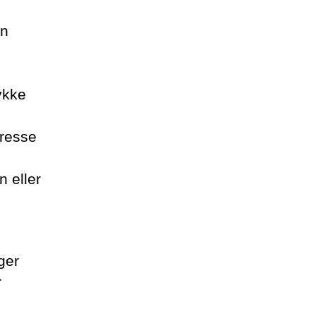
in
ykke
dresse
n eller
ger
r