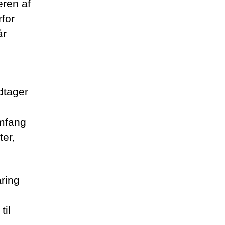
eren af
for
år
dtager
omfang
ter,
aring
til