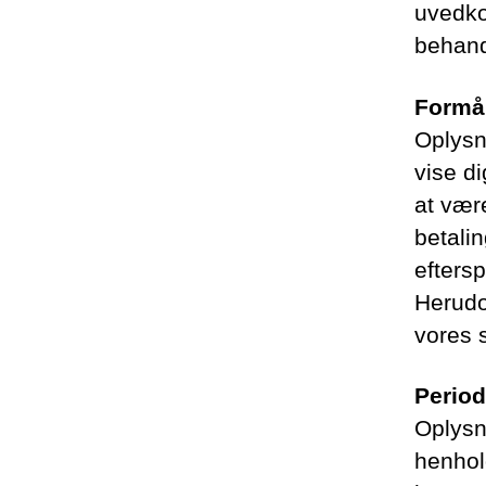
uvedko
behand
Formå
Oplysn
vise d
at være
betali
efters
Herudo
vores 
Period
Oplysni
henhold