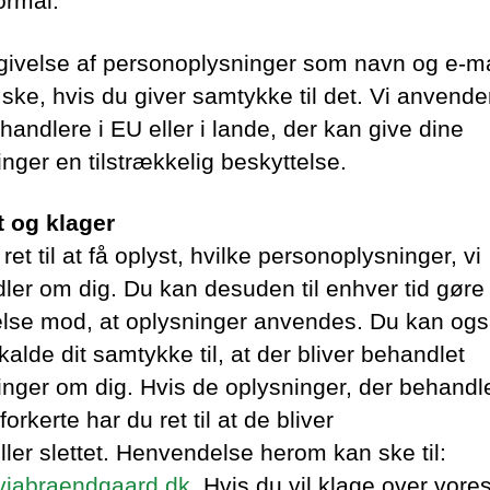
ormål.
givelse af personoplysninger som navn og e-ma
 ske, hvis du giver samtykke til det. Vi anvende
andlere i EU eller i lande, der kan give dine
nger en tilstrækkelig beskyttelse.
t og klager
ret til at få oplyst, hvilke personoplysninger, vi
ler om dig. Du kan desuden til enhver tid gøre
else mod, at oplysninger anvendes. Du kan og
kalde dit samtykke til, at der bliver behandlet
inger om dig. Hvis de oplysninger, der behand
 forkerte har du ret til at de bliver
eller slettet. Henvendelse herom kan ske til:
iabraendgaard.dk
. Hvis du vil klage over vore