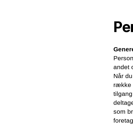
Pe
Genere
Persono
andet 
Når du
række 
tilgang
deltage
som bru
foretag