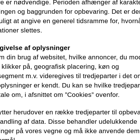
e er nødvendige. Perioden afhænger af karakt
ingen og baggrunden for opbevaring. Det er der
uligt at angive en generel tidsramme for, hvorn
tioner slettes.
givelse af oplysninger
m din brug af websitet, hvilke annoncer, du mo
 klikker på, geografisk placering, køn og
segment m.v. videregives til tredjeparter i det 
plysninger er kendt. Du kan se hvilke tredjepar
tale om, i afsnittet om ”Cookies” ovenfor.
ytter herudover en række tredjeparter til opbev
andling af data. Disse behandler udelukkende
inger på vores vegne og må ikke anvende dem 