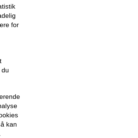
tistik
adelig
ere for
t
, du
ierende
nalyse
cookies
 så kan
.