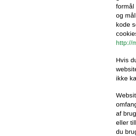
formål 
og mål
kode so
cookie
http:/
Hvis du
website
ikke ka
Website
omfang 
af brug
eller t
du bru