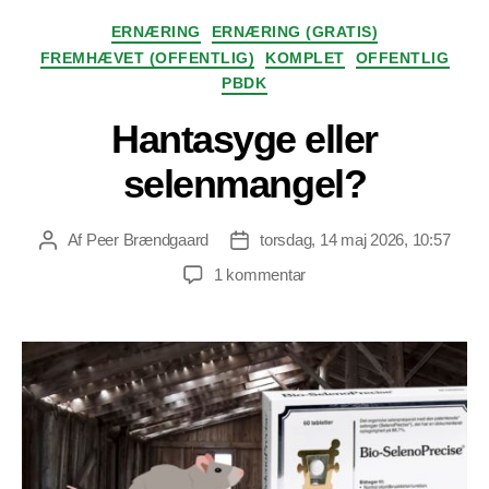
Kategorier
ERNÆRING
ERNÆRING (GRATIS)
FREMHÆVET (OFFENTLIG)
KOMPLET
OFFENTLIG
PBDK
Hantasyge eller
selenmangel?
Af
Peer Brændgaard
torsdag, 14 maj 2026, 10:57
Indlægsforfatter
Indlægsdato
til
1 kommentar
Hantasyge
eller
selenmangel?