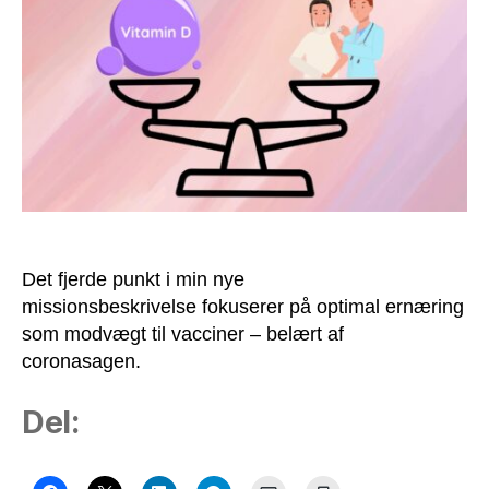
ernæring
som
modvægt
til
vacciner
Det fjerde punkt i min nye
missionsbeskrivelse fokuserer på optimal ernæring
som modvægt til vacciner – belært af
coronasagen.
Del: