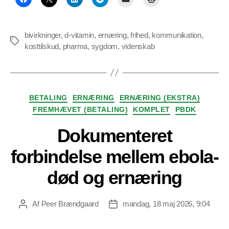
bivirkninger
,
d-vitamin
,
ernæring
,
frihed
,
kommunikation
,
Tags
kosttilskud
,
pharma
,
sygdom
,
videnskab
Kategorier
BETALING
ERNÆRING
ERNÆRING (EKSTRA)
FREMHÆVET (BETALING)
KOMPLET
PBDK
Dokumenteret
forbindelse mellem ebola-
død og ernæring
Af
Peer Brændgaard
mandag, 18 maj 2026, 9:04
Indlægsforfatter
Indlægsdato