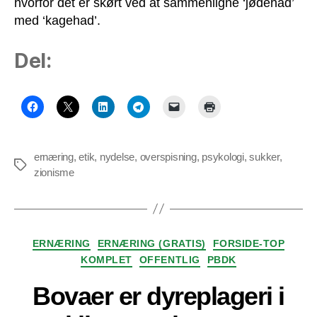
hvorfor det er skørt ved at sammenligne ‘jødehad’
med ‘kagehad’.
Del:
ernæring
,
etik
,
nydelse
,
overspisning
,
psykologi
,
sukker
,
Tags
zionisme
Kategorier
ERNÆRING
ERNÆRING (GRATIS)
FORSIDE-TOP
KOMPLET
OFFENTLIG
PBDK
Bovaer er dyreplageri i