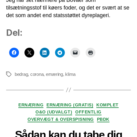
Jeg har set nærmere på Bovaer som
tilsætningsstof til køers foder, og det er svært at se
det som andet end statsstøttet dyreplageri.
Del:
bedrag
,
corona
,
ernæring
,
klima
Tags
Kategorier
ERNÆRING
ERNÆRING (GRATIS)
KOMPLET
O&O (UDVALGT)
OFFENTLIG
OVERVÆGT & OVERSPISNING
PBDK
Sådan kan du tabe dig