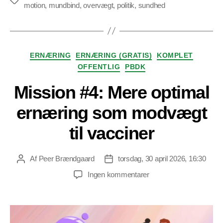
Tags
motion
,
mundbind
,
overvægt
,
politik
,
sundhed
Kategorier
ERNÆRING
ERNÆRING (GRATIS)
KOMPLET
OFFENTLIG
PBDK
Mission #4: Mere optimal
ernæring som modvægt
til vacciner
Af
Peer Brændgaard
torsdag, 30 april 2026, 16:30
Indlægsforfatter
Indlægsdato
til
Ingen kommentarer
Mission
#4:
Mere
optimal