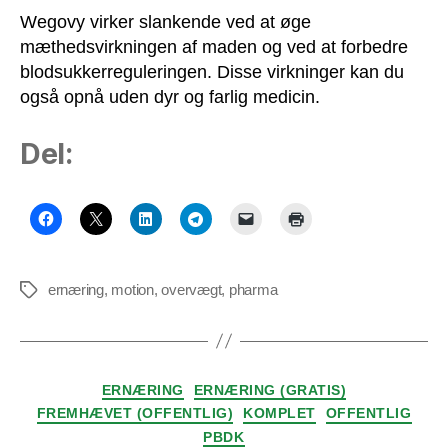
Wegovy virker slankende ved at øge
mæthedsvirkningen af maden og ved at forbedre
blodsukkerreguleringen. Disse virkninger kan du
også opnå uden dyr og farlig medicin.
Del:
ernæring
,
motion
,
overvægt
,
pharma
Tags
Kategorier
ERNÆRING
ERNÆRING (GRATIS)
FREMHÆVET (OFFENTLIG)
KOMPLET
OFFENTLIG
PBDK