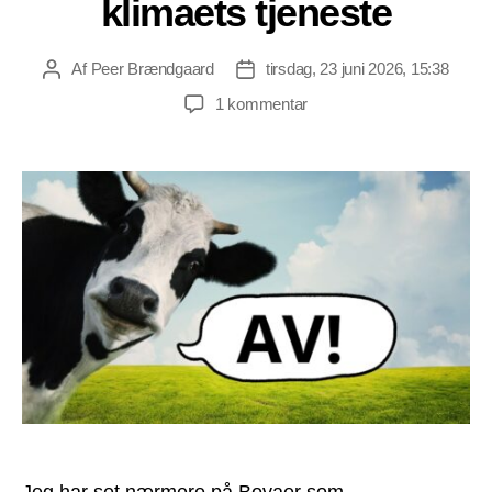
klimaets tjeneste
Af
Peer Brændgaard
tirsdag, 23 juni 2026, 15:38
Indlægsforfatter
Indlægsdato
til
1 kommentar
Bovaer
er
dyreplageri
i
klimaets
tjeneste