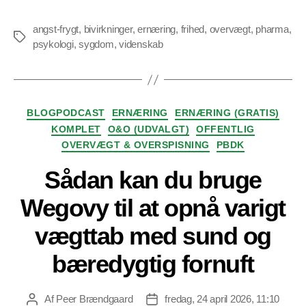
angst-frygt
,
bivirkninger
,
ernæring
,
frihed
,
overvægt
,
pharma
,
Tags
psykologi
,
sygdom
,
videnskab
Kategorier
BLOGPODCAST
ERNÆRING
ERNÆRING (GRATIS)
KOMPLET
O&O (UDVALGT)
OFFENTLIG
OVERVÆGT & OVERSPISNING
PBDK
Sådan kan du bruge
Wegovy til at opnå varigt
vægttab med sund og
bæredygtig fornuft
Af
Peer Brændgaard
fredag, 24 april 2026, 11:10
Indlægsforfatter
Indlægsdato