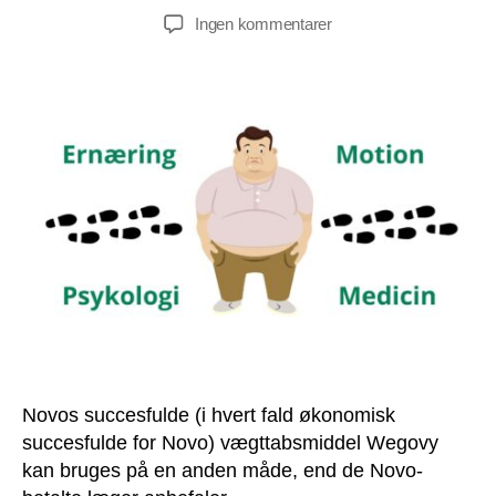
til
Ingen kommentarer
Sådan
kan
du
bruge
Wegovy
til
at
opnå
varigt
vægttab
med
sund
og
bæredygtig
fornuft
Novos succesfulde (i hvert fald økonomisk
succesfulde for Novo) vægttabsmiddel Wegovy
kan bruges på en anden måde, end de Novo-