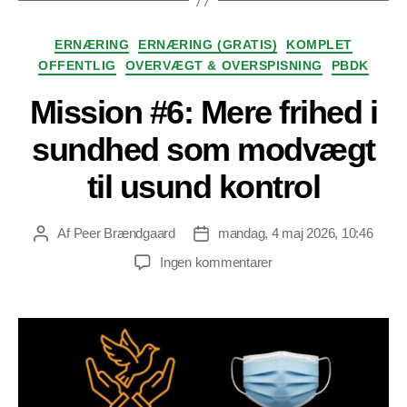
Kategorier
ERNÆRING
ERNÆRING (GRATIS)
KOMPLET
OFFENTLIG
OVERVÆGT & OVERSPISNING
PBDK
Mission #6: Mere frihed i
sundhed som modvægt
til usund kontrol
Af
Peer Brændgaard
mandag, 4 maj 2026, 10:46
Indlægsforfatter
Indlægsdato
til
Ingen kommentarer
Mission
#6:
Mere
frihed
i
sundhed
som