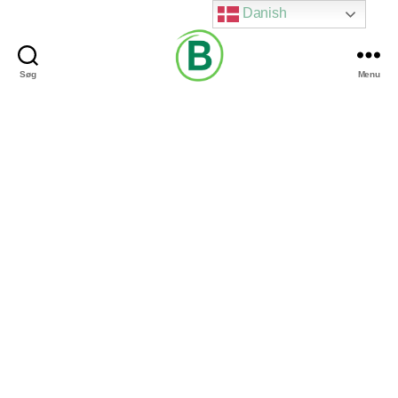
Danish
Søg
Menu
Via
Brændgaard