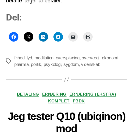
betalte læger anbefaler.
Del:
frihed
,
lyd
,
meditation
,
overspisning
,
overvægt
,
økonomi
,
Tags
pharma
,
politik
,
psykologi
,
sygdom
,
videnskab
Kategorier
BETALING
ERNÆRING
ERNÆRING (EKSTRA)
KOMPLET
PBDK
Jeg tester Q10 (ubiqinon)
mod