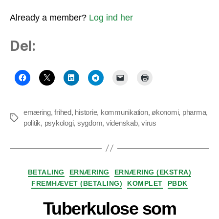
Already a member?
Log ind her
Del:
ernæring
,
frihed
,
historie
,
kommunikation
,
økonomi
,
pharma
,
Tags
politik
,
psykologi
,
sygdom
,
videnskab
,
virus
Kategorier
BETALING
ERNÆRING
ERNÆRING (EKSTRA)
FREMHÆVET (BETALING)
KOMPLET
PBDK
Tuberkulose som