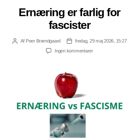
Ernæring er farlig for
fascister
Af
Peer Brændgaard
fredag, 29 maj 2026, 15:27
Indlægsforfatter
Indlægsdato
til
Ingen kommentarer
Ernæring
er
farlig
for
fascister