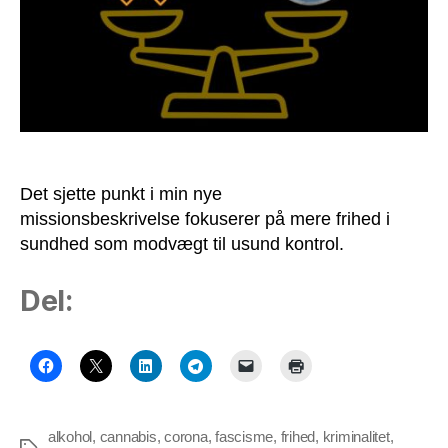
modvægt
til
usund
kontrol
Det sjette punkt i min nye
missionsbeskrivelse fokuserer på mere frihed i
sundhed som modvægt til usund kontrol.
Del:
alkohol
,
cannabis
,
corona
,
fascisme
,
frihed
,
kriminalitet
,