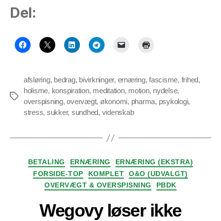
Del:
afsløring
,
bedrag
,
bivirkninger
,
ernæring
,
fascisme
,
frihed
,
holisme
,
konspiration
,
meditation
,
motion
,
nydelse
,
Tags
overspisning
,
overvægt
,
økonomi
,
pharma
,
psykologi
,
stress
,
sukker
,
sundhed
,
videnskab
Kategorier
BETALING
ERNÆRING
ERNÆRING (EKSTRA)
FORSIDE-TOP
KOMPLET
O&O (UDVALGT)
OVERVÆGT & OVERSPISNING
PBDK
Wegovy løser ikke