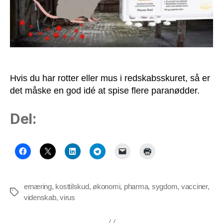
Hvis du har rotter eller mus i redskabsskuret, så er
det måske en god idé at spise flere paranødder.
Del:
ernæring
,
kosttilskud
,
økonomi
,
pharma
,
sygdom
,
vacciner
,
Tags
videnskab
,
virus