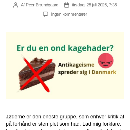
Af
Peer Brændgaard
tirsdag, 28 juli 2026, 7:35
Indlægsforfatter
Indlægsdato
til
Ingen kommentarer
En
sammenligning
af
jødehad
med
kagehad
Jøderne er den eneste gruppe, som enhver kritik af
på forhånd er stemplet som had. Lad mig forklare,