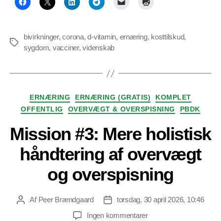
bivirkninger
,
corona
,
d-vitamin
,
ernæring
,
kosttilskud
,
Tags
sygdom
,
vacciner
,
videnskab
Kategorier
ERNÆRING
ERNÆRING (GRATIS)
KOMPLET
OFFENTLIG
OVERVÆGT & OVERSPISNING
PBDK
Mission #3: Mere holistisk
håndtering af overvægt
og overspisning
Af
Peer Brændgaard
torsdag, 30 april 2026, 10:46
Indlægsforfatter
Indlægsdato
til
Ingen kommentarer