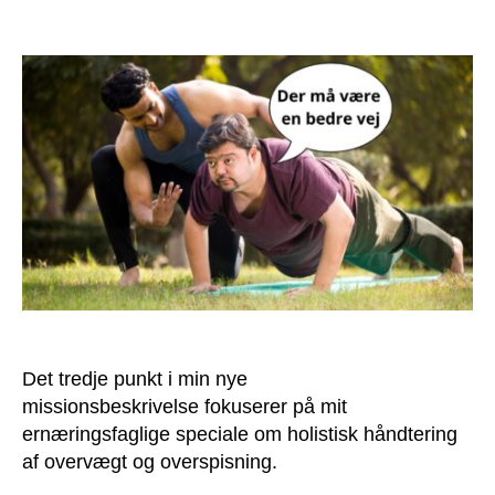
Mission
#3:
Mere
holistisk
håndtering
af
overvægt
og
overspisning
Det tredje punkt i min nye
missionsbeskrivelse fokuserer på mit
ernæringsfaglige speciale om holistisk håndtering
af overvægt og overspisning.