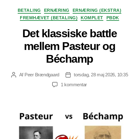
Kategorier
BETALING
ERNÆRING
ERNÆRING (EKSTRA)
FREMHÆVET (BETALING)
KOMPLET
PBDK
Det klassiske battle
mellem Pasteur og
Béchamp
Af
Peer Brændgaard
torsdag, 28 maj 2026, 10:35
Indlægsforfatter
Indlægsdato
til
1 kommentar
Det
klassiske
battle
mellem
Pasteur
og
Béchamp