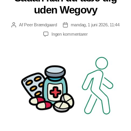
uden Wegovy
Af
Peer Brændgaard
mandag, 1 juni 2026, 11:44
Indlægsforfatter
Indlægsdato
til
Ingen kommentarer
Sådan
kan
du
tabe
dig
uden
Wegovy