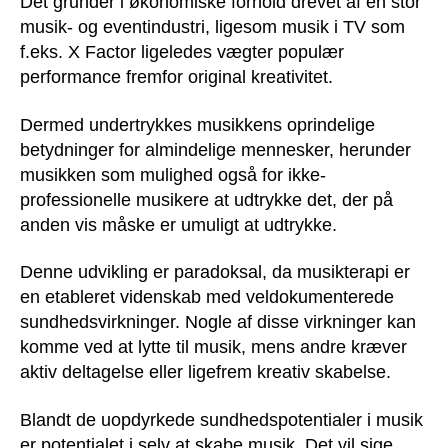
Det grunder i økonomiske forhold drevet af en stor
musik- og eventindustri, ligesom musik i TV som
f.eks. X Factor ligeledes vægter populær
performance fremfor original kreativitet.
Dermed undertrykkes musikkens oprindelige
betydninger for almindelige mennesker, herunder
musikken som mulighed også for ikke-
professionelle musikere at udtrykke det, der på
anden vis måske er umuligt at udtrykke.
Denne udvikling er paradoksal, da musikterapi er
en etableret videnskab med veldokumenterede
sundhedsvirkninger. Nogle af disse virkninger kan
komme ved at lytte til musik, mens andre kræver
aktiv deltagelse eller ligefrem kreativ skabelse.
Blandt de uopdyrkede sundhedspotentialer i musik
er potentialet i selv at skabe musik. Det vil sige