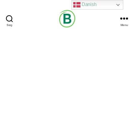
Danish
Søg
Menu
Via
Brændgaard