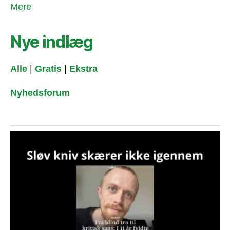
Mere
Nye indlæg
Alle
|
Gratis
|
Ekstra
Nyhedsforum