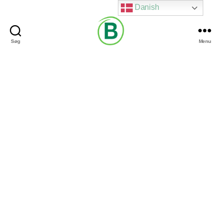
Danish
Søg
Menu
Via
Brændgaard