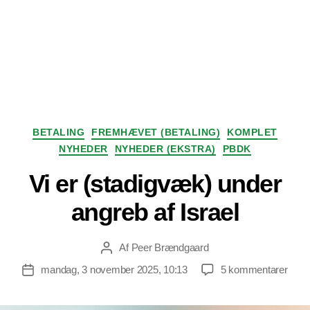
Kategorier
BETALING
FREMHÆVET (BETALING)
KOMPLET
NYHEDER
NYHEDER (EKSTRA)
PBDK
Vi er (stadigvæk) under
angreb af Israel
Af
Peer Brændgaard
Indlægsforfatter
til
mandag, 3 november 2025, 10:13
5 kommentarer
Indlægsdato
Vi
er