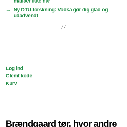
mafiaer ikke har
→
Ny DTU-forskning: Vodka gør dig glad og
udadvendt
Log ind
Glemt kode
Kurv
Brændgaard tør, hvor andre