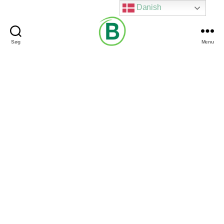
Danish
Søg
Menu
Via
Brændgaard