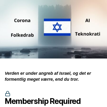
(sta
unde
angr
af
Israe
Verden er under angreb af Israel, og det er
formentlig meget værre, end du tror.
Membership Required