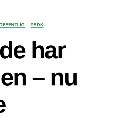
OFFENTLIG
PBDK
de har
den – nu
e