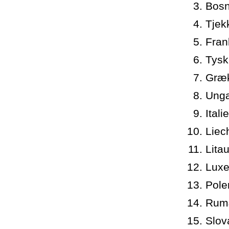
Bosn
Tjek
Fran
Tysk
Græ
Ung
Itali
Liec
Lita
Lux
Pole
Rum
Slov