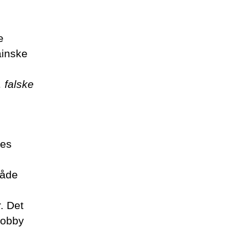
e
ainske
, falske
des
måde
r. Det
lobby