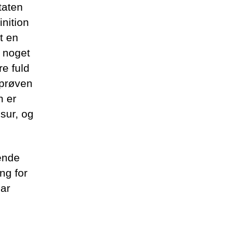
staten
inition
rt en
g noget
re fuld
sprøven
n er
nsur, og
rende
ng for
har