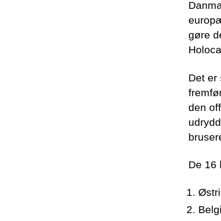
Danmar
europæ
gøre d
Holoca
Det er 
fremfø
den off
udrydd
brusere
De 16 
Østr
Belg