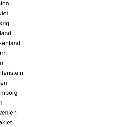
ien
kiet
krig
land
kenland
arn
en
htenstein
uen
emborg
n
ænien
akiet