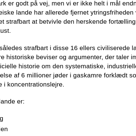
k er godt på vej, men vi er ikke helt i mål end
iske lande har allerede fjernet ytringsfriheden 
et strafbart at betvivle den herskende fortællin
ust.
således strafbart i disse 16 ellers civiliserede l
re historiske beviser og argumenter, der taler 
icielle historie om den systematiske, industriell
else af 6 millioner jøder i gaskamre forklædt s
 i koncentrationslejre.
lande er:
ig
ien