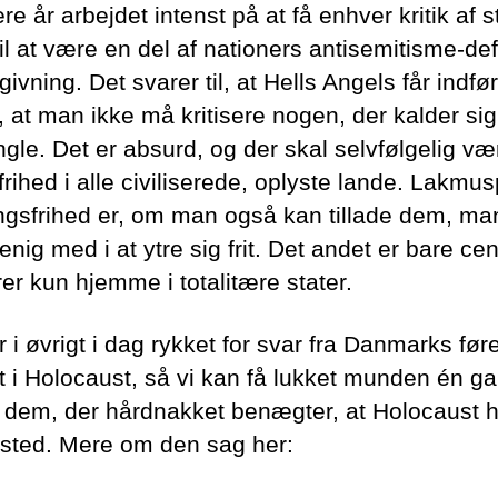
lere år arbejdet intenst på at få enhver kritik af 
til at være en del af nationers antisemitisme-def
givning. Det svarer til, at Hells Angels får indfø
, at man ikke må kritisere nogen, der kalder si
gle. Det er absurd, og der skal selvfølgelig væ
frihed i alle civiliserede, oplyste lande. Lakmu
ingsfrihed er, om man også kan tillade dem, ma
nig med i at ytre sig frit. Det andet er bare ce
er kun hjemme i totalitære stater.
 i øvrigt i dag rykket for svar fra Danmarks fø
t i Holocaust, så vi kan få lukket munden én ga
å dem, der hårdnakket benægter, at Holocaust 
 sted. Mere om den sag her: