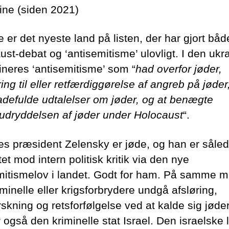
ine (siden 2021)
 er det nyeste land på listen, der har gjort båd
ust-debat og ‘antisemitisme’ ulovligt. I den ukr
fineres ‘antisemitisme’ som “
had overfor jøder,
ing til eller retfærdiggørelse af angreb på jøder
hadefulde udtalelser om jøder, og at benægte
dryddelsen af jøder under Holocaust
“.
es præsident Zelensky er jøde, og han er såle
et mod intern politisk kritik via den nye
mitismelov i landet. Godt for ham. På samme 
minelle eller krigsforbrydere undgå afsløring,
rskning og retsforfølgelse ved at kalde sig jøde
 også den kriminelle stat Israel. Den israelske 