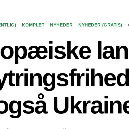
Kategorier
NTLIG)
KOMPLET
NYHEDER
NYHEDER (GRATIS)
ropæiske lan
 ytringsfrihe
også Ukrain