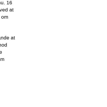
nu. 16
ved at
g om
ande at
imod
e
om