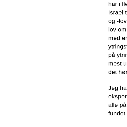
har i f
Israel 
og -lov
lov om
med en
ytrings
på ytr
mest ue
det hør
Jeg har
eksper
alle p
fundet