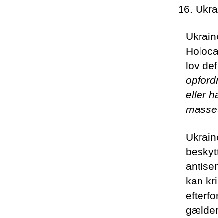
Ukra
Ukraine
Holoca
lov de
opfordr
eller 
masseu
Ukrain
beskytt
antise
kan kri
efterfo
gælder