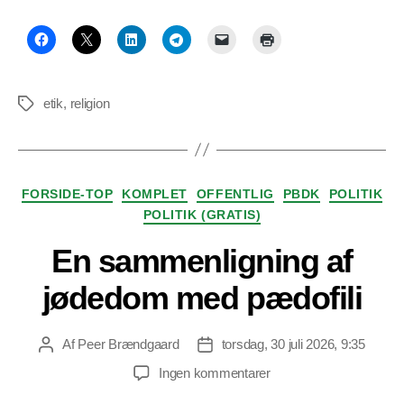
etik
,
religion
Tags
Kategorier
FORSIDE-TOP
KOMPLET
OFFENTLIG
PBDK
POLITIK
POLITIK (GRATIS)
En sammenligning af
jødedom med pædofili
Af
Peer Brændgaard
torsdag, 30 juli 2026, 9:35
Indlægsforfatter
Indlægsdato
til
Ingen kommentarer
En