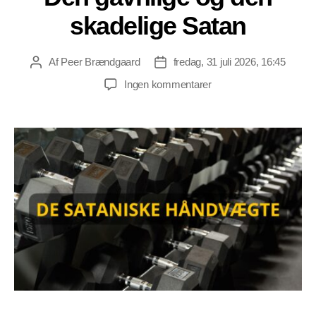
skadelige Satan
Af
Peer Brændgaard
fredag, 31 juli 2026, 16:45
Indlægsforfatter
Indlægsdato
til
Ingen kommentarer
Den
gavnlige
og
den
skadelige
Satan