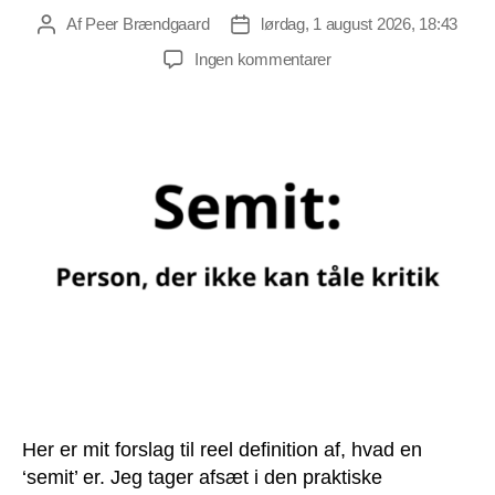
Af
Peer Brændgaard
lørdag, 1 august 2026, 18:43
Indlægsforfatter
Indlægsdato
til
Ingen kommentarer
Hvad
er
en
‘semit’?
Her er mit forslag til reel definition af, hvad en
‘semit’ er. Jeg tager afsæt i den praktiske