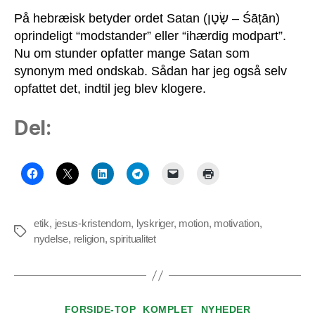
På hebræisk betyder ordet Satan (שָׂטָן – Śāṭān)
oprindeligt “modstander” eller “ihærdig modpart”.
Nu om stunder opfatter mange Satan som
synonym med ondskab. Sådan har jeg også selv
opfattet det, indtil jeg blev klogere.
Del:
etik
,
jesus-kristendom
,
lyskriger
,
motion
,
motivation
,
Tags
nydelse
,
religion
,
spiritualitet
Kategorier
FORSIDE-TOP
KOMPLET
NYHEDER