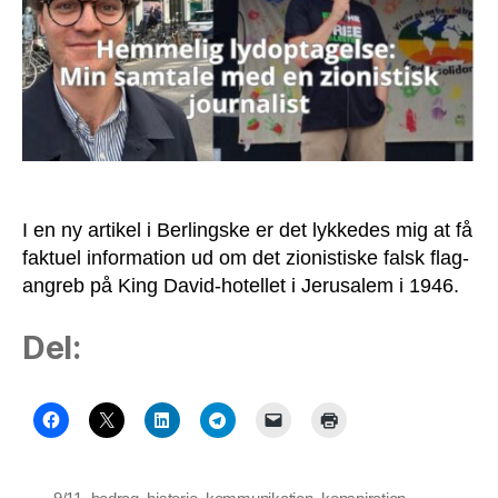
de
prøver
at
svine
mig
til
I en ny artikel i Berlingske er det lykkedes mig at få
faktuel information ud om det zionistiske falsk flag-
angreb på King David-hotellet i Jerusalem i 1946.
Del: