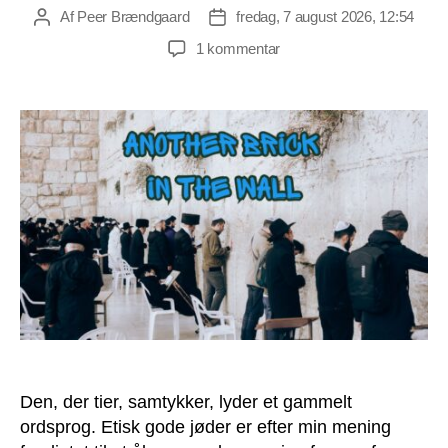
Af
Peer Brændgaard
fredag, 7 august 2026, 12:54
Indlægsforfatter
Indlægsdato
til
1 kommentar
Den
jøde,
der
tier,
samtykker
til
Israel
Den, der tier, samtykker, lyder et gammelt
ordsprog. Etisk gode jøder er efter min mening