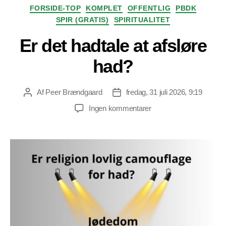
Kategorier
FORSIDE-TOP
KOMPLET
OFFENTLIG
PBDK
SPIR (GRATIS)
SPIRITUALITET
Er det hadtale at afsløre
had?
Af
Peer Brændgaard
fredag, 31 juli 2026, 9:19
Indlægsforfatter
Indlægsdato
til
Ingen kommentarer
Er
det
hadtale
at
afsløre
had?