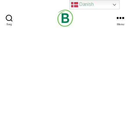
Danish
Søg
Menu
Via
Brændgaard