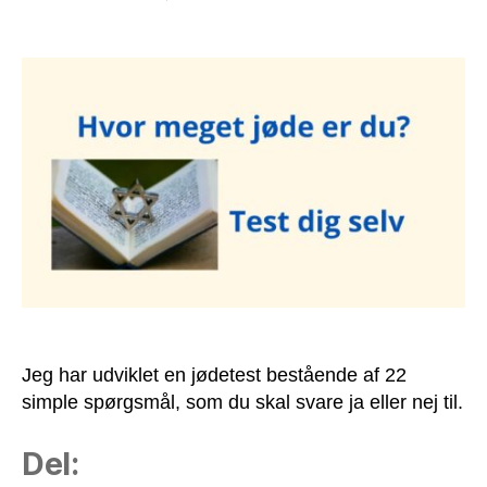
Jødetesten
via
Brændgaard
Jeg har udviklet en jødetest bestående af 22
simple spørgsmål, som du skal svare ja eller nej til.
Del: