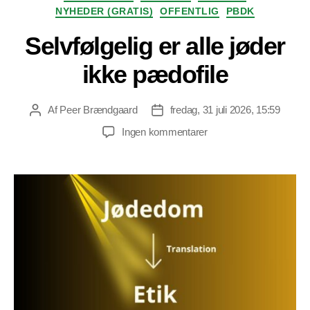
NYHEDER (GRATIS)
OFFENTLIG
PBDK
Selvfølgelig er alle jøder
ikke pædofile
Af
Peer Brændgaard
fredag, 31 juli 2026, 15:59
Indlægsforfatter
Indlægsdato
til
Ingen kommentarer
Selvfølgelig
er
alle
jøder
ikke
pædofile