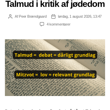
Talmud i kritik af jødedom
Af
Peer Brændgaard
lørdag, 1 august 2026, 13:47
Indlægsforfatter
Indlægsdato
til
4 kommentarer
Mitzvot
i
stedet
for
Talmud
i
kritik
af
jødedom