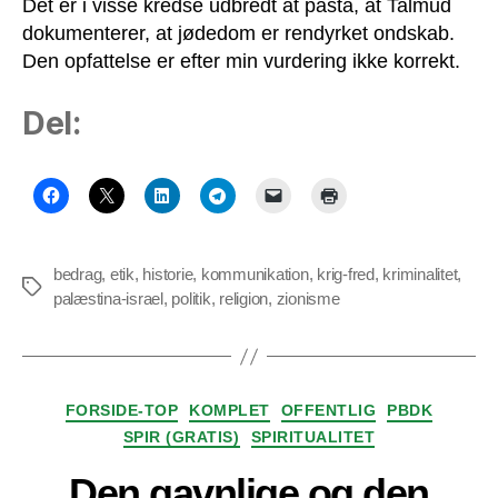
Det er i visse kredse udbredt at påstå, at Talmud
dokumenterer, at jødedom er rendyrket ondskab.
Den opfattelse er efter min vurdering ikke korrekt.
Del:
bedrag
,
etik
,
historie
,
kommunikation
,
krig-fred
,
kriminalitet
,
Tags
palæstina-israel
,
politik
,
religion
,
zionisme
Kategorier
FORSIDE-TOP
KOMPLET
OFFENTLIG
PBDK
SPIR (GRATIS)
SPIRITUALITET
Den gavnlige og den