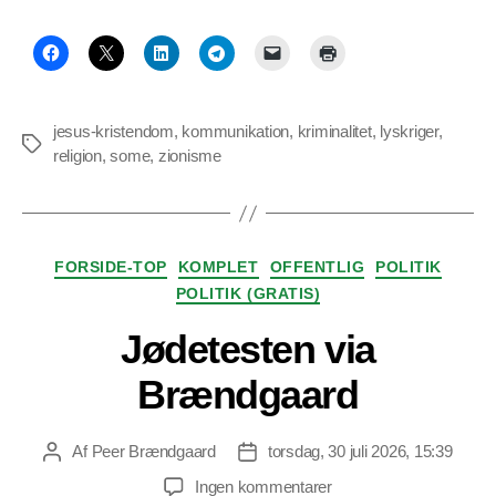
jesus-kristendom
,
kommunikation
,
kriminalitet
,
lyskriger
,
Tags
religion
,
some
,
zionisme
Kategorier
FORSIDE-TOP
KOMPLET
OFFENTLIG
POLITIK
POLITIK (GRATIS)
Jødetesten via
Brændgaard
Af
Peer Brændgaard
torsdag, 30 juli 2026, 15:39
Indlægsforfatter
Indlægsdato
til
Ingen kommentarer