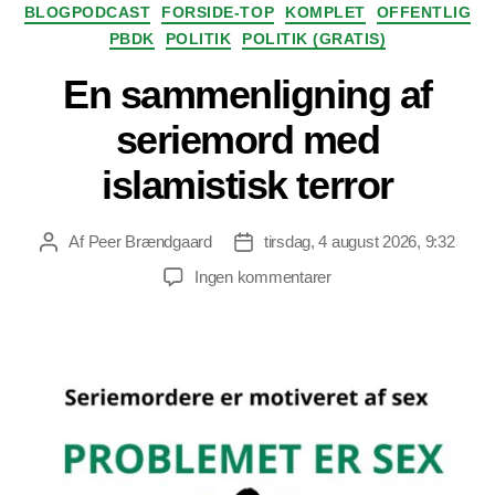
Kategorier
BLOGPODCAST
FORSIDE-TOP
KOMPLET
OFFENTLIG
PBDK
POLITIK
POLITIK (GRATIS)
En sammenligning af
seriemord med
islamistisk terror
Af
Peer Brændgaard
tirsdag, 4 august 2026, 9:32
Indlægsforfatter
Indlægsdato
til
Ingen kommentarer
En
sammenligning
af
seriemord
med
islamistisk
terror