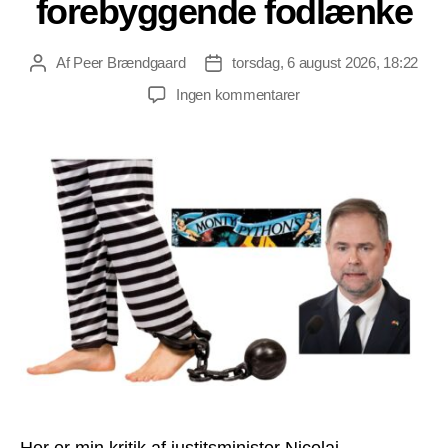
forebyggende fodlænke
Af
Peer Brændgaard
torsdag, 6 august 2026, 18:22
Indlægsforfatter
Indlægsdato
til
Ingen kommentarer
Kritik
af
lovforslag
om
forebyggende
fodlænke