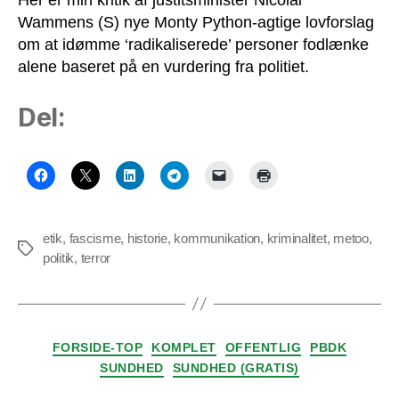
Her er min kritik af justitsminister Nicolai
Wammens (S) nye Monty Python-agtige lovforslag
om at idømme ‘radikaliserede’ personer fodlænke
alene baseret på en vurdering fra politiet.
Del:
etik
,
fascisme
,
historie
,
kommunikation
,
kriminalitet
,
metoo
,
Tags
politik
,
terror
Kategorier
FORSIDE-TOP
KOMPLET
OFFENTLIG
PBDK
SUNDHED
SUNDHED (GRATIS)