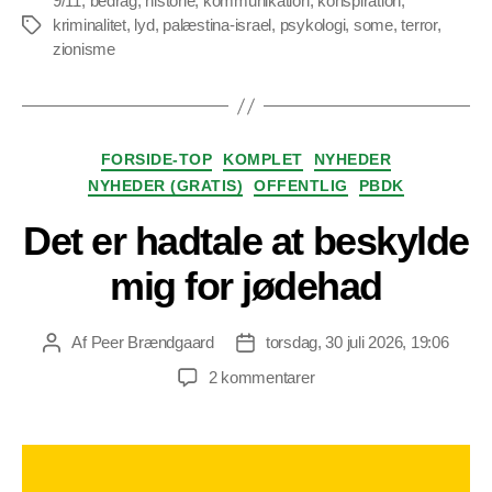
9/11
,
bedrag
,
historie
,
kommunikation
,
konspiration
,
kriminalitet
,
lyd
,
palæstina-israel
,
psykologi
,
some
,
terror
,
Tags
zionisme
Kategorier
FORSIDE-TOP
KOMPLET
NYHEDER
NYHEDER (GRATIS)
OFFENTLIG
PBDK
Det er hadtale at beskylde
mig for jødehad
Af
Peer Brændgaard
torsdag, 30 juli 2026, 19:06
Indlægsforfatter
Indlægsdato
til
2 kommentarer
Det
er
hadtale
at