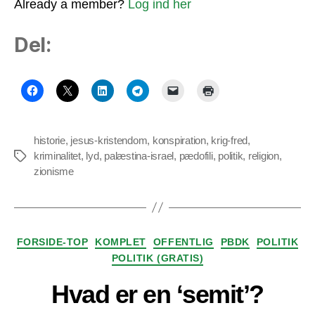
Already a member?
Log ind her
Del:
historie
,
jesus-kristendom
,
konspiration
,
krig-fred
,
kriminalitet
,
lyd
,
palæstina-israel
,
pædofili
,
politik
,
religion
,
Tags
zionisme
Kategorier
FORSIDE-TOP
KOMPLET
OFFENTLIG
PBDK
POLITIK
POLITIK (GRATIS)
Hvad er en ‘semit’?