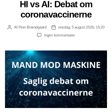
HI vs AI: Debat om
coronavaccinerne
Af
Peer Brændgaard
onsdag, 5 august 2026, 15:20
Indlægsforfatter
Indlægsdato
til
Ingen kommentarer
HI
vs
AI:
Debat
om
coronavaccinerne