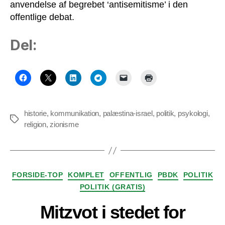
anvendelse af begrebet ‘antisemitisme’ i den
offentlige debat.
Del:
historie
,
kommunikation
,
palæstina-israel
,
politik
,
psykologi
,
Tags
religion
,
zionisme
Kategorier
FORSIDE-TOP
KOMPLET
OFFENTLIG
PBDK
POLITIK
POLITIK (GRATIS)
Mitzvot i stedet for