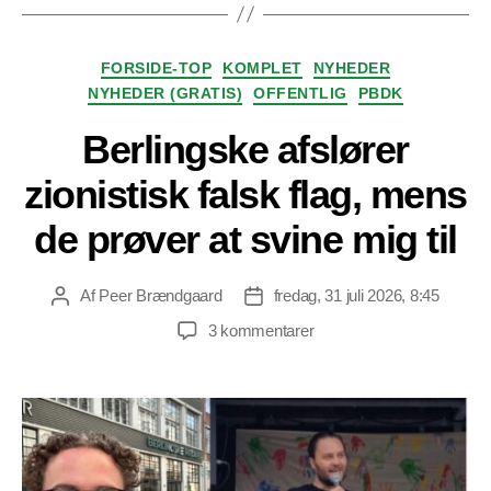
Kategorier
FORSIDE-TOP
KOMPLET
NYHEDER
NYHEDER (GRATIS)
OFFENTLIG
PBDK
Berlingske afslører
zionistisk falsk flag, mens
de prøver at svine mig til
Af
Peer Brændgaard
fredag, 31 juli 2026, 8:45
Indlægsforfatter
Indlægsdato
til
3 kommentarer
Berlingske
afslører
zionistisk
falsk
flag,
mens