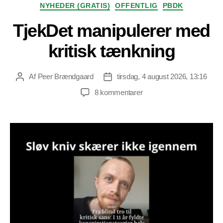
NYHEDER (GRATIS)
OFFENTLIG
PBDK
TjekDet manipulerer med
kritisk tænkning
Af
Peer Brændgaard
tirsdag, 4 august 2026, 13:16
Indlægsforfatter
Indlægsdato
til
8 kommentarer
TjekDet
manipulerer
med
kritisk
tænkning