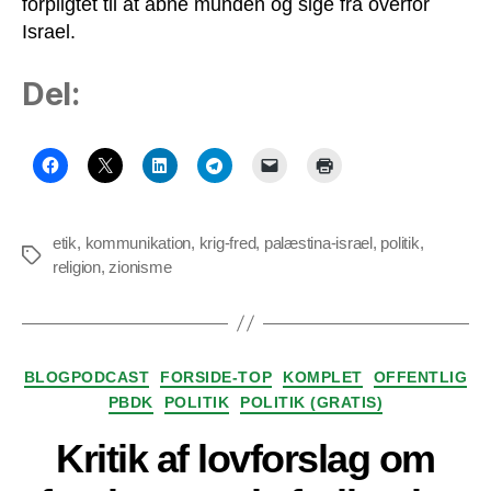
forpligtet til at åbne munden og sige fra overfor
Israel.
Del:
etik
,
kommunikation
,
krig-fred
,
palæstina-israel
,
politik
,
Tags
religion
,
zionisme
Kategorier
BLOGPODCAST
FORSIDE-TOP
KOMPLET
OFFENTLIG
PBDK
POLITIK
POLITIK (GRATIS)
Kritik af lovforslag om