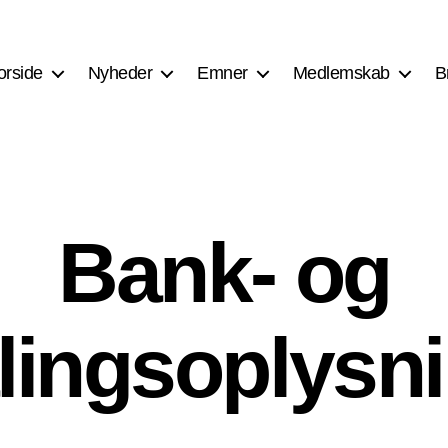
orside
Nyheder
Emner
Medlemskab
B
Bank- og
lingsoplysn