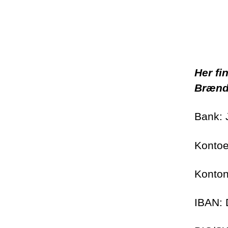
Her fi
Brændg
Bank: 
Kontoe
Konto
IBAN: