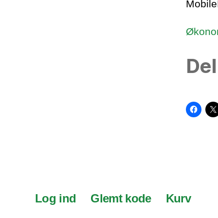
Mobile
Økonom
Del
Log ind
Glemt kode
Kurv