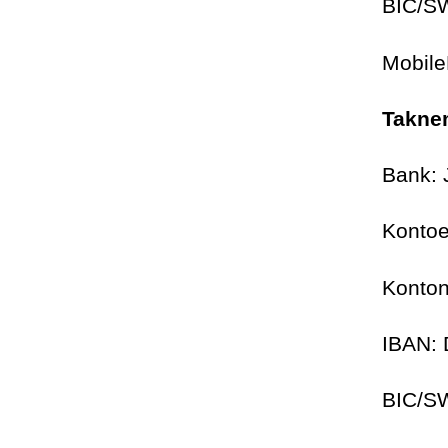
BIC/S
Mobile
Takne
Bank: 
Kontoe
Konto
IBAN:
BIC/S