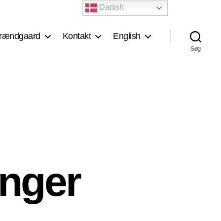
Danish
rændgaard
Kontakt
English
Søg
inger