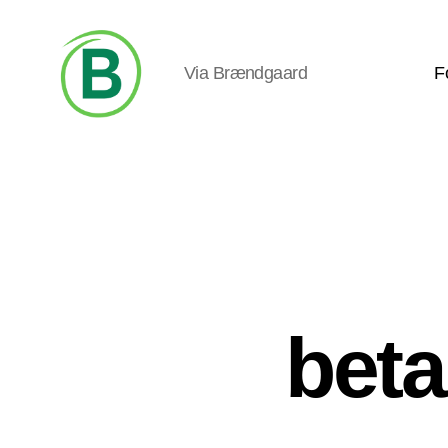
Via Brændgaard
F
Via
Brændgaard
beta