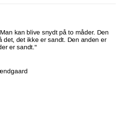
"Man kan blive snydt på to måder. Den
å det, det ikke er sandt. Den anden er
der er sandt."
rændgaard