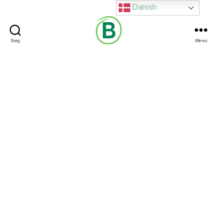
Danish
Søg
Menu
Via
Brændgaard