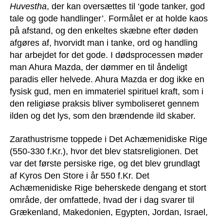
Huvestha
, der kan oversættes til ‘gode tanker, god
tale og gode handlinger’. Formålet er at holde kaos
på afstand, og den enkeltes skæbne efter døden
afgøres af, hvorvidt man i tanke, ord og handling
har arbejdet for det gode. I dødsprocessen møder
man Ahura Mazda, der dømmer en til åndeligt
paradis eller helvede. Ahura Mazda er dog ikke en
fysisk gud, men en immateriel spirituel kraft, som i
den religiøse praksis bliver symboliseret gennem
ilden og det lys, som den brændende ild skaber.
Zarathustrisme toppede i Det Achæmenidiske Rige
(550-330 f.Kr.), hvor det blev statsreligionen. Det
var det første persiske rige, og det blev grundlagt
af Kyros Den Store i år 550 f.Kr. Det
Achæmenidiske Rige beherskede dengang et stort
område, der omfattede, hvad der i dag svarer til
Grækenland, Makedonien, Egypten, Jordan, Israel,