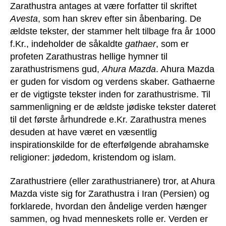
Zarathustra antages at være forfatter til skriftet
Avesta
, som han skrev efter sin åbenbaring. De
ældste tekster, der stammer helt tilbage fra år 1000
f.Kr., indeholder de såkaldte
gathaer
, som er
profeten Zarathustras hellige hymner til
zarathustrismens gud,
Ahura Mazda
. Ahura Mazda
er guden for visdom og verdens skaber. Gathaerne
er de vigtigste tekster inden for zarathustrisme. Til
sammenligning er de ældste jødiske tekster dateret
til det første århundrede e.Kr. Zarathustra menes
desuden at have været en væsentlig
inspirationskilde for de efterfølgende abrahamske
religioner: jødedom, kristendom og islam.
Zarathustriere (eller zarathustrianere) tror, at Ahura
Mazda viste sig for Zarathustra i Iran (Persien) og
forklarede, hvordan den åndelige verden hænger
sammen, og hvad menneskets rolle er. Verden er