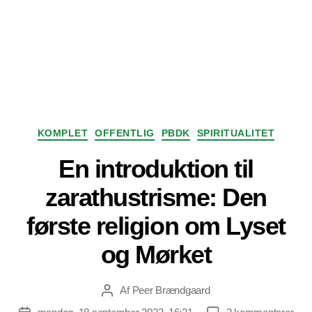
Kategorier
KOMPLET
OFFENTLIG
PBDK
SPIRITUALITET
En introduktion til
zarathustrisme: Den
første religion om Lyset
og Mørket
Af
Peer Brændgaard
Indlægsforfatter
til