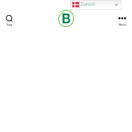
Danish
Søg
Menu
Via
Brændgaard