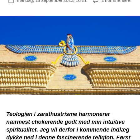
mandag, 18 september 2023, 16:21
2 kommentarer
Indlægsdato
En
intr
til
zara
Den
førs
relig
om
Lyse
og
Mør
Teologien i zarathustrisme harmonerer
nærmest chokerende godt med min intuitive
spiritualitet. Jeg vil derfor i kommende indlæg
dykke ned i denne fascinerende religion. Først