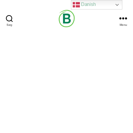
Danish
Søg
Menu
Via
Brændgaard