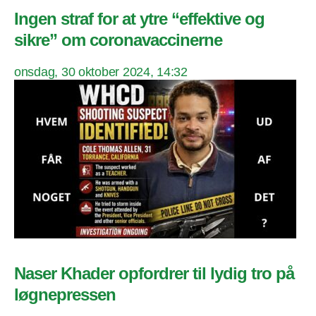
Ingen straf for at ytre “effektive og
sikre” om coronavaccinerne
onsdag, 30 oktober 2024, 14:32
Naser Khader opfordrer til lydig tro på
løgnepressen