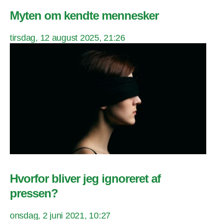
Myten om kendte mennesker
tirsdag, 12 august 2025, 21:26
Hvorfor bliver jeg ignoreret af
pressen?
onsdag, 2 juni 2021, 10:27