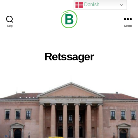
Danish
Søg
Menu
Via
Brændgaard
Retssager