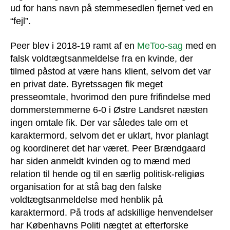
ud for hans navn på stemmesedlen fjernet ved en
“fejl”.
Peer blev i 2018-19 ramt af en
MeToo-sag
med en
falsk voldtægtsanmeldelse fra en kvinde, der
tilmed påstod at være hans klient, selvom det var
en privat date. Byretssagen fik meget
presseomtale, hvorimod den pure frifindelse med
dommerstemmerne 6-0 i Østre Landsret næsten
ingen omtale fik. Der var således tale om et
karaktermord, selvom det er uklart, hvor planlagt
og koordineret det har været. Peer Brændgaard
har siden anmeldt kvinden og to mænd med
relation til hende og til en særlig politisk-religiøs
organisation for at stå bag den falske
voldtægtsanmeldelse med henblik på
karaktermord. På trods af adskillige henvendelser
har Københavns Politi nægtet at efterforske