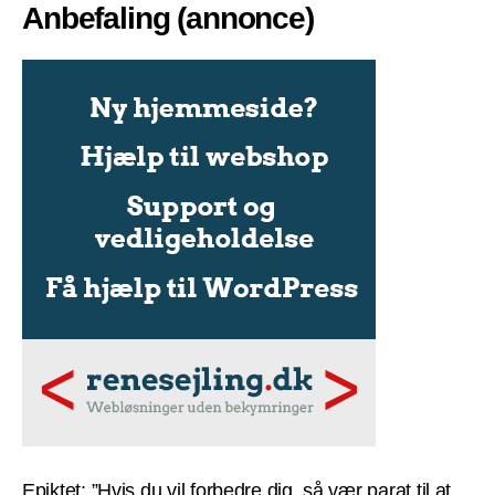
Anbefaling (annonce)
Epiktet: ”Hvis du vil forbedre dig, så vær parat til at