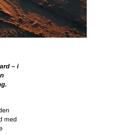
ard – i
en
ng.
 den
id med
de