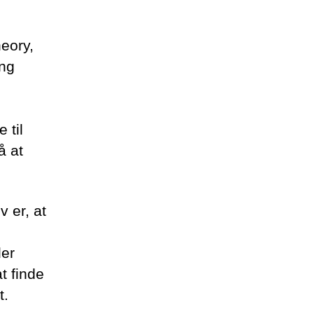
heory,
ng
 til
å at
 er, at
der
t finde
t.