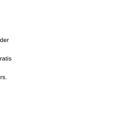
lder
ratis
rs.