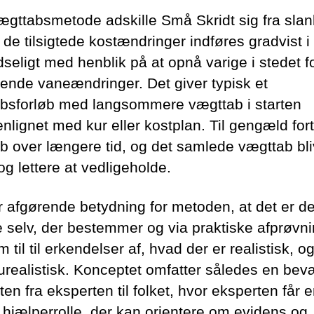
gttabsmetode adskille Små Skridt sig fra sla
 de tilsigtede kostændringer indføres gradvist i
dseligt med henblik på at opnå varige i stedet f
ående vaneændringer. Det giver typisk et
bsforløb med langsommere vægttab i starten
lignet med kur eller kostplan. Til gengæld for
b over længere tid, og det samlede vægttab bli
og lettere at vedligeholde.
r afgørende betydning for metoden, at det er d
e selv, der bestemmer og via praktiske afprøvn
m til til erkendelser af, hvad der er realistisk, 
 urealistisk. Konceptet omfatter således en be
en fra eksperten til folket, hvor eksperten får 
hjælperrolle, der kan orientere om evidens og