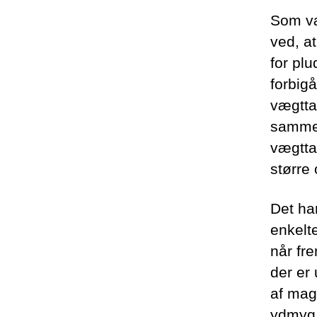
Som væ
ved, at
for plu
forbig
vægtta
sammen
vægtta
større 
Det ha
enkelt
når fre
der er
af magt
ydmyg 