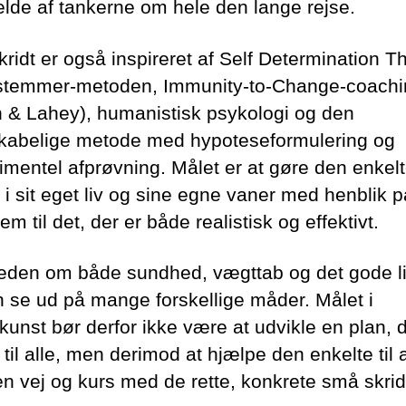
lde af tankerne om hele den lange rejse.
ridt er også inspireret af Self Determination T
temmer-metoden, Immunity-to-Change-coachi
 & Lahey), humanistisk psykologi og den
kabelige metode med hypoteseformulering og
imentel afprøvning. Målet er at gøre den enkelte
 i sit eget liv og sine egne vaner med henblik p
rem til det, der er både realistisk og effektivt.
den om både sundhed, vægttab og det gode liv
n se ud på mange forskellige måder. Målet i
kunst bør derfor ikke være at udvikle en plan, 
til alle, men derimod at hjælpe den enkelte til a
en vej og kurs med de rette, konkrete små skrid