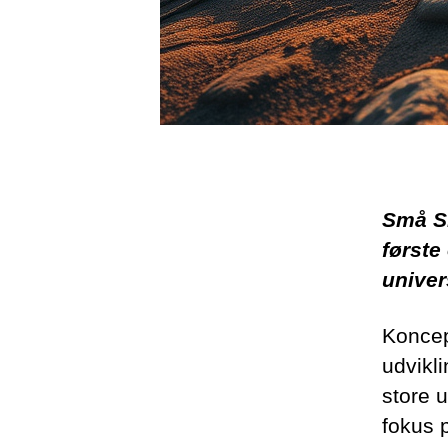
Små Sk
først
univer
Koncep
udvikli
store 
fokus 