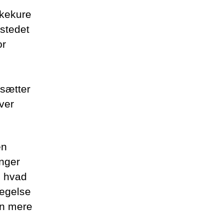
nkekure
 stedet
or
tsætter
ver
en
inger
og hvad
vægelse
en mere