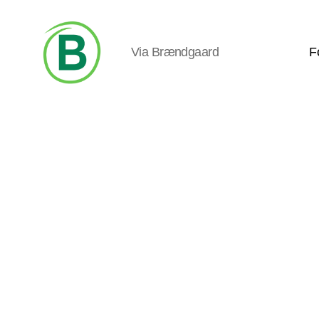
Via Brændgaard
F
Via
Brændgaard