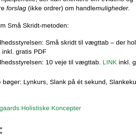
re
forslag
(ikke ordrer) om handle
muligheder
.
m Små Skridt-metoden:
hedsstyrelsen: Små skridt til vægttab ‒ der ho
K
inkl. gratis PDF
hedsstyrelsen: 10 veje til vægttab.
LINK
inkl. g
e bøger: Lynkurs, Slank på ét sekund, Slankeku
K
aards Holistiske Koncepter
: