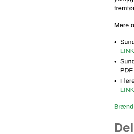
fremfø
Mere o
Sund
LIN
Sund
PDF
Fler
LIN
Brændg
Del