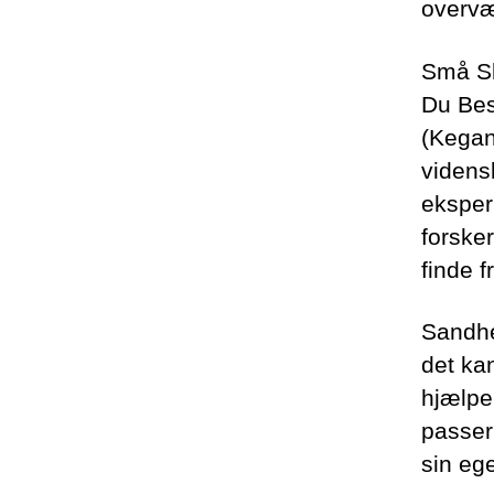
overvæ
Små Sk
Du Bes
(Kegan
videns
eksper
forsker
finde f
Sandhe
det ka
hjælpe
passer 
sin eg