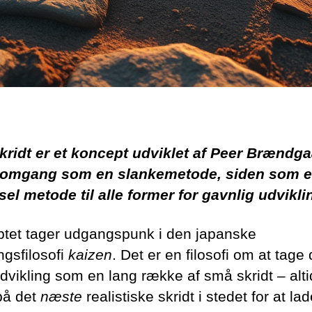
ridt er et koncept udviklet af Peer Brændga
e omgang som en slankemetode, siden som 
sel metode til alle former for gavnlig udvikli
tet tager udgangspunk i den japanske
ngsfilosofi
kaizen
. Det er en filosofi om at tage
udvikling som en lang række af små skridt – alt
på det
næste
realistiske skridt i stedet for at la