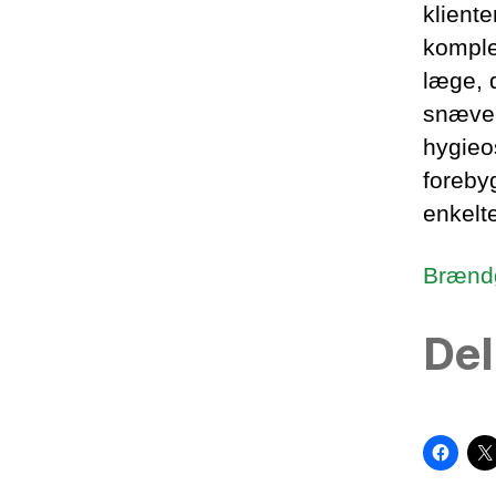
klient
komple
læge, 
snæver
hygieo
foreby
enkelt
Brændg
Del