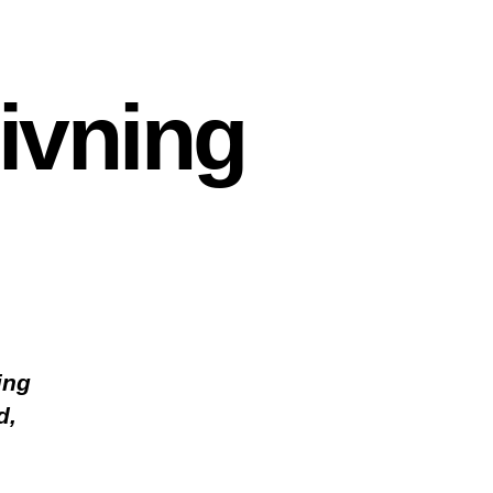
ivning
ing
d,