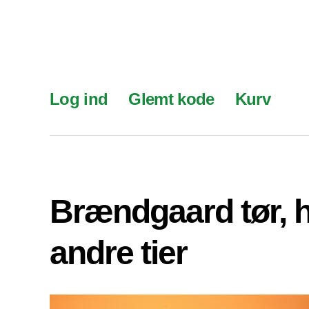
Log ind
Glemt kode
Kurv
Brændgaard tør, 
andre tier