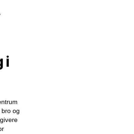
,
 i
centrum
e bro og
givere
or