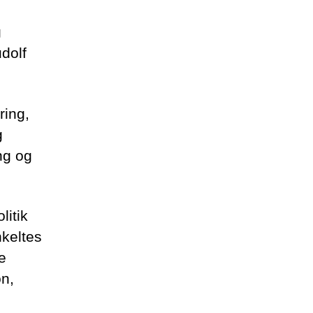
g
dolf
ring,
g
ing og
litik
nkeltes
e
on,