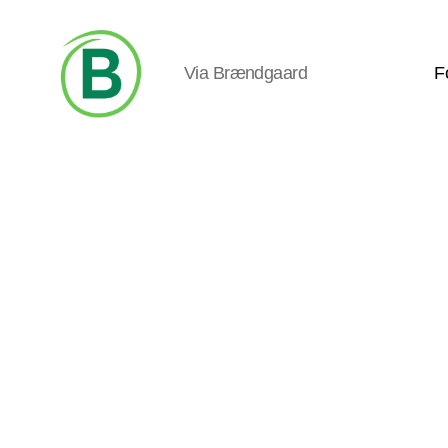
Via Brændgaard
F
Via
Brændgaard