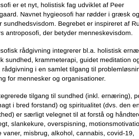
ofi er et nyt, holistisk fag udviklet af Peer
aard. Navnet hygieosofi har rødder i græsk o
r sundhedsvisdom. Begrebet er inspireret af Ru
rs antroposofi, der betyder menneskevisdom.
ofisk rådgivning integrerer bl.a. holistisk ernæ
isk sundhed, krammeterapi, guidet meditation o
k rådgivning i en samlet tilgang til problemløsn
ing for mennesker og organisationer.
egrerede tilgang til sundhed (inkl. ernæring), po
agt i bred forstand) og spiritualitet (dvs. den e
hed) er særligt velegnet til at forstå og håndter
gt, slankekure, overspisning, motionsmotivati
 vaner, misbrug, alkohol, cannabis, covid-19,