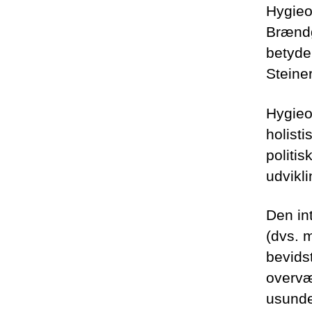
Hygieos
Brændg
betyde
Steine
Hygieos
holist
politis
udvikl
Den int
(dvs. m
bevidst
overvæ
usunde