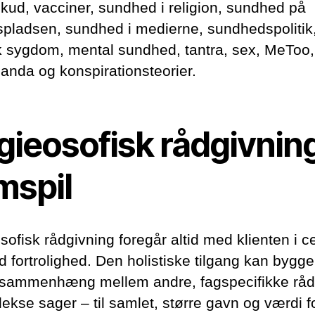
lskud, vacciner, sundhed i religion, sundhed på
spladsen, sundhed i medierne, sundhedspolitik
k sygdom, mental sundhed, tantra, sex, MeToo,
anda og konspirationsteorier.
ieosofisk rådgivning
mspil
sofisk rådgivning foregår altid med klienten i 
ld fortrolighed. Den holistiske tilgang kan bygg
sammenhæng mellem andre, fagspecifikke råd
ekse sager – til samlet, større gavn og værdi f