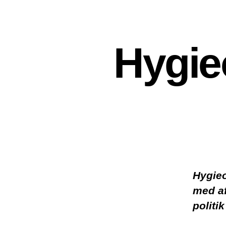
Hygie
Hygieo
med af
politik