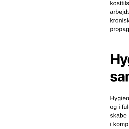
kostti
arbejd
kronis
propag
Hyg
sa
Hygieo
og i fu
skabe 
i kompl