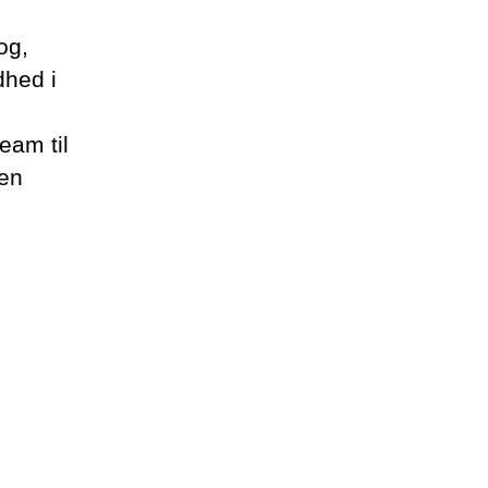
og,
dhed i
eam til
den