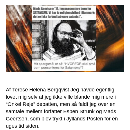
Hvorfor
skal
børn
præsenteres
for
satanisme?
Af Terese Helena Bergqvist Jeg havde egentlig
lovet mig selv at jeg ikke ville blande mig mere i
“Onkel Reje” debatten, men så faldt jeg over en
samtale mellem forfatter Espen Strunk og Mads
Geertsen, som blev trykt i Jyllands Posten for en
uges tid siden.