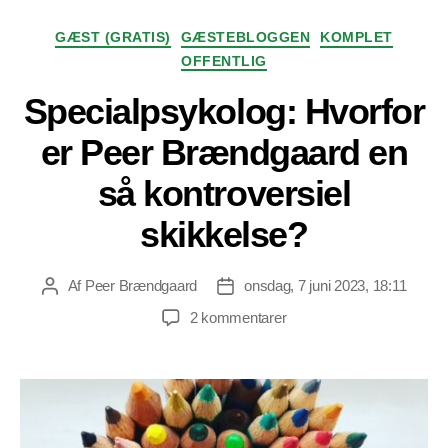
Kategorier
GÆST (GRATIS)
GÆSTEBLOGGEN
KOMPLET
OFFENTLIG
Specialpsykolog: Hvorfor
er Peer Brændgaard en
så kontroversiel
skikkelse?
Af
Peer Brændgaard
onsdag, 7 juni 2023, 18:11
Indlægsforfatter
Indlægsdato
til
2 kommentarer
Specialpsykolog:
Hvorfor
er
Peer
Brændgaard