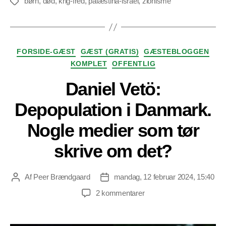
børn
,
død
,
krig-fred
,
palæstina-israel
,
zionisme
Tags
Kategorier
FORSIDE-GÆST
GÆST (GRATIS)
GÆSTEBLOGGEN
KOMPLET
OFFENTLIG
Daniel Vetö:
Depopulation i Danmark.
Nogle medier som tør
skrive om det?
Af
Peer Brændgaard
mandag, 12 februar 2024, 15:40
Indlægsforfatter
Indlægsdato
til
2 kommentarer
Daniel
Vetö:
Depopulation