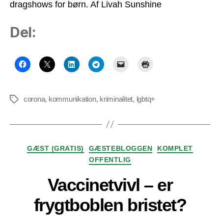
dragshows for børn. Af Livah Sunshine
Del:
corona
,
kommunikation
,
kriminalitet
,
lgbtq+
Tags
Kategorier
GÆST (GRATIS)
GÆSTEBLOGGEN
KOMPLET
OFFENTLIG
Vaccinetvivl – er
frygtboblen bristet?