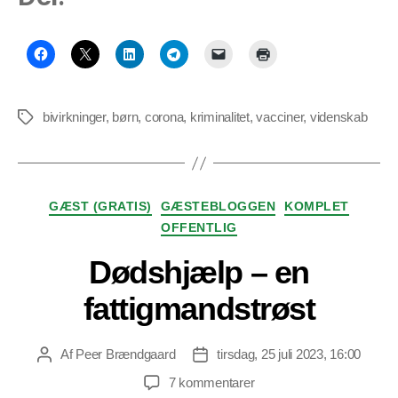
bivirkninger
,
børn
,
corona
,
kriminalitet
,
vacciner
,
videnskab
Tags
Kategorier
GÆST (GRATIS)
GÆSTEBLOGGEN
KOMPLET
OFFENTLIG
Dødshjælp – en
fattigmandstrøst
Af
Peer Brændgaard
tirsdag, 25 juli 2023, 16:00
Indlægsforfatter
Indlægsdato
til
7 kommentarer