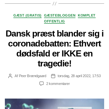
Kategorier
GÆST (GRATIS)
GÆSTEBLOGGEN
KOMPLET
OFFENTLIG
Dansk præst blander sig i
coronadebatten: Ethvert
dødsfald er IKKE en
tragedie!
Af
Peer Brændgaard
torsdag, 28 april 2022, 17:53
Indlægsforfatter
Indlægsdato
til
2 kommentarer
Dansk
præst
blander
sig