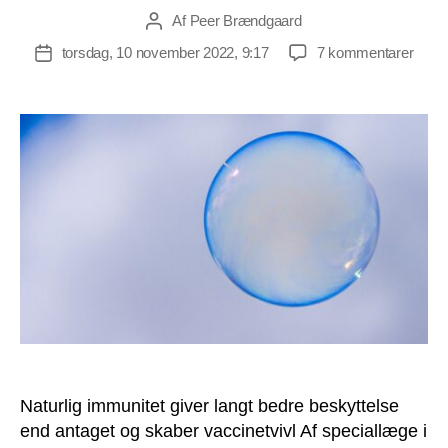
Af
Peer Brændgaard
Indlægsforfatter
til
torsdag, 10 november 2022, 9:17
7 kommentarer
Indlægsdato
Vacci
–
er
frygt
briste
Naturlig immunitet giver langt bedre beskyttelse
end antaget og skaber vaccinetvivl Af speciallæge i