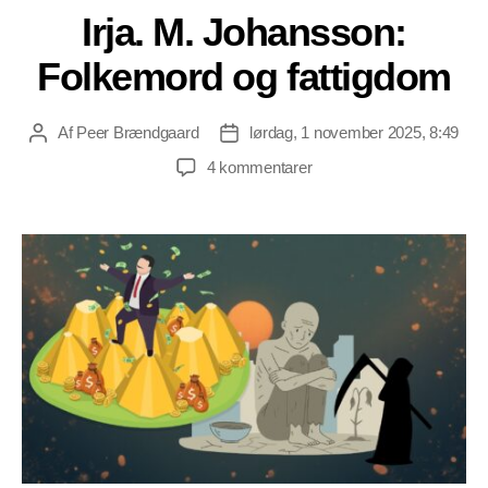
Irja. M. Johansson:
Folkemord og fattigdom
Af
Peer Brændgaard
lørdag, 1 november 2025, 8:49
Indlægsforfatter
Indlægsdato
til
4 kommentarer
Irja.
M.
Johansson:
Folkemord
og
fattigdom