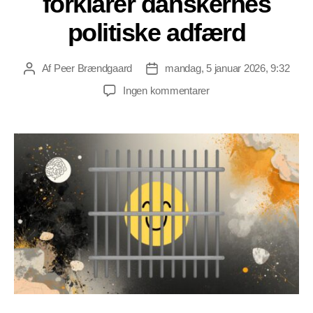
forklarer danskernes
politiske adfærd
Af
Peer Brændgaard
mandag, 5 januar 2026, 9:32
Indlægsforfatter
Indlægsdato
til
Ingen kommentarer
Sociolog
Michael
Maardt
forklarer
danskernes
politiske
adfærd