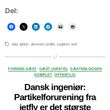
Del:
død
,
lgbtq+
,
økonomi
,
politik
,
sygdom
,
wef
Tags
Kategorier
FORSIDE-GÆST
GÆST (GRATIS)
GÆSTEBLOGGEN
KOMPLET
OFFENTLIG
Dansk ingeniør:
Partikelforurening fra
jetfly er det største