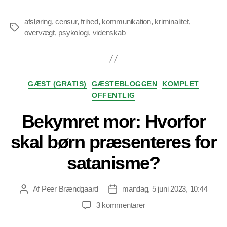
afsløring
,
censur
,
frihed
,
kommunikation
,
kriminalitet
,
Tags
overvægt
,
psykologi
,
videnskab
Kategorier
GÆST (GRATIS)
GÆSTEBLOGGEN
KOMPLET
OFFENTLIG
Bekymret mor: Hvorfor
skal børn præsenteres for
satanisme?
Af
Peer Brændgaard
mandag, 5 juni 2023, 10:44
Indlægsforfatter
Indlægsdato
til
3 kommentarer
Bekymret
mor: