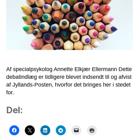
en
så
kontroversiel
skikkelse?
Af specialpsykolog Annette Elkjær Ellermann Dette
debatindlæg er tidligere blevet indsendt til og afvist
af Jyllands-Posten, hvorfor det bringes her i stedet
for.
Del: