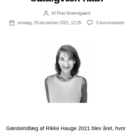
Af
Peer Brændgaard
Indlægsforfatter
til
onsdag, 29 december 2021, 12:25
3 kommentarer
Indlægsdato
Rikk
Haug
2021
blev
året,
hvor
dans
blev
delt
i
to
–
men
der
er
stad
Gæsteindlæg af Rikke Hauge 2021 blev året, hvor