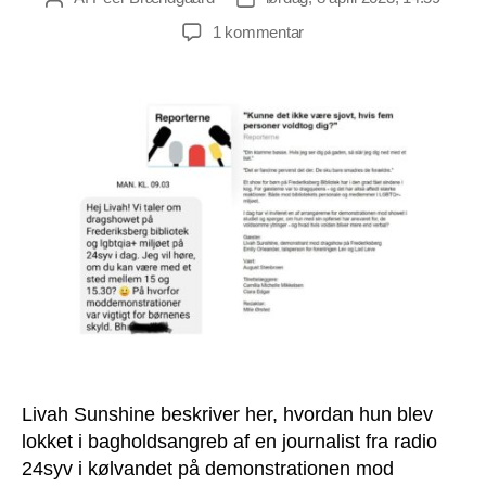
til
1 kommentar
Livah
Sunshine:
Sådan
blev
jeg
snydt
af
24syv
Livah Sunshine beskriver her, hvordan hun blev
lokket i bagholdsangreb af en journalist fra radio
24syv i kølvandet på demonstrationen mod