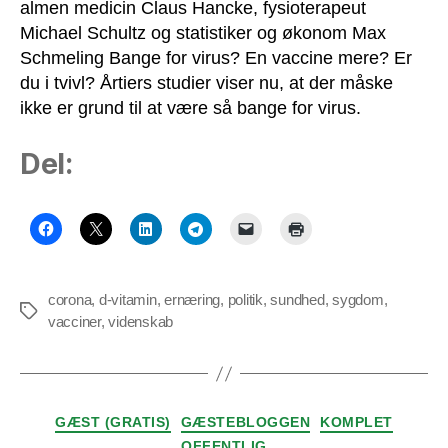
almen medicin Claus Hancke, fysioterapeut
Michael Schultz og statistiker og økonom Max
Schmeling Bange for virus? En vaccine mere? Er
du i tvivl? Årtiers studier viser nu, at der måske
ikke er grund til at være så bange for virus.
Del:
corona
,
d-vitamin
,
ernæring
,
politik
,
sundhed
,
sygdom
,
Tags
vacciner
,
videnskab
Kategorier
GÆST (GRATIS)
GÆSTEBLOGGEN
KOMPLET
OFFENTLIG