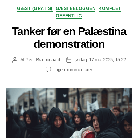
Kategorier
GÆST (GRATIS)
GÆSTEBLOGGEN
KOMPLET
OFFENTLIG
Tanker før en Palæstina
demonstration
Af
Peer Brændgaard
lørdag, 17 maj 2025, 15:22
Indlægsforfatter
Indlægsdato
til
Ingen kommentarer
Tanker
før
en
Palæstina
demonstration