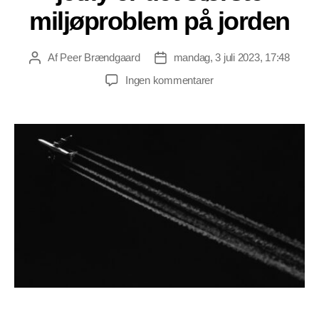
miljøproblem på jorden
Af
Peer Brændgaard
mandag, 3 juli 2023, 17:48
Indlægsforfatter
Indlægsdato
til
Ingen kommentarer
Dansk
ingeniør:
Partikelforurening
fra
jetfly
er
det
største
miljøproblem
på
jorden