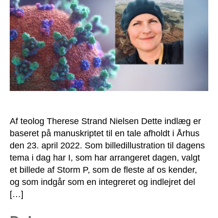
i
coronadebatten:
Ethvert
dødsfald
er
IKKE
en
tragedie!
Af teolog Therese Strand Nielsen Dette indlæg er
baseret på manuskriptet til en tale afholdt i Århus
den 23. april 2022. Som billedillustration til dagens
tema i dag har I, som har arrangeret dagen, valgt
et billede af Storm P, som de fleste af os kender,
og som indgår som en integreret og indlejret del
[…]