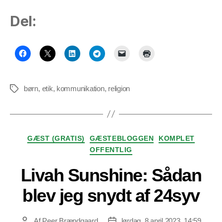
Del:
børn
,
etik
,
kommunikation
,
religion
Tags
Kategorier
GÆST (GRATIS)
GÆSTEBLOGGEN
KOMPLET
OFFENTLIG
Livah Sunshine: Sådan
blev jeg snydt af 24syv
Af
Peer Brændgaard
lørdag, 8 april 2023, 14:59
Indlægsforfatter
Indlægsdato