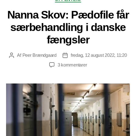
Nanna Skov: Pædofile får
særbehandling i danske
fængsler
Af
Peer Brændgaard
fredag, 12 august 2022, 11:20
Indlægsforfatter
Indlægsdato
til
3 kommentarer
Nanna
Skov:
Pædofile
får
særbehandling
i
danske
fængsler