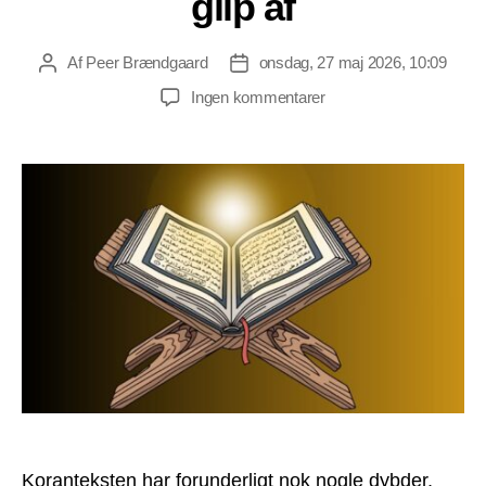
glip af
Af
Peer Brændgaard
onsdag, 27 maj 2026, 10:09
Indlægsforfatter
Indlægsdato
til
Ingen kommentarer
Koranteksten
har
dybder,
som
dansktalende
går
glip
af
Koranteksten har forunderligt nok nogle dybder,