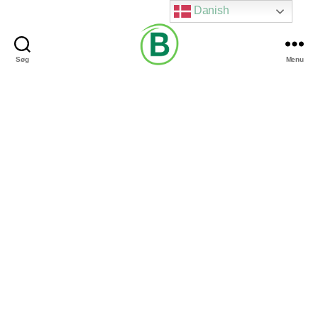
Danish
Søg
Menu
Via
Brændgaard