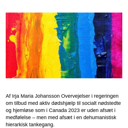
Dødshjælp
–
en
fattigmandstrøst
Af Irja Maria Johansson Overvejelser i regeringen
om tilbud med aktiv dødshjælp til socialt nødstedte
og hjemløse som i Canada 2023 er uden afsæt i
medfølelse – men med afsæt i en dehumanistisk
hierarkisk tankegang.