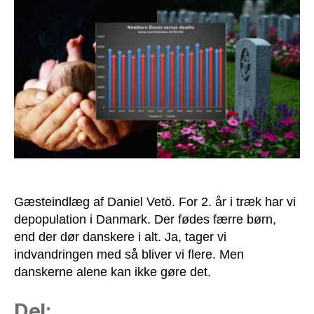
i
Danmark.
Nogle
medier
som
tør
skrive
om
det?
Gæsteindlæg af Daniel Vetö. For 2. år i træk har vi
depopulation i Danmark. Der fødes færre børn,
end der dør danskere i alt. Ja, tager vi
indvandringen med så bliver vi flere. Men
danskerne alene kan ikke gøre det.
Del: