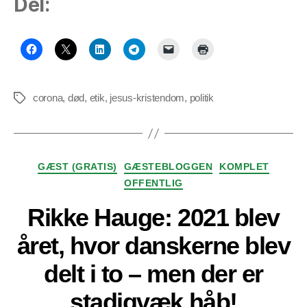
Del:
corona
,
død
,
etik
,
jesus-kristendom
,
politik
Tags
Kategorier
GÆST (GRATIS)
GÆSTEBLOGGEN
KOMPLET
OFFENTLIG
Rikke Hauge: 2021 blev
året, hvor danskerne blev
delt i to – men der er
stadigvæk håb!