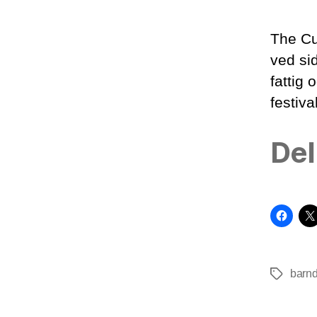
The Cu
ved si
fattig 
festiva
Del
barn
Tags