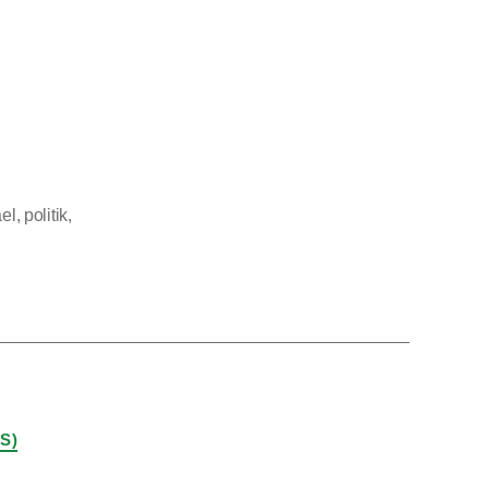
ael
,
politik
,
S)