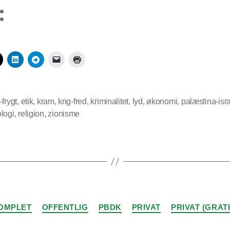
:
-frygt
,
etik
,
kram
,
krig-fred
,
kriminalitet
,
lyd
,
økonomi
,
palæstina-isr
logi
,
religion
,
zionisme
Kategorier
OMPLET
OFFENTLIG
PBDK
PRIVAT
PRIVAT (GRATI