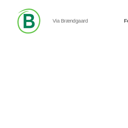
Via Brændgaard
F
Via
Brændgaard