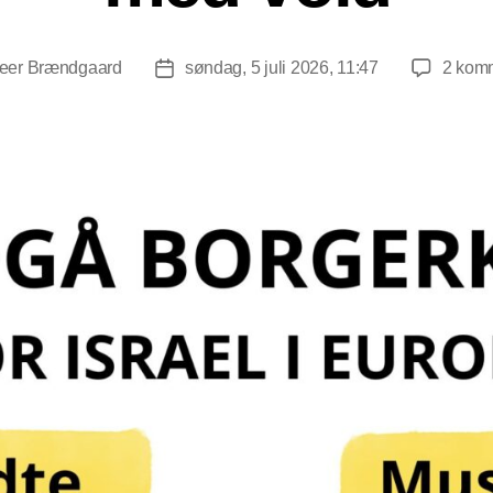
eer Brændgaard
søndag, 5 juli 2026, 11:47
2 kom
forfatter
Indlægsdato