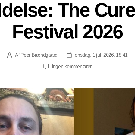
delse: The Cure
Festival 2026
Af
Peer Brændgaard
onsdag, 1 juli 2026, 18:41
Indlægsforfatter
Indlægsdato
til
Ingen kommentarer
Foranmeldelse:
The
Cure
Roskilde
Festival
2026