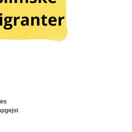
res
mpgejst