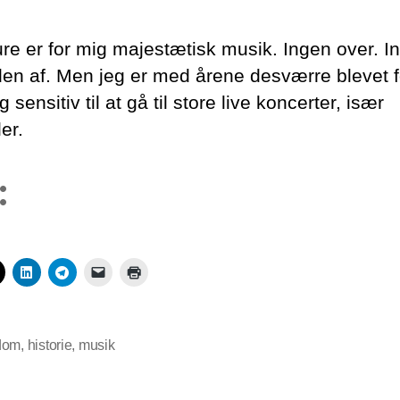
re er for mig majestætisk musik. Ingen over. I
den af. Men jeg er med årene desværre blevet f
og sensitiv til at gå til store live koncerter, især
ler.
:
dom
,
historie
,
musik