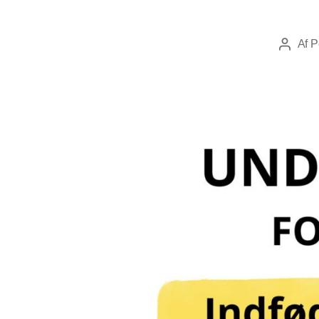
Af
P
Indlægs