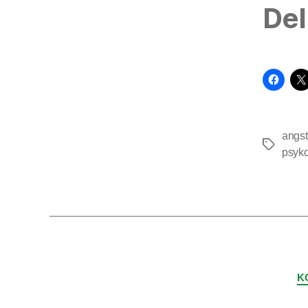
Del
angst
Tags
psyko
K