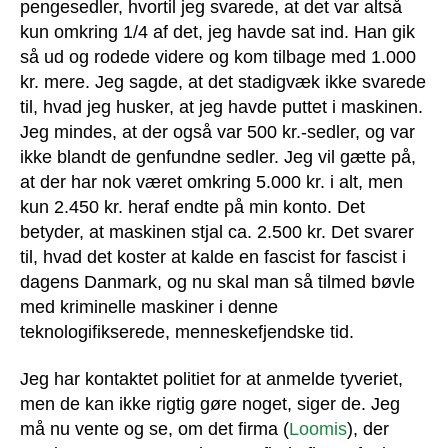
pengesedler, hvortil jeg svarede, at det var altså
kun omkring 1/4 af det, jeg havde sat ind. Han gik
så ud og rodede videre og kom tilbage med 1.000
kr. mere. Jeg sagde, at det stadigvæk ikke svarede
til, hvad jeg husker, at jeg havde puttet i maskinen.
Jeg mindes, at der også var 500 kr.-sedler, og var
ikke blandt de genfundne sedler. Jeg vil gætte på,
at der har nok været omkring 5.000 kr. i alt, men
kun 2.450 kr. heraf endte på min konto. Det
betyder, at maskinen stjal ca. 2.500 kr. Det svarer
til, hvad det koster at kalde en fascist for fascist i
dagens Danmark, og nu skal man så tilmed bøvle
med kriminelle maskiner i denne
teknologifikserede, menneskefjendske tid.
Jeg har kontaktet politiet for at anmelde tyveriet,
men de kan ikke rigtig gøre noget, siger de. Jeg
må nu vente og se, om det firma (
Loomis
), der