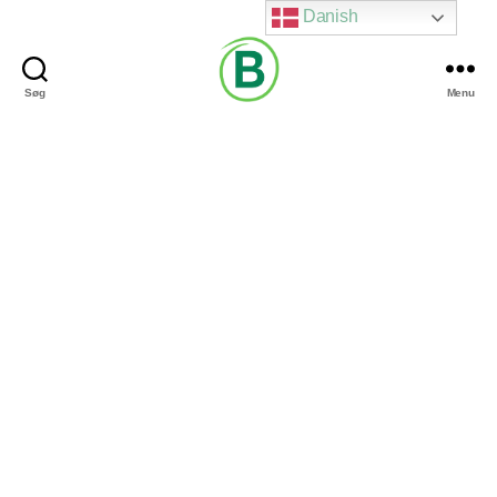
Danish
Søg
Menu
Via
Brændgaard