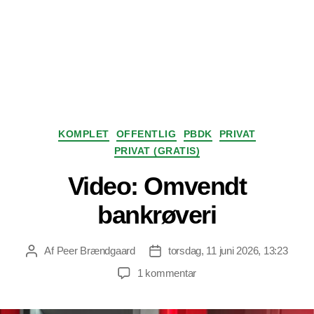
Kategorier
KOMPLET
OFFENTLIG
PBDK
PRIVAT
PRIVAT (GRATIS)
Video: Omvendt
bankrøveri
Af
Peer Brændgaard
torsdag, 11 juni 2026, 13:23
Indlægsforfatter
Indlægsdato
til
1 kommentar
Video:
Omvendt