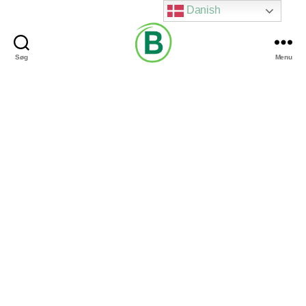
Danish
Søg
Menu
Via
Brændgaard