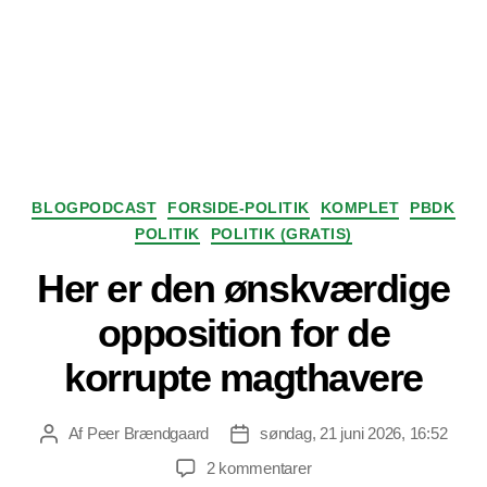
Kategorier
BLOGPODCAST
FORSIDE-POLITIK
KOMPLET
PBDK
POLITIK
POLITIK (GRATIS)
Her er den ønskværdige
opposition for de
korrupte magthavere
Af
Peer Brændgaard
søndag, 21 juni 2026, 16:52
Indlægsforfatter
Indlægsdato
til
2 kommentarer