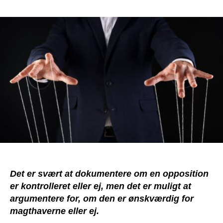
Her
er
den
ønskværdige
opposition
for
de
korrupte
magthavere
Det er svært at dokumentere om en opposition
er kontrolleret eller ej, men det er muligt at
argumentere for, om den er ønskværdig for
magthaverne eller ej.