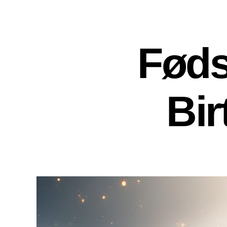
Føds
Bi