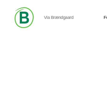
Via Brændgaard
F
Via
Brændgaard