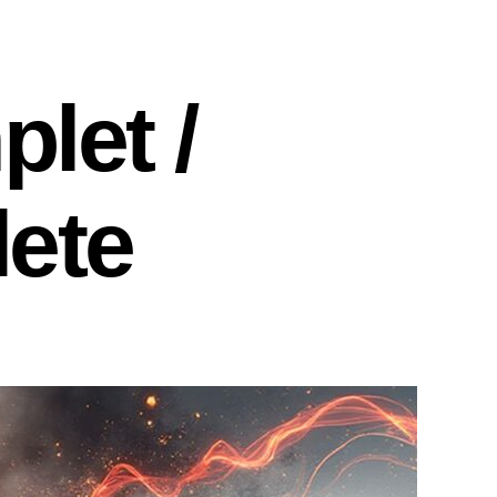
let /
ete