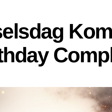
elsdag Komp
rthday Compl