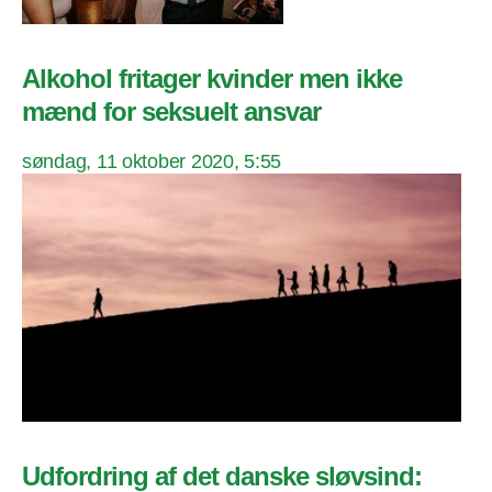
Alkohol fritager kvinder men ikke
mænd for seksuelt ansvar
søndag, 11 oktober 2020, 5:55
Udfordring af det danske sløvsind: