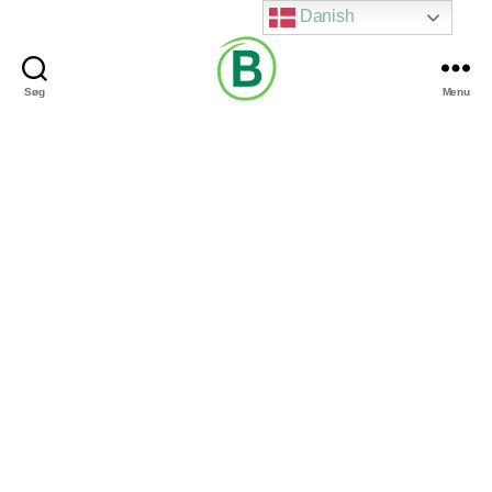
Danish
Søg
Menu
Via
Brændgaard