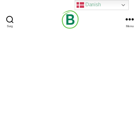
Danish
Søg
Menu
Via
Brændgaard