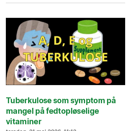
Tuberkulose som symptom på
mangel på fedtopløselige
vitaminer