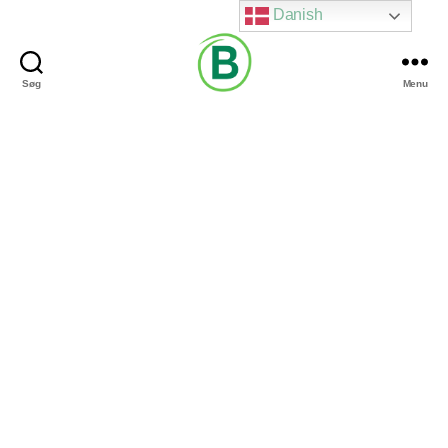
Danish
Søg
Menu
Via
Brændgaard