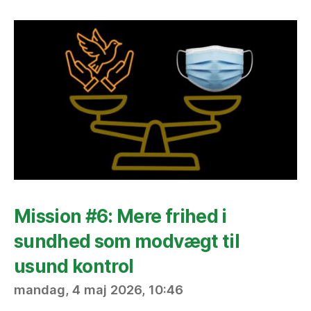
Mission #6: Mere frihed i
sundhed som modvægt til
usund kontrol
mandag, 4 maj 2026, 10:46