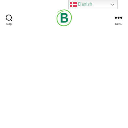
Danish
Søg
Menu
Via
Brændgaard