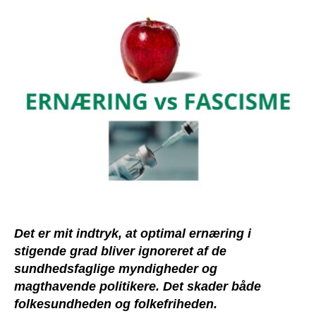
er
farlig
for
fascister
Det er mit indtryk, at optimal ernæring i
stigende grad bliver ignoreret af de
sundhedsfaglige myndigheder og
magthavende politikere. Det skader både
folkesundheden og folkefriheden.