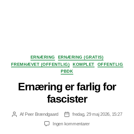
Kategorier
ERNÆRING
ERNÆRING (GRATIS)
FREMHÆVET (OFFENTLIG)
KOMPLET
OFFENTLIG
PBDK
Ernæring er farlig for
fascister
Af
Peer Brændgaard
fredag, 29 maj 2026, 15:27
Indlægsforfatter
Indlægsdato
til
Ingen kommentarer
Ernæring