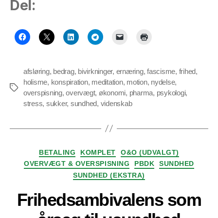
Del:
afsløring
,
bedrag
,
bivirkninger
,
ernæring
,
fascisme
,
frihed
,
holisme
,
konspiration
,
meditation
,
motion
,
nydelse
,
Tags
overspisning
,
overvægt
,
økonomi
,
pharma
,
psykologi
,
stress
,
sukker
,
sundhed
,
videnskab
Kategorier
BETALING
KOMPLET
O&O (UDVALGT)
OVERVÆGT & OVERSPISNING
PBDK
SUNDHED
SUNDHED (EKSTRA)
Frihedsambivalens som