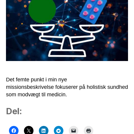
sundhed
som
modvægt
til
medicin
Det femte punkt i min nye
missionsbeskrivelse fokuserer på holistisk sundhed
som modvægt til medicin.
Del: