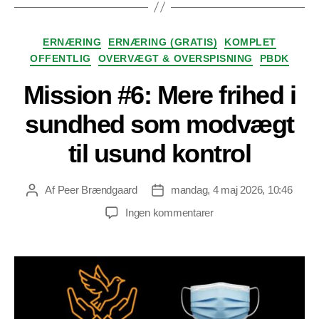
Kategorier
ERNÆRING
ERNÆRING (GRATIS)
KOMPLET
OFFENTLIG
OVERVÆGT & OVERSPISNING
PBDK
Mission #6: Mere frihed i
sundhed som modvægt
til usund kontrol
Af
Peer Brændgaard
mandag, 4 maj 2026, 10:46
Indlægsforfatter
Indlægsdato
til
Ingen kommentarer
Mission
#6:
Mere
frihed
i
sundhed