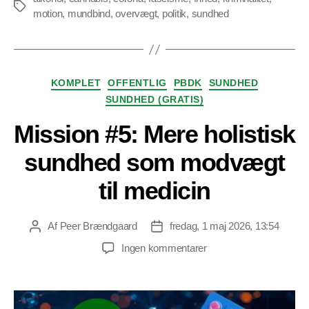
Tags
motion
,
mundbind
,
overvægt
,
politik
,
sundhed
Kategorier
KOMPLET
OFFENTLIG
PBDK
SUNDHED
SUNDHED (GRATIS)
Mission #5: Mere holistisk
sundhed som modvægt
til medicin
Af
Peer Brændgaard
fredag, 1 maj 2026, 13:54
Indlægsforfatter
Indlægsdato
til
Ingen kommentarer
Mission
#5:
Mere
holistisk