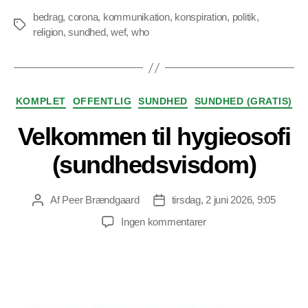
bedrag
,
corona
,
kommunikation
,
konspiration
,
politik
,
Tags
religion
,
sundhed
,
wef
,
who
Kategorier
KOMPLET
OFFENTLIG
SUNDHED
SUNDHED (GRATIS)
Velkommen til hygieosofi
(sundhedsvisdom)
Af
Peer Brændgaard
tirsdag, 2 juni 2026, 9:05
Indlægsforfatter
Indlægsdato
til
Ingen kommentarer
Velkommen
til
hygieosofi
(sundhedsvisdom)