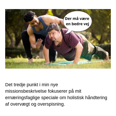
#3:
Mere
holistisk
håndtering
af
overvægt
og
overspisning
Det tredje punkt i min nye
missionsbeskrivelse fokuserer på mit
ernæringsfaglige speciale om holistisk håndtering
af overvægt og overspisning.