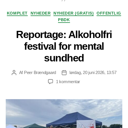
Kategorier
KOMPLET
NYHEDER
NYHEDER (GRATIS)
OFFENTLIG
PBDK
Reportage: Alkoholfri
festival for mental
sundhed
Af
Peer Brændgaard
lørdag, 20 juni 2026, 13:57
Indlægsforfatter
Indlægsdato
til
1 kommentar
Reportage:
Alkoholfri
festival
for
mental
sundhed