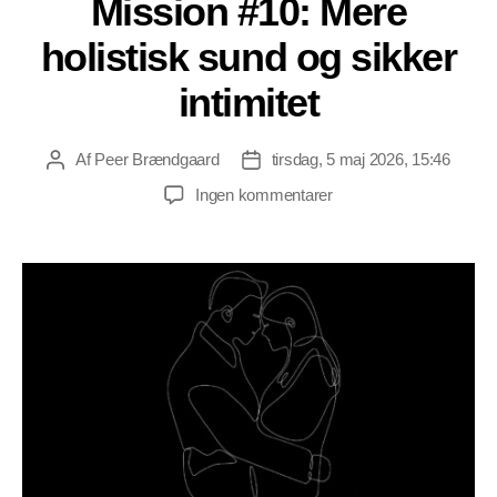
Mission #10: Mere
holistisk sund og sikker
intimitet
Af
Peer Brændgaard
tirsdag, 5 maj 2026, 15:46
Indlægsforfatter
Indlægsdato
til
Ingen kommentarer
Mission
#10:
Mere
holistisk
sund
og
sikker
intimitet