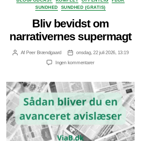
SUNDHED
SUNDHED (GRATIS)
Bliv bevidst om
narrativernes supermagt
Af
Peer Brændgaard
onsdag, 22 juli 2026, 13:19
Indlægsforfatter
Indlægsdato
til
Ingen kommentarer
Bliv
bevidst
om
narrativernes
supermagt