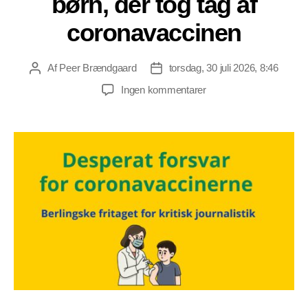
børn, der tog tag af
coronavaccinen
Af
Peer Brændgaard
torsdag, 30 juli 2026, 8:46
Indlægsforfatter
Indlægsdato
til
Ingen kommentarer
Kritik
af
Berlingskes
dækning
af
erstatning
til
børn,
der
tog
tag
af
coronavaccinen