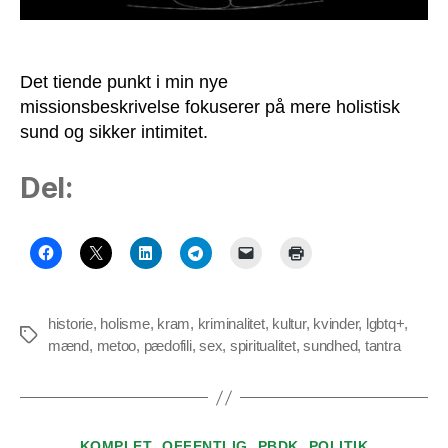
Det tiende punkt i min nye
missionsbeskrivelse fokuserer på mere holistisk
sund og sikker intimitet.
Del:
historie
,
holisme
,
kram
,
kriminalitet
,
kultur
,
kvinder
,
lgbtq+
,
Tags
mænd
,
metoo
,
pædofili
,
sex
,
spiritualitet
,
sundhed
,
tantra
Kategorier
KOMPLET
OFFENTLIG
PBDK
POLITIK