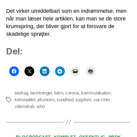
Det virker umiddelbart som en indrømmelse, men
når man læser hele artiklen, kan man se de store
krumspring, der bliver gjort for at forsvare de
skadelige sprøjter.
Del:
bedrag
,
bivirkninger
,
børn
,
corona
,
kommunikation
,
kriminalitet
,
økonomi
,
sundhed
,
sygdom
,
vacciner
,
Tags
videnskab
,
who
Kategorier
BLOGPODCAST
KOMPLET
OFFENTLIG
PBDK