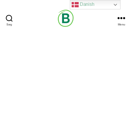
Danish
Søg
Menu
Via
Brændgaard