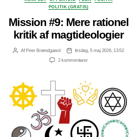
POLITIK (GRATIS)
Mission #9: Mere rationel
kritik af magtideologier
Af
Peer Brændgaard
tirsdag, 5 maj 2026, 13:52
Indlægsforfatter
Indlægsdato
til
2 kommentarer
Mission
#9:
Mere
rationel
kritik
af
magtideologier