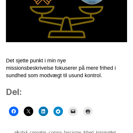
som
modvægt
til
usund
kontrol
Det sjette punkt i min nye
missionsbeskrivelse fokuserer på mere frihed i
sundhed som modvægt til usund kontrol.
Del:
alkohol
,
cannabis
,
corona
,
fascisme
,
frihed
,
kriminalitet
,