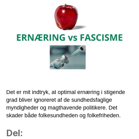
farlig
for
fascister
Det er mit indtryk, at optimal ernæring i stigende
grad bliver ignoreret af de sundhedsfaglige
myndigheder og magthavende politikere. Det
skader både folkesundheden og folkefriheden.
Del: