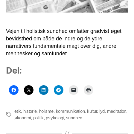
Vejen til holistisk sundhed omfatter gradvist øget
bevidsthed om både de indre og de ydre
narrativers fundamentale magt over dig, andre
mennesker og samfundet.
Del:
etik
,
historie
,
holisme
,
kommunikation
,
kultur
,
lyd
,
meditation
,
Tags
økonomi
,
politik
,
psykologi
,
sundhed