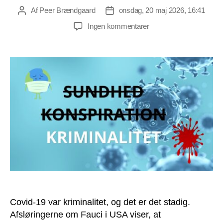
Af
Peer Brændgaard
onsdag, 20 maj 2026, 16:41
Indlægsforfatter
Indlægsdato
til
Ingen kommentarer
Covid-
19
var
ikke
sundhed,
men
kriminalitet
Covid-19 var kriminalitet, og det er det stadig.
Afsløringerne om Fauci i USA viser, at