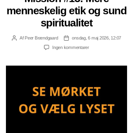
menneskelig etik og sund
spiritualitet
Af
Peer Brændgaard
onsdag, 6 maj 2026, 12:07
Indlægsforfatter
Indlægsdato
til
Ingen kommentarer
Mission
#13:
Mere
menneskelig
etik
og
sund
spiritualitet