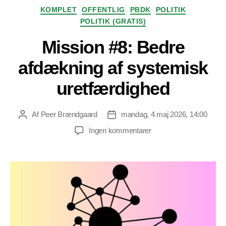
Kategorier
KOMPLET
OFFENTLIG
PBDK
POLITIK
POLITIK (GRATIS)
Mission #8: Bedre
afdækning af systemisk
uretfærdighed
Af
Peer Brændgaard
mandag, 4 maj 2026, 14:00
Indlægsforfatter
Indlægsdato
til
Ingen kommentarer
Mission
#8:
Bedre
afdækning
af
systemisk
uretfærdighed