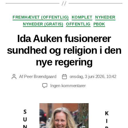
Kategorier
FREMHÆVET (OFFENTLIG)
KOMPLET
NYHEDER
NYHEDER (GRATIS)
OFFENTLIG
PBDK
Ida Auken fusionerer
sundhed og religion i den
nye regering
Af
Peer Brændgaard
onsdag, 3 juni 2026, 10:42
Indlægsforfatter
Indlægsdato
til
Ingen kommentarer
Ida
Auken
fusionerer
sundhed
og
religion