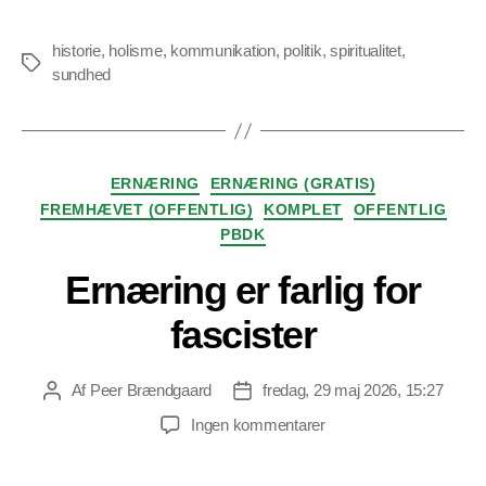
historie
,
holisme
,
kommunikation
,
politik
,
spiritualitet
,
Tags
sundhed
Kategorier
ERNÆRING
ERNÆRING (GRATIS)
FREMHÆVET (OFFENTLIG)
KOMPLET
OFFENTLIG
PBDK
Ernæring er farlig for
fascister
Af
Peer Brændgaard
fredag, 29 maj 2026, 15:27
Indlægsforfatter
Indlægsdato
til
Ingen kommentarer
Ernæring
er