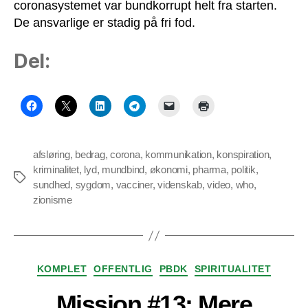
coronasystemet var bundkorrupt helt fra starten.
De ansvarlige er stadig på fri fod.
Del:
afsløring
,
bedrag
,
corona
,
kommunikation
,
konspiration
,
kriminalitet
,
lyd
,
mundbind
,
økonomi
,
pharma
,
politik
,
Tags
sundhed
,
sygdom
,
vacciner
,
videnskab
,
video
,
who
,
zionisme
Kategorier
KOMPLET
OFFENTLIG
PBDK
SPIRITUALITET
Mission #13: Mere