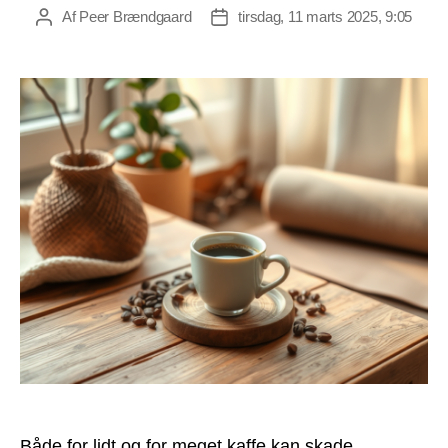
Af
Peer Brændgaard
tirsdag, 11 marts 2025, 9:05
Indlægsforfatter
Indlægsdato
Både for lidt og for meget kaffe kan skade