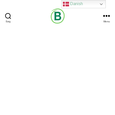
Danish
Søg
Menu
Via
Brændgaard