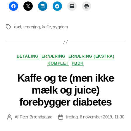
død
,
ernæring
,
kaffe
,
sygdom
Tags
Kategorier
BETALING
ERNÆRING
ERNÆRING (EKSTRA)
KOMPLET
PBDK
Kaffe og te (men ikke
mælk og juice)
forebygger diabetes
Af
Peer Brændgaard
fredag, 8 november 2019, 11:30
Indlægsforfatter
Indlægsdato