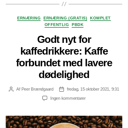
Kategorier
ERNÆRING
ERNÆRING (GRATIS)
KOMPLET
OFFENTLIG
PBDK
Godt nyt for
kaffedrikkere: Kaffe
forbundet med lavere
dødelighed
Af
Peer Brændgaard
fredag, 15 oktober 2021, 9:31
Indlægsforfatter
Indlægsdato
til
Ingen kommentarer
Godt
nyt
for
kaffedrikkere: