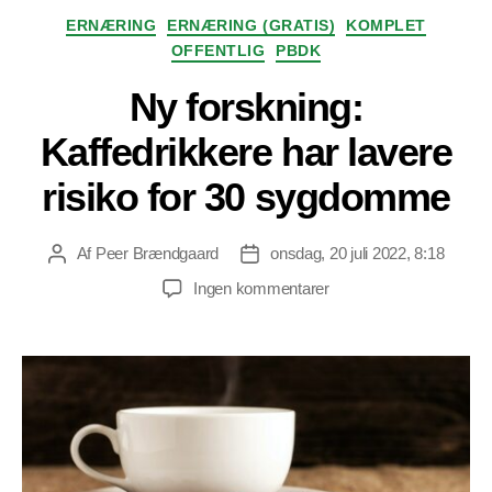
Kategorier
ERNÆRING
ERNÆRING (GRATIS)
KOMPLET
OFFENTLIG
PBDK
Ny forskning:
Kaffedrikkere har lavere
risiko for 30 sygdomme
Af
Peer Brændgaard
onsdag, 20 juli 2022, 8:18
Indlægsforfatter
Indlægsdato
til
Ingen kommentarer
Ny
forskning:
Kaffedrikkere
har
lavere
risiko
for
30