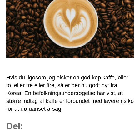
Kaffe
forbundet
med
lavere
dødelighed
Hvis du ligesom jeg elsker en god kop kaffe, eller
to, eller tre eller fire, så er der nu godt nyt fra
Korea. En befolkningsundersøgelse har vist, at
større indtag af kaffe er forbundet med lavere risiko
for at dø uanset årsag.
Del: