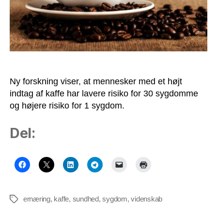
sygdomme
Ny forskning viser, at mennesker med et højt
indtag af kaffe har lavere risiko for 30 sygdomme
og højere risiko for 1 sygdom.
Del:
ernæring
,
kaffe
,
sundhed
,
sygdom
,
videnskab
Tags