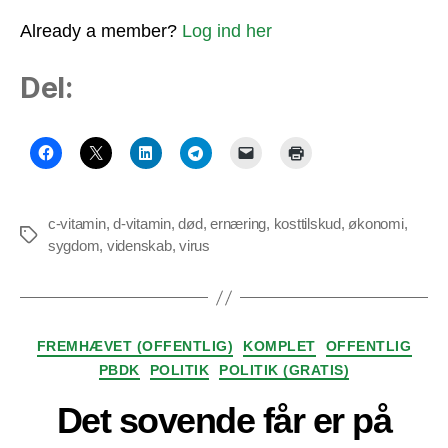
Already a member?
Log ind her
Del:
c-vitamin
,
d-vitamin
,
død
,
ernæring
,
kosttilskud
,
økonomi
,
Tags
sygdom
,
videnskab
,
virus
Kategorier
FREMHÆVET (OFFENTLIG)
KOMPLET
OFFENTLIG
PBDK
POLITIK
POLITIK (GRATIS)
Det sovende får er på