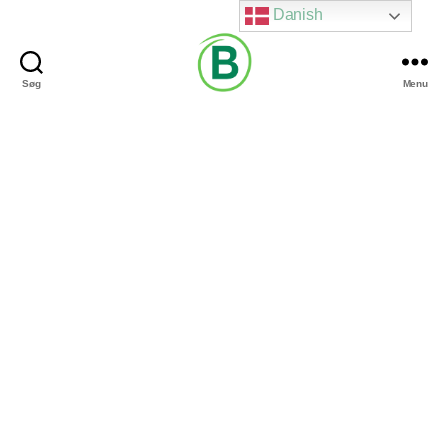
Danish
Søg
Menu
Via
Brændgaard