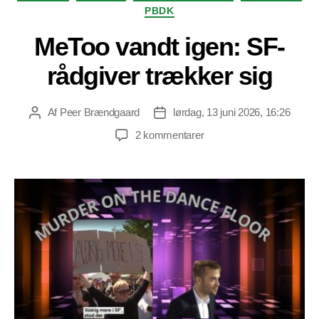
PBDK
MeToo vandt igen: SF-
rådgiver trækker sig
Af
Peer Brændgaard
lørdag, 13 juni 2026, 16:26
Indlægsforfatter
Indlægsdato
til
2 kommentarer
MeToo
vandt
igen:
SF-
rådgiver
trækker
sig