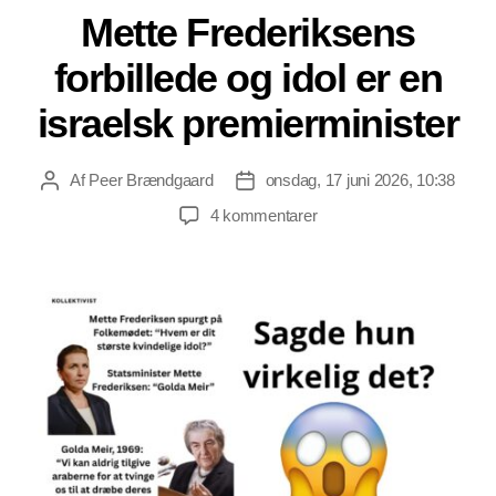
Mette Frederiksens
forbillede og idol er en
israelsk premierminister
Af
Peer Brændgaard
onsdag, 17 juni 2026, 10:38
Indlægsforfatter
Indlægsdato
til
4 kommentarer
Mette
Frederiksens
forbillede
og
idol
er
en
israelsk
premierminister