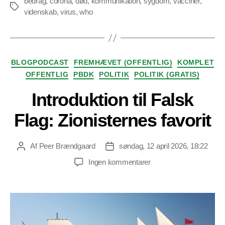
bedrag
,
corona
,
død
,
kommunikation
,
sygdom
,
vacciner
,
Tags
videnskab
,
virus
,
who
Kategorier
BLOGPODCAST
FREMHÆVET (OFFENTLIG)
KOMPLET
OFFENTLIG
PBDK
POLITIK
POLITIK (GRATIS)
Introduktion til Falsk
Flag: Zionisternes favorit
Af
Peer Brændgaard
søndag, 12 april 2026, 18:22
Indlægsforfatter
Indlægsdato
til
Ingen kommentarer
Introduktion
til
Falsk
Flag:
Zionisternes