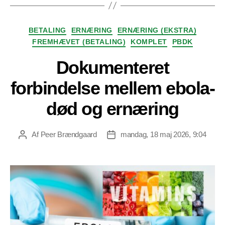
Kategorier
BETALING
ERNÆRING
ERNÆRING (EKSTRA)
FREMHÆVET (BETALING)
KOMPLET
PBDK
Dokumenteret
forbindelse mellem ebola-
død og ernæring
Af
Peer Brændgaard
mandag, 18 maj 2026, 9:04
Indlægsforfatter
Indlægsdato