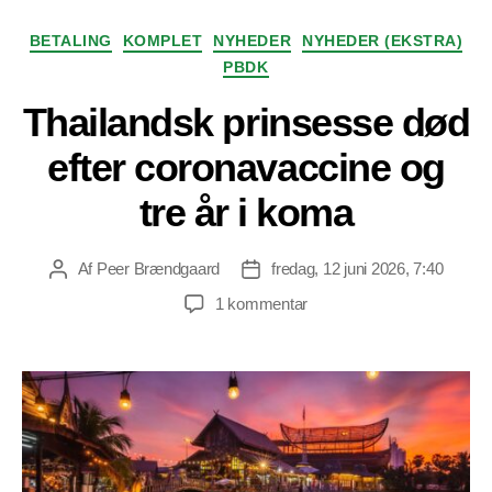
Kategorier
BETALING
KOMPLET
NYHEDER
NYHEDER (EKSTRA)
PBDK
Thailandsk prinsesse død
efter coronavaccine og
tre år i koma
Af
Peer Brændgaard
fredag, 12 juni 2026, 7:40
Indlægsforfatter
Indlægsdato
til
1 kommentar
Thailandsk
prinsesse
død
efter
coronavaccine
og
tre