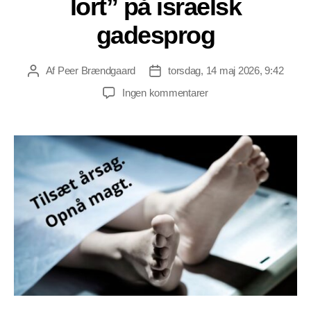
lort” på israelsk
gadesprog
Af
Peer Brændgaard
torsdag, 14 maj 2026, 9:42
Indlægsforfatter
Indlægsdato
til
Ingen kommentarer
“Hanta”
betyder
“fuld
af
lort”
på
israelsk
gadesprog