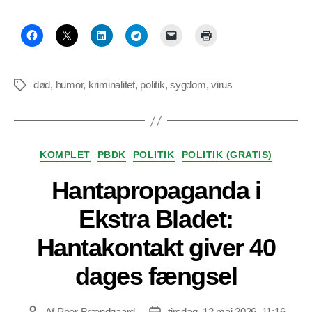
død
,
humor
,
kriminalitet
,
politik
,
sygdom
,
virus
Tags
Kategorier
KOMPLET
PBDK
POLITIK
POLITIK (GRATIS)
Hantapropaganda i
Ekstra Bladet:
Hantakontakt giver 40
dages fængsel
Af
Peer Brændgaard
tirsdag, 12 maj 2026, 11:16