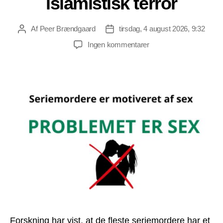
islamistisk terror
Af
Peer Brændgaard
tirsdag, 4 august 2026, 9:32
Indlægsforfatter
Indlægsdato
til
Ingen kommentarer
En
sammenligning
af
seriemord
med
islamistisk
terror
Forskning har vist, at de fleste seriemordere har et