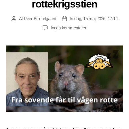
rottekrigsstien
Af
Peer Brændgaard
fredag, 15 maj 2026, 17:14
Indlægsforfatter
Indlægsdato
til
Ingen kommentarer
Det
sovende
får
er
på
rottekrigsstien