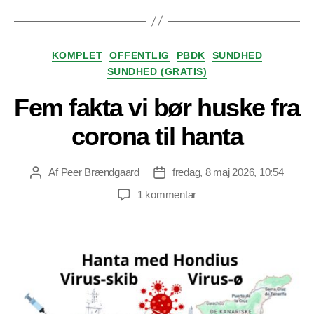
Kategorier
KOMPLET
OFFENTLIG
PBDK
SUNDHED
SUNDHED (GRATIS)
Fem fakta vi bør huske fra
corona til hanta
Af
Peer Brændgaard
fredag, 8 maj 2026, 10:54
Indlægsforfatter
Indlægsdato
til
1 kommentar
Fem
fakta
vi
bør
huske
fra
corona