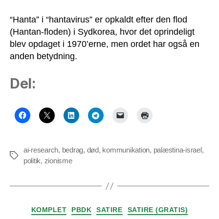
“Hanta” i “hantavirus” er opkaldt efter den flod
(Hantan-floden) i Sydkorea, hvor det oprindeligt
blev opdaget i 1970’erne, men ordet har også en
anden betydning.
Del:
ai-research
,
bedrag
,
død
,
kommunikation
,
palæstina-israel
,
Tags
politik
,
zionisme
Kategorier
KOMPLET
PBDK
SATIRE
SATIRE (GRATIS)