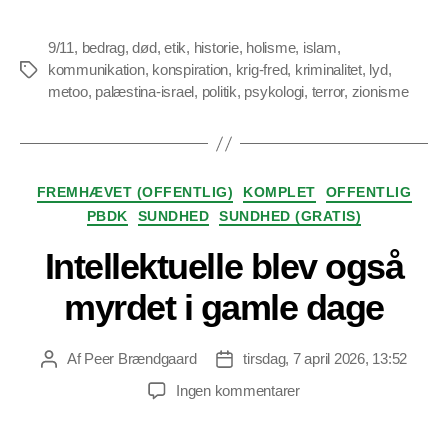
9/11
,
bedrag
,
død
,
etik
,
historie
,
holisme
,
islam
,
kommunikation
,
konspiration
,
krig-fred
,
kriminalitet
,
lyd
,
Tags
metoo
,
palæstina-israel
,
politik
,
psykologi
,
terror
,
zionisme
Kategorier
FREMHÆVET (OFFENTLIG)
KOMPLET
OFFENTLIG
PBDK
SUNDHED
SUNDHED (GRATIS)
Intellektuelle blev også
myrdet i gamle dage
Af
Peer Brændgaard
tirsdag, 7 april 2026, 13:52
Indlægsforfatter
Indlægsdato
til
Ingen kommentarer
Intellektuelle
blev