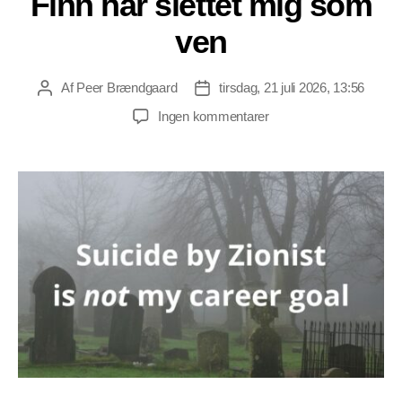
Finn har slettet mig som
ven
Af
Peer Brændgaard
tirsdag, 21 juli 2026, 13:56
Indlægsforfatter
Indlægsdato
til
Ingen kommentarer
Israel-
aktivist
Thomas
Finn
har
slettet
mig
som
ven