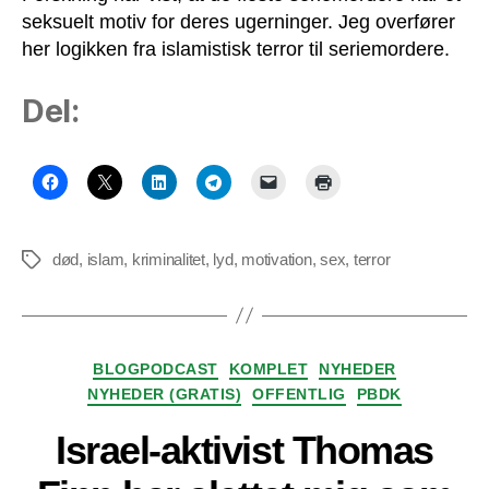
seksuelt motiv for deres ugerninger. Jeg overfører
her logikken fra islamistisk terror til seriemordere.
Del:
død
,
islam
,
kriminalitet
,
lyd
,
motivation
,
sex
,
terror
Tags
Kategorier
BLOGPODCAST
KOMPLET
NYHEDER
NYHEDER (GRATIS)
OFFENTLIG
PBDK
Israel-aktivist Thomas