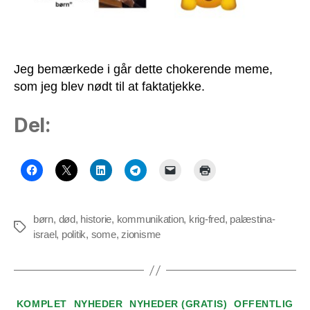
Jeg bemærkede i går dette chokerende meme,
som jeg blev nødt til at faktatjekke.
Del:
børn
,
død
,
historie
,
kommunikation
,
krig-fred
,
palæstina-
Tags
israel
,
politik
,
some
,
zionisme
Kategorier
KOMPLET
NYHEDER
NYHEDER (GRATIS)
OFFENTLIG