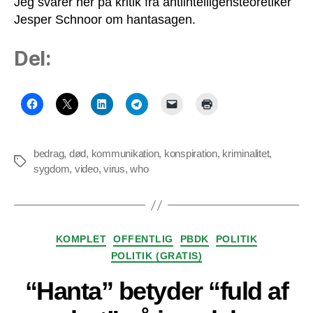
Jeg svarer her på kritik fra antiintelligensteoretiker
Jesper Schnoor om hantasagen.
Del:
bedrag
,
død
,
kommunikation
,
konspiration
,
kriminalitet
,
Tags
sygdom
,
video
,
virus
,
who
Kategorier
KOMPLET
OFFENTLIG
PBDK
POLITIK
POLITIK (GRATIS)
“Hanta” betyder “fuld af