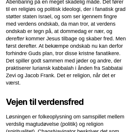
Åbenbaring på en meget skadelig måde. Det fører
til en religiøs og politisk ideologi, der i fanatisk grad
støtter staten Israel, og som ser igennem fingre
med verdens ondskab, da man tror, at verdens
ondskab er tegn på, at dommedag er nær, og
derefter
kommer Jesus tilbage og skaber fred. Men
først derefter. At bekæmpe ondskab nu kan derfor
forhindre Guds plan, tror disse kristne fanatikere.
Det spiller godt sammen med jøder og andre, der
praktiserer luriansk kabbalah i ånden fra Sabbatai
Zevi og Jacob Frank. Det er religion, når det er
værst.
Vejen til verdensfred
Løsningen er folkeoplysning om samspillet mellem
verdslig magtudøvelse (politik) og religion
(spiritualitet). ChaosNavigator beskriver det som