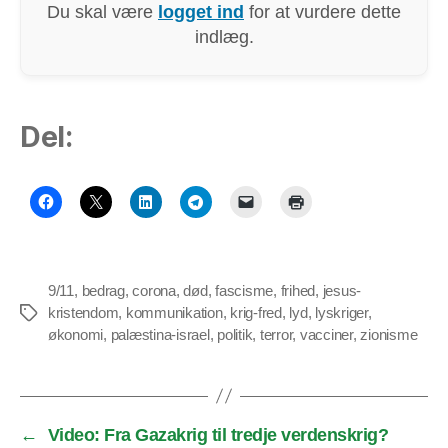
Du skal være
logget ind
for at vurdere dette
indlæg.
Del:
9/11
,
bedrag
,
corona
,
død
,
fascisme
,
frihed
,
jesus-
kristendom
,
kommunikation
,
krig-fred
,
lyd
,
lyskriger
,
Tags
økonomi
,
palæstina-israel
,
politik
,
terror
,
vacciner
,
zionisme
←
Video: Fra Gazakrig til tredje verdenskrig?