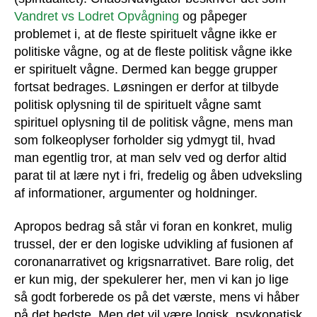
Vandret vs Lodret Opvågning
og påpeger
problemet i, at de fleste spirituelt vågne ikke er
politiske vågne, og at de fleste politisk vågne ikke
er spirituelt vågne. Dermed kan begge grupper
fortsat bedrages. Løsningen er derfor at tilbyde
politisk oplysning til de spirituelt vågne samt
spirituel oplysning til de politisk vågne, mens man
som folkeoplyser forholder sig ydmygt til, hvad
man egentlig tror, at man selv ved og derfor altid
parat til at lære nyt i fri, fredelig og åben udveksling
af informationer, argumenter og holdninger.
Apropos bedrag så står vi foran en konkret, mulig
trussel, der er den logiske udvikling af fusionen af
coronanarrativet og krigsnarrativet. Bare rolig, det
er kun mig, der spekulerer her, men vi kan jo lige
så godt forberede os på det værste, mens vi håber
på det bedste. Men det vil være logisk, psykopatisk