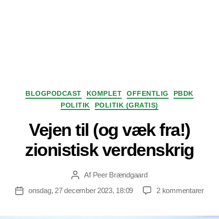
Kategorier
BLOGPODCAST
KOMPLET
OFFENTLIG
PBDK
POLITIK
POLITIK (GRATIS)
Vejen til (og væk fra!)
zionistisk verdenskrig
Af
Peer Brændgaard
Indlægsforfatter
til
onsdag, 27 december 2023, 18:09
2 kommentarer
Indlægsdato
Veje
til