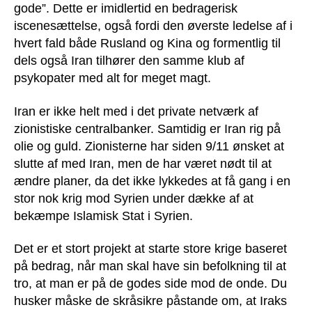
gode”. Dette er imidlertid en bedragerisk
iscenesættelse, også fordi den øverste ledelse af i
hvert fald både Rusland og Kina og formentlig til
dels også Iran tilhører den samme klub af
psykopater med alt for meget magt.
Iran er ikke helt med i det private netværk af
zionistiske centralbanker. Samtidig er Iran rig på
olie og guld. Zionisterne har siden 9/11 ønsket at
slutte af med Iran, men de har været nødt til at
ændre planer, da det ikke lykkedes at få gang i en
stor nok krig mod Syrien under dække af at
bekæmpe Islamisk Stat i Syrien.
Det er et stort projekt at starte store krige baseret
på bedrag, når man skal have sin befolkning til at
tro, at man er på de godes side mod de onde. Du
husker måske de skråsikre påstande om, at Iraks