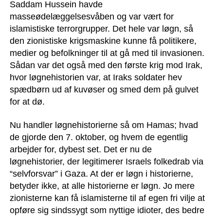
Saddam Hussein havde
masseødelæggelsesvåben og var vært for
islamistiske terrorgrupper. Det hele var løgn, så
den zionistiske krigsmaskine kunne få politikere,
medier og befolkninger til at gå med til invasionen.
Sådan var det også med den første krig mod Irak,
hvor løgnehistorien var, at Iraks soldater hev
spædbørn ud af kuvøser og smed dem på gulvet
for at dø.
Nu handler løgnehistorierne så om Hamas; hvad
de gjorde den 7. oktober, og hvem de egentlig
arbejder for, dybest set. Det er nu de
løgnehistorier, der legitimerer Israels folkedrab via
“selvforsvar” i Gaza. At der er løgn i historierne,
betyder ikke, at alle historierne er løgn. Jo mere
zionisterne kan få islamisterne til af egen fri vilje at
opføre sig sindssygt som nyttige idioter, des bedre