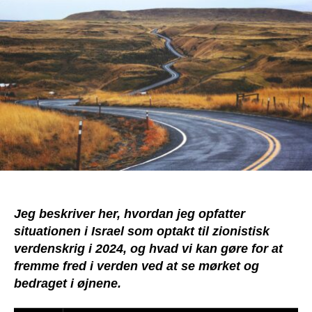
(og
væk
fra!)
zioni
verd
Jeg beskriver her, hvordan jeg opfatter
situationen i Israel som optakt til zionistisk
verdenskrig i 2024, og hvad vi kan gøre for at
fremme fred i verden ved at se mørket og
bedraget i øjnene.