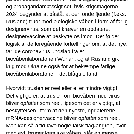
og propagandamæssigt set, hvis krigsmagerne i
2024 begynder at påstå, at den onde fjende (f.eks.
Rusland) truer med biologiske våben i form af farlig
designervirus, som det kræver en opdateret
designervaccine at beskytte os imod. Det følger
logisk af de foregående fortællinger om, at det nye,
farlige coronavirus undslap fra et
biovåbenlaboratorie i Wuhan, og at Rusland gik i
krig mod Ukraine også for at bekæmpe farlige
biovåbenlaboratorier i det blågule land.
Hvorvidt truslen er reel eller ej er mindre vigtigt.
Det vigtige er, at truslen om biovåben med virus
bliver
opfattet
som reel, ligesom det er vigtigt, at
beskyttelsen i form af den nyeste, opdaterede
mRNA-designervaccine bliver
opfattet
som reel.
Man kan så altid lave nogle falsk flag-angreb, hvor
man evt. bruger kemiske våben, slår en masse