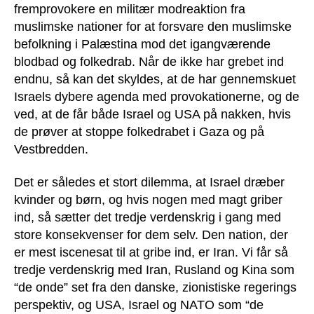
fremprovokere en militær modreaktion fra
muslimske nationer for at forsvare den muslimske
befolkning i Palæstina mod det igangværende
blodbad og folkedrab. Når de ikke har grebet ind
endnu, så kan det skyldes, at de har gennemskuet
Israels dybere agenda med provokationerne, og de
ved, at de får både Israel og USA på nakken, hvis
de prøver at stoppe folkedrabet i Gaza og på
Vestbredden.
Det er således et stort dilemma, at Israel dræber
kvinder og børn, og hvis nogen med magt griber
ind, så sætter det tredje verdenskrig i gang med
store konsekvenser for dem selv. Den nation, der
er mest iscenesat til at gribe ind, er Iran. Vi får så
tredje verdenskrig med Iran, Rusland og Kina som
“de onde” set fra den danske, zionistiske regerings
perspektiv, og USA, Israel og NATO som “de