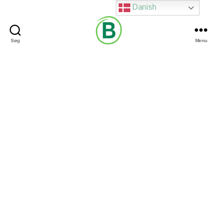
Danish
Søg
Menu
Via
Brændgaard