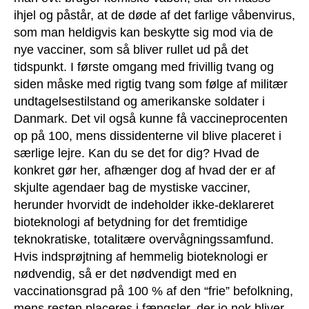
ihjel og påstår, at de døde af det farlige våbenvirus,
som man heldigvis kan beskytte sig mod via de
nye vacciner, som så bliver rullet ud på det
tidspunkt. I første omgang med frivillig tvang og
siden måske med rigtig tvang som følge af militær
undtagelsestilstand og amerikanske soldater i
Danmark. Det vil også kunne få vaccineprocenten
op på 100, mens dissidenterne vil blive placeret i
særlige lejre. Kan du se det for dig? Hvad de
konkret gør her, afhænger dog af hvad der er af
skjulte agendaer bag de mystiske vacciner,
herunder hvorvidt de indeholder ikke-deklareret
bioteknologi af betydning for det fremtidige
teknokratiske, totalitære overvågningssamfund.
Hvis indsprøjtning af hemmelig bioteknologi er
nødvendig, så er det nødvendigt med en
vaccinationsgrad på 100 % af den “frie” befolkning,
mens resten placeres i fængsler, der jo nok bliver