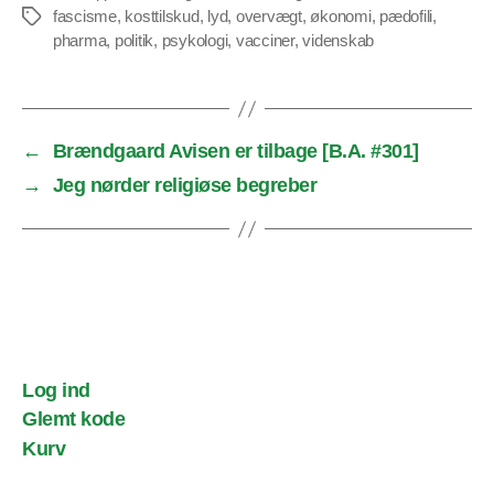
fascisme
,
kosttilskud
,
lyd
,
overvægt
,
økonomi
,
pædofili
,
Tags
pharma
,
politik
,
psykologi
,
vacciner
,
videnskab
←
Brændgaard Avisen er tilbage [B.A. #301]
→
Jeg nørder religiøse begreber
Log ind
Glemt kode
Kurv