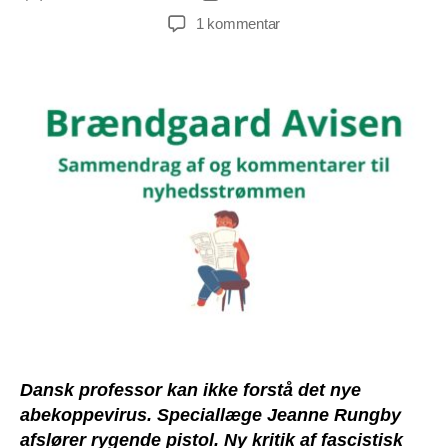
til
1 kommentar
Rygende
pistol,
abekopper
og
fascistisk
fedmebehandling
[B.A.
#302]
Dansk professor kan ikke forstå det nye
abekoppevirus. Speciallæge Jeanne Rungby
afslører rygende pistol. Ny kritik af fascistisk