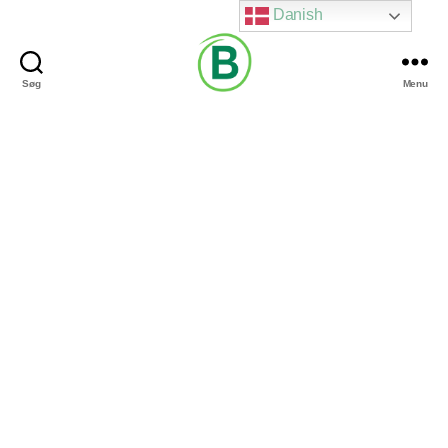
Danish
Søg
Menu
Via
Brændgaard