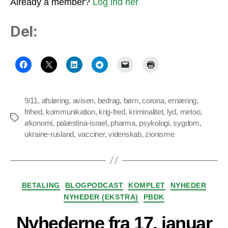
Already a member?
Log ind her
Del:
9/11
,
afsløring
,
avisen
,
bedrag
,
børn
,
corona
,
ernæring
,
frihed
,
kommunikation
,
krig-fred
,
kriminalitet
,
lyd
,
metoo
,
Tags
økonomi
,
palæstina-israel
,
pharma
,
psykologi
,
sygdom
,
ukraine-rusland
,
vacciner
,
videnskab
,
zionisme
Kategorier
BETALING
BLOGPODCAST
KOMPLET
NYHEDER
NYHEDER (EKSTRA)
PBDK
Nyhederne fra 17. januar