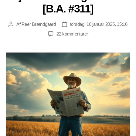
[B.A. #311]
Af
Peer Brændgaard
torsdag, 16 januar 2025, 15:16
Indlægsforfatter
Indlægsdato
til
22 kommentarer
Krig
mod
landbrug,
journalistik
og
frihed
[B.A.
#311]