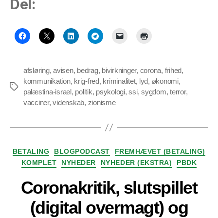
Del:
afsløring
,
avisen
,
bedrag
,
bivirkninger
,
corona
,
frihed
,
kommunikation
,
krig-fred
,
kriminalitet
,
lyd
,
økonomi
,
Tags
palæstina-israel
,
politik
,
psykologi
,
ssi
,
sygdom
,
terror
,
vacciner
,
videnskab
,
zionisme
Kategorier
BETALING
BLOGPODCAST
FREMHÆVET (BETALING)
KOMPLET
NYHEDER
NYHEDER (EKSTRA)
PBDK
Coronakritik, slutspillet
(digital overmagt) og