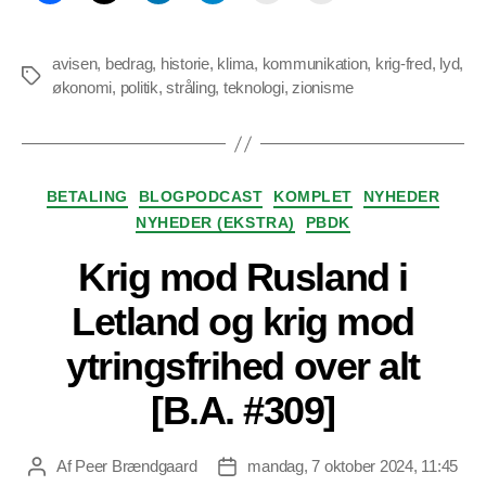
avisen
,
bedrag
,
historie
,
klima
,
kommunikation
,
krig-fred
,
lyd
,
Tags
økonomi
,
politik
,
stråling
,
teknologi
,
zionisme
Kategorier
BETALING
BLOGPODCAST
KOMPLET
NYHEDER
NYHEDER (EKSTRA)
PBDK
Krig mod Rusland i
Letland og krig mod
ytringsfrihed over alt
[B.A. #309]
Af
Peer Brændgaard
mandag, 7 oktober 2024, 11:45
Indlægsforfatter
Indlægsdato