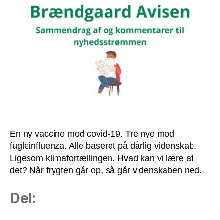
op,
så
går
videnskaben
ned
[B.A.
#307]
En ny vaccine mod covid-19. Tre nye mod
fugleinfluenza. Alle baseret på dårlig videnskab.
Ligesom klimafortællingen. Hvad kan vi lære af
det? Når frygten går op, så går videnskaben ned.
Del: