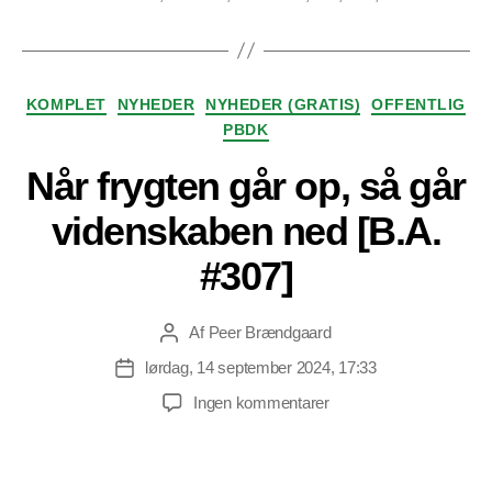
Kategorier
KOMPLET
NYHEDER
NYHEDER (GRATIS)
OFFENTLIG
PBDK
Når frygten går op, så går
videnskaben ned [B.A.
#307]
Af
Peer Brændgaard
Indlægsforfatter
lørdag, 14 september 2024, 17:33
Indlægsdato
til
Ingen kommentarer
Når
frygten
går