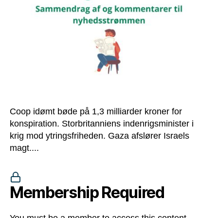
trynet
i
England,
al
magt
til
Israel
[B.A.
#304]
Coop idømt bøde på 1,3 milliarder kroner for
konspiration. Storbritanniens indenrigsminister i
krig mod ytringsfriheden. Gaza afslører Israels
magt....
Membership Required
You must be a member to access this content.