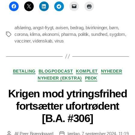
afsløring
,
angst-frygt
,
avisen
,
bedrag
,
bivirkninger
,
børn
,
corona
,
klima
,
økonomi
,
pharma
,
politik
,
sundhed
,
sygdom
,
Tags
vacciner
,
videnskab
,
virus
Kategorier
BETALING
BLOGPODCAST
KOMPLET
NYHEDER
NYHEDER (EKSTRA)
PBDK
Krigen mod ytringsfrihed
fortsætter ufortrødent
[B.A. #306]
Af
Peer Brændgaard
lørdag, 7 september 2024, 11:19
Indlægsforfatter
Indlægsdato