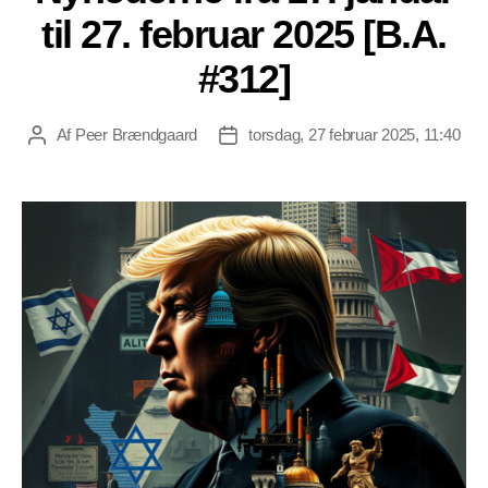
til 27. februar 2025 [B.A.
#312]
Af
Peer Brændgaard
torsdag, 27 februar 2025, 11:40
Indlægsforfatter
Indlægsdato