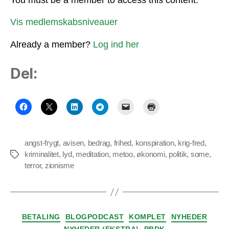
Vis medlemskabsniveauer
Already a member?
Log ind her
Del:
angst-frygt
,
avisen
,
bedrag
,
frihed
,
konspiration
,
krig-fred
,
kriminalitet
,
lyd
,
meditation
,
metoo
,
økonomi
,
politik
,
some
,
Tags
terror
,
zionisme
Kategorier
BETALING
BLOGPODCAST
KOMPLET
NYHEDER
NYHEDER (EKSTRA)
PBDK