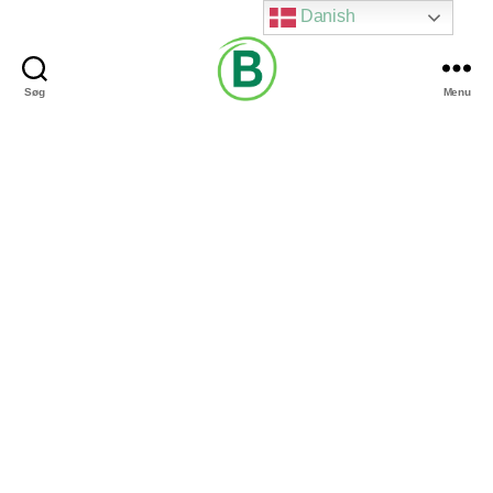
Danish
Søg
Menu
Via
Brændgaard