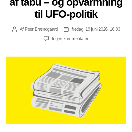
af tabu – og opvarmning
til UFO-politik
Af
Peer Brændgaard
fredag, 19 juni 2026, 16:03
Indlægsforfatter
Indlægsdato
til
Ingen kommentarer
Brændgaard
Avisen
#314:
Nyheder
fra
et
år
præget
af
tabu
–
og
opvarmning
til