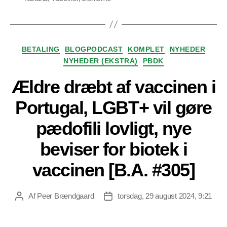
Kategorier
BETALING
BLOGPODCAST
KOMPLET
NYHEDER
NYHEDER (EKSTRA)
PBDK
Ældre dræbt af vaccinen i
Portugal, LGBT+ vil gøre
pædofili lovligt, nye
beviser for biotek i
vaccinen [B.A. #305]
Af
Peer Brændgaard
torsdag, 29 august 2024, 9:21
Indlægsforfatter
Indlægsdato