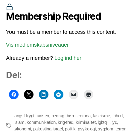
Membership Required
You must be a member to access this content.
Vis medlemskabsniveauer
Already a member?
Log ind her
Del:
angst-frygt
,
avisen
,
bedrag
,
børn
,
corona
,
fascisme
,
frihed
,
islam
,
kommunikation
,
krig-fred
,
kriminalitet
,
lgbtq+
,
lyd
,
Tags
økonomi
,
palæstina-israel
,
politik
,
psykologi
,
sygdom
,
terror
,