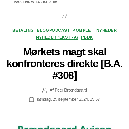
vacciner
,
who
,
zionisme
Kategorier
BETALING
BLOGPODCAST
KOMPLET
NYHEDER
NYHEDER (EKSTRA)
PBDK
Mørkets magt skal
konfronteres direkte [B.A.
#308]
Af
Peer Brændgaard
Indlægsforfatter
søndag, 29 september 2024, 19:57
Indlægsdato