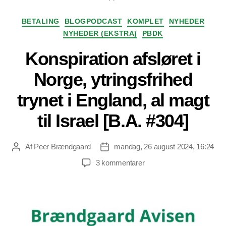
Kategorier
BETALING
BLOGPODCAST
KOMPLET
NYHEDER
NYHEDER (EKSTRA)
PBDK
Konspiration afsløret i
Norge, ytringsfrihed
trynet i England, al magt
til Israel [B.A. #304]
Af
Peer Brændgaard
mandag, 26 august 2024, 16:24
Indlægsforfatter
Indlægsdato
til
3 kommentarer
Konspiration
afsløret
i
Norge,
ytringsfrihed