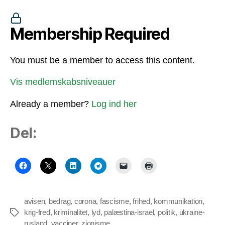
Membership Required
You must be a member to access this content.
Vis medlemskabsniveauer
Already a member?
Log ind her
Del:
avisen
,
bedrag
,
corona
,
fascisme
,
frihed
,
kommunikation
,
krig-fred
,
kriminalitet
,
lyd
,
palæstina-israel
,
politik
,
ukraine-
Tags
rusland
,
vacciner
,
zionisme