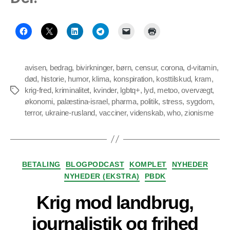
avisen
,
bedrag
,
bivirkninger
,
børn
,
censur
,
corona
,
d-vitamin
,
død
,
historie
,
humor
,
klima
,
konspiration
,
kosttilskud
,
kram
,
krig-fred
,
kriminalitet
,
kvinder
,
lgbtq+
,
lyd
,
metoo
,
overvægt
,
Tags
økonomi
,
palæstina-israel
,
pharma
,
politik
,
stress
,
sygdom
,
terror
,
ukraine-rusland
,
vacciner
,
videnskab
,
who
,
zionisme
Kategorier
BETALING
BLOGPODCAST
KOMPLET
NYHEDER
NYHEDER (EKSTRA)
PBDK
Krig mod landbrug,
journalistik og frihed