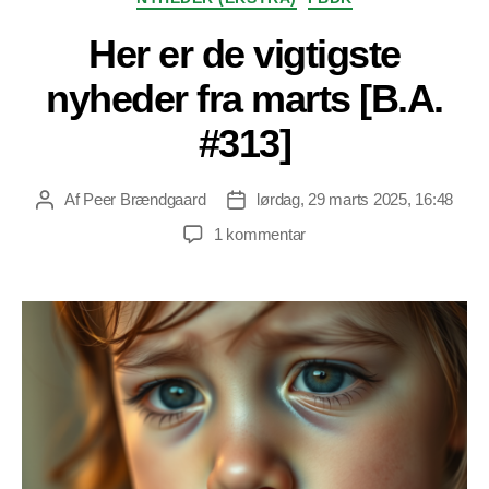
Her er de vigtigste
nyheder fra marts [B.A.
#313]
Af
Peer Brændgaard
lørdag, 29 marts 2025, 16:48
Indlægsforfatter
Indlægsdato
til
1 kommentar
Her
er
de
vigtigste
nyheder
fra
marts
[B.A.
#313]