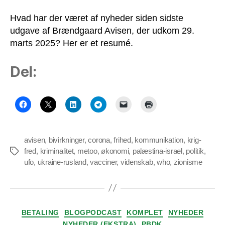
UFO-
politik
Hvad har der været af nyheder siden sidste
udgave af Brændgaard Avisen, der udkom 29.
marts 2025? Her er et resumé.
Del:
avisen
,
bivirkninger
,
corona
,
frihed
,
kommunikation
,
krig-
fred
,
kriminalitet
,
metoo
,
økonomi
,
palæstina-israel
,
politik
,
Tags
ufo
,
ukraine-rusland
,
vacciner
,
videnskab
,
who
,
zionisme
Kategorier
BETALING
BLOGPODCAST
KOMPLET
NYHEDER
NYHEDER (EKSTRA)
PBDK