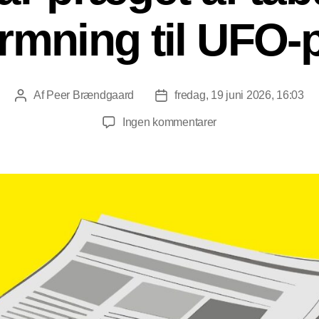
mning til UFO-p
Af
Peer Brændgaard
fredag, 19 juni 2026, 16:03
Indlægsforfatter
Indlægsdato
til
Ingen kommentarer
Brændgaard
Avisen
#314:
Nyheder
fra
et
år
præget
af
tabu
–