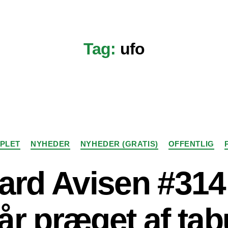
Tag:
ufo
Kategorier
PLET
NYHEDER
NYHEDER (GRATIS)
OFFENTLIG
rd Avisen #314
 år præget af ta