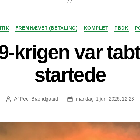
Kategorier
ITIK
FREMHÆVET (BETALING)
KOMPLET
PBDK
P
9-krigen var tabt
startede
Af
Peer Brændgaard
mandag, 1 juni 2026, 12:23
Indlægsforfatter
Indlægsdato