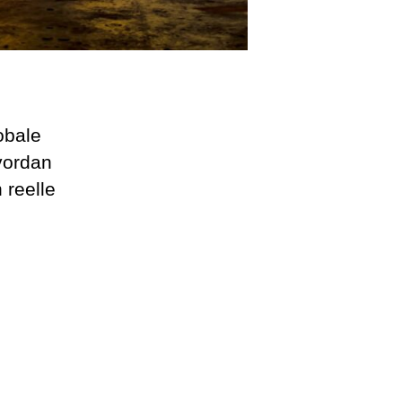
obale
hvordan
 reelle