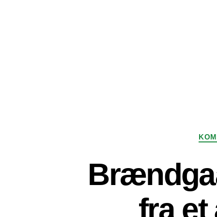
KOM
Brændgaa
fra et