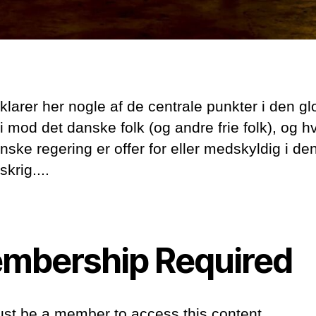
klarer her nogle af de centrale punkter i den gl
i mod det danske folk (og andre frie folk), og 
ske regering er offer for eller medskyldig i den
krig....
mbership Required
st be a member to access this content.