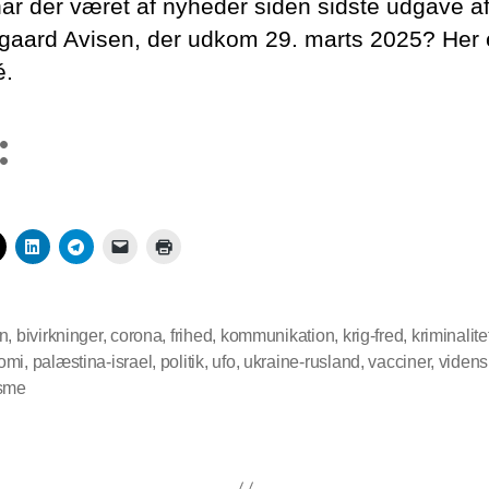
ar der været af nyheder siden sidste udgave a
aard Avisen, der udkom 29. marts 2025? Her e
é.
:
n
,
bivirkninger
,
corona
,
frihed
,
kommunikation
,
krig-fred
,
kriminalite
omi
,
palæstina-israel
,
politik
,
ufo
,
ukraine-rusland
,
vacciner
,
viden
isme