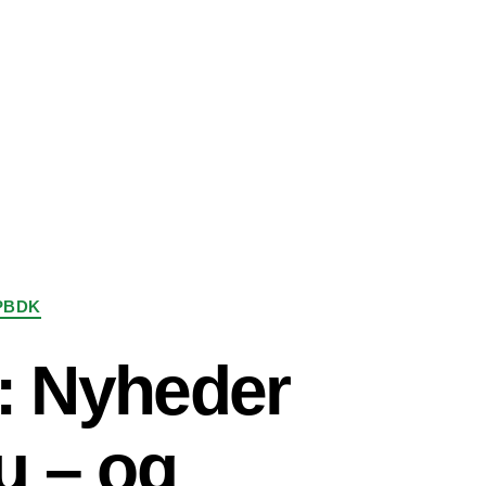
PBDK
: Nyheder
bu – og