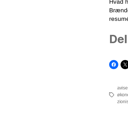
Hvad h
Brændg
resum
Del
avise
økon
Tags
zion