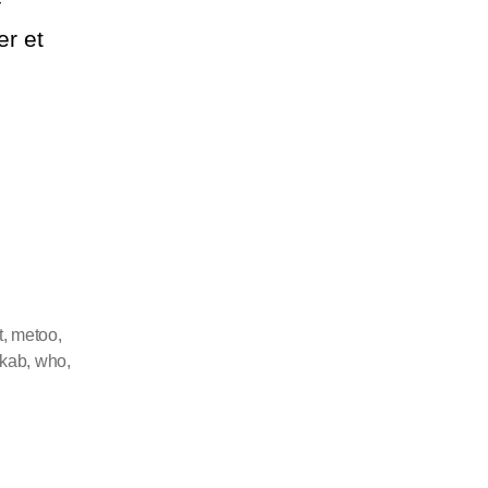
f
r et
t
,
metoo
,
skab
,
who
,