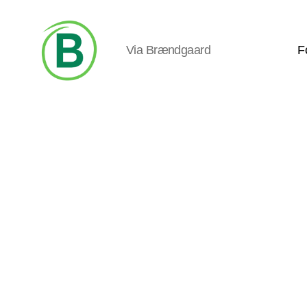
Via Brændgaard
F
Via
Brændgaard