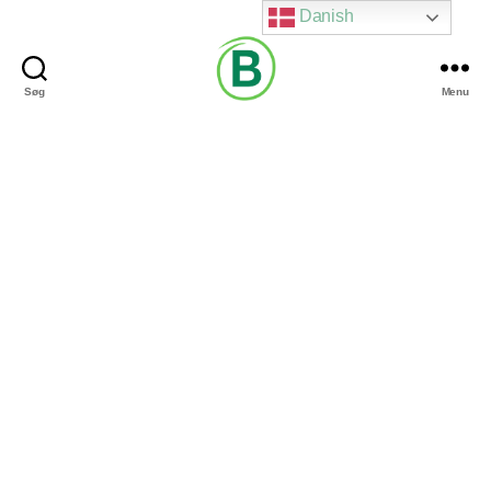
Danish
Søg
Menu
Via
Brændgaard