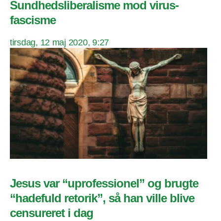
Sundhedsliberalisme mod virus-
fascisme
tirsdag, 12 maj 2020, 9:27
Jesus var “uprofessionel” og brugte
“hadefuld retorik”, så han ville blive
censureret i dag