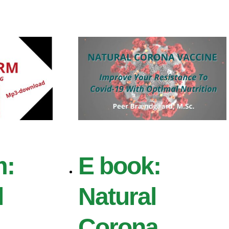
m:
E book:
l
Natural
Corona