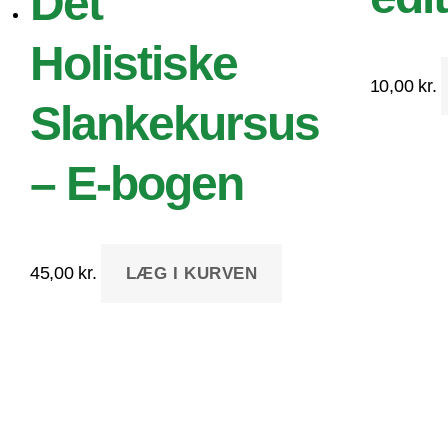
Det
Holistiske
10,00
kr.
Slankekursus
– E-bogen
45,00
kr.
LÆG I KURVEN