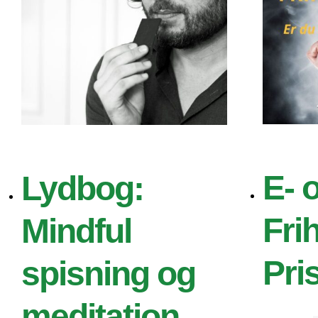
E- 
Lydbog:
Fri
Mindful
Pri
spisning og
meditation