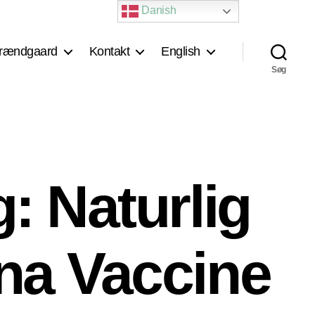
Danish
rændgaard
Kontakt
English
Søg
: Naturlig
na Vaccine