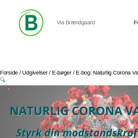
Via Brændgaard
F
Via
Brændgaard
Forside
/
Udgivelser
/
E-bøger
/ E-bog: Naturlig Corona V
🔍