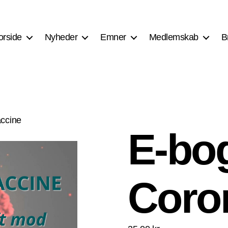
orside
Nyheder
Emner
Medlemskab
B
accine
E-bog
Coro