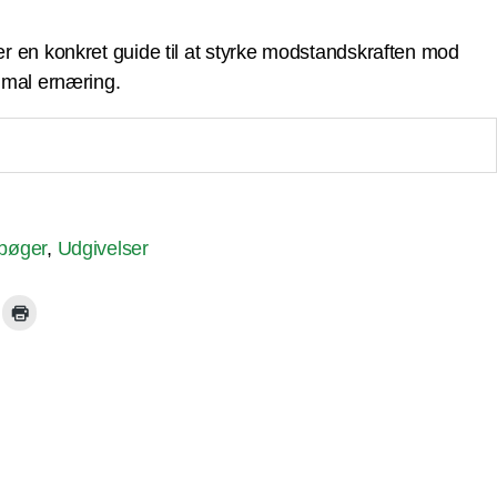
r en konkret guide til at styrke modstandskraften mod
imal ernæring.
bøger
,
Udgivelser