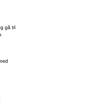
g gå til
n.
 med