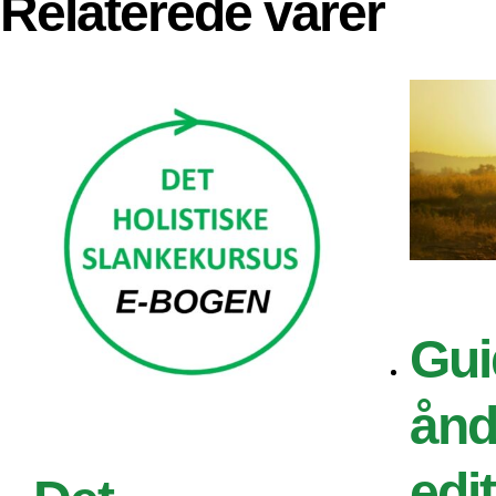
Relaterede varer
Gui
ån
edi