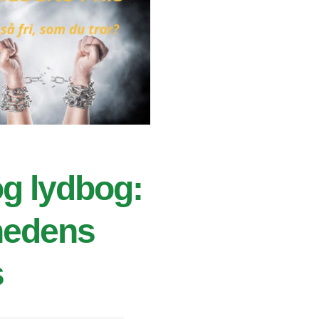
og lydbog:
hedens
s