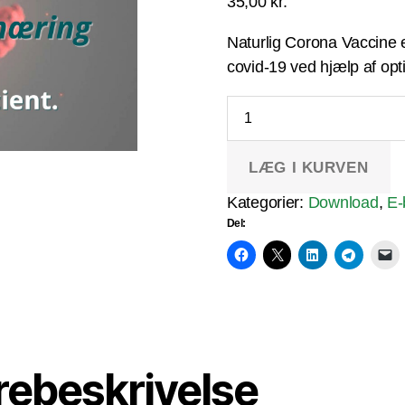
35,00
kr.
Naturlig Corona Vaccine e
covid-19 ved hjælp af opt
E-
bog:
Naturlig
Corona
LÆG I KURVEN
Vaccine
antal
Kategorier:
Download
,
E-
Del:
rebeskrivelse