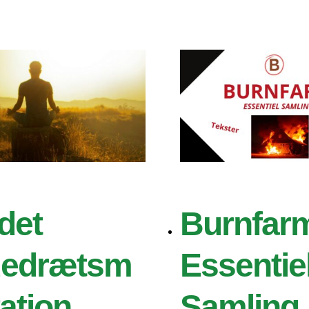
det
Burnfar
dedrætsm
Essentie
tation
Samling