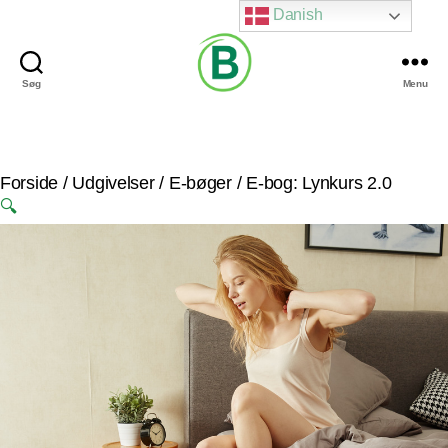
Danish
Søg
Menu
Via
Brændgaard
Forside
/
Udgivelser
/
E-bøger
/ E-bog: Lynkurs 2.0
🔍