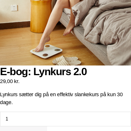
E-bog: Lynkurs 2.0
29,00
kr.
Lynkurs sætter dig på en effektiv slankekurs på kun 30
dage.
E-
bog:
Lynkurs
2.0