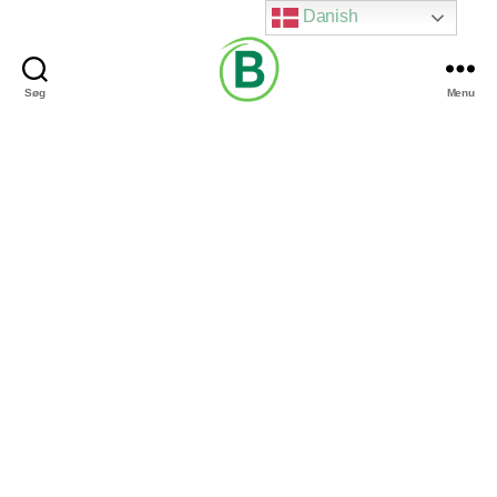
Danish
Søg
Menu
Via
Brændgaard