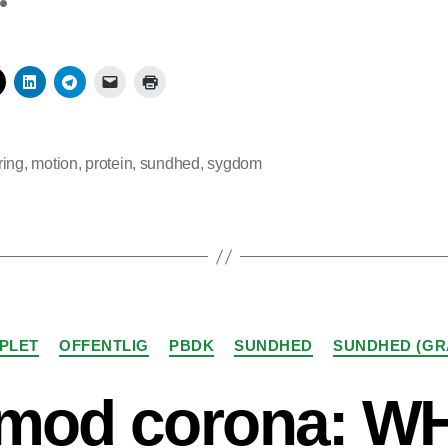
ring
,
motion
,
protein
,
sundhed
,
sygdom
Kategorier
PLET
OFFENTLIG
PBDK
SUNDHED
SUNDHED (GR
 mod corona: W