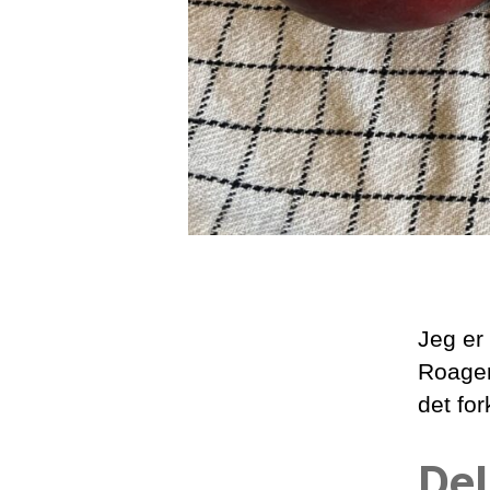
Jeg er
Roager,
det for
Del