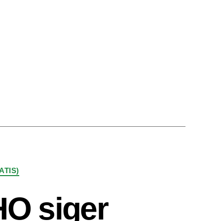
ATIS)
HO siger