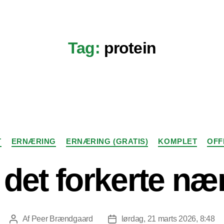
Tag:
protein
Kategorier
T
ERNÆRING
ERNÆRING (GRATIS)
KOMPLET
OFF
r det forkerte næ
Af
Peer Brændgaard
lørdag, 21 marts 2026, 8:48
Indlægsforfatter
Indlægsdato