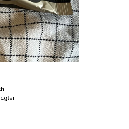
ch
jagter