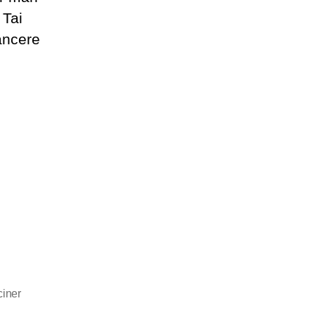
 Tai
ancere
ciner