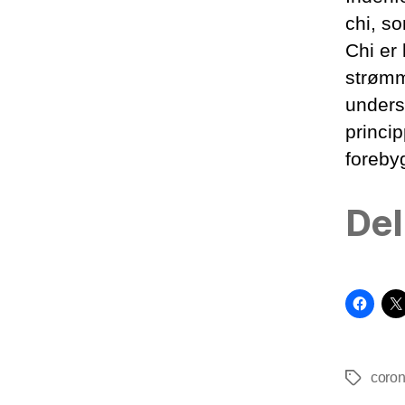
chi, so
Chi er
strømm
unders
princip
foreby
Del
coro
Tags