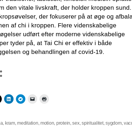
m den vitale livskraft, der holder kroppen sund.
 kropsøvelser, der fokuserer på at øge og afbal
en af chi i kroppen. Flere videnskabelige
øgelser udført efter moderne videnskabelige
per tyder på, at Tai Chi er effektiv i både
ggelsen og behandlingen af covid-19.
:
na
,
kram
,
meditation
,
motion
,
protein
,
sex
,
spiritualitet
,
sygdom
,
vac