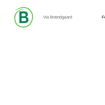
Via Brændgaard
F
Via
Brændgaard