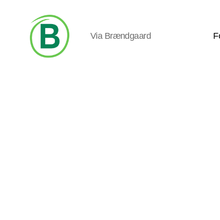
Via Brændgaard
F
Via
Brændgaard