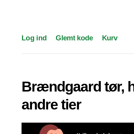
Log ind
Glemt kode
Kurv
Brændgaard tør, 
andre tier