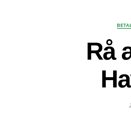
BETA
Rå æ
Ha