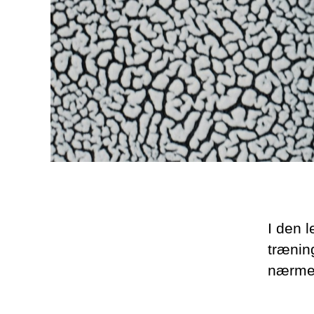
I den 
træning
nærmer