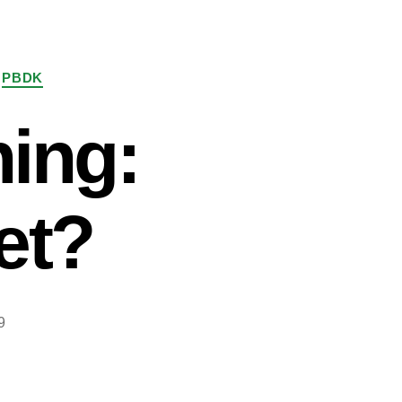
PBDK
ning:
et?
9