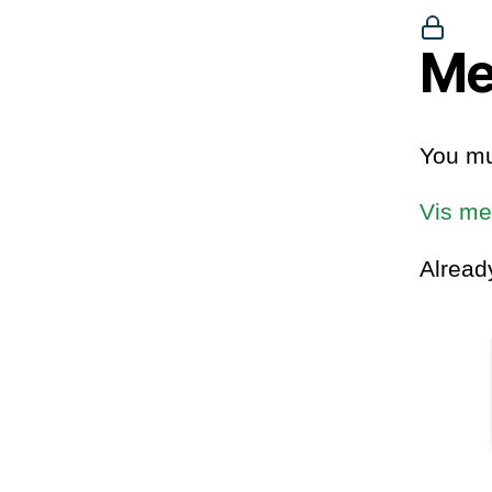
Me
You mu
Vis me
Alrea