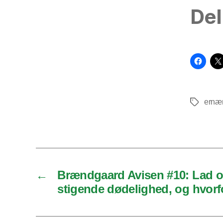
Del
ernæ
Tags
←
Brændgaard Avisen #10: Lad o
stigende dødelighed, og hvorfo