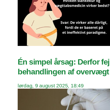
Én simpel årsag: Derfor fej
behandlingen af overvægt
lørdag, 9 august 2025, 18:49