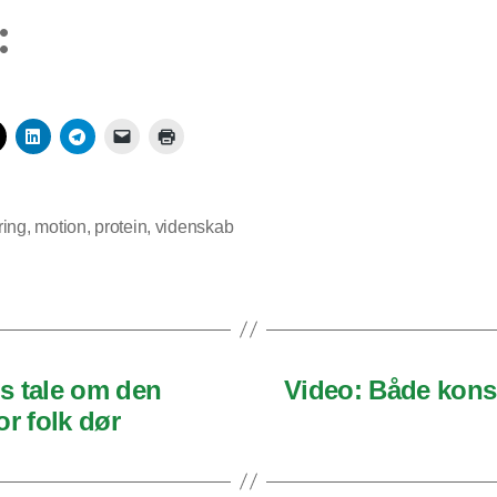
:
ring
,
motion
,
protein
,
videnskab
s tale om den
Video: Både kons
r folk dør