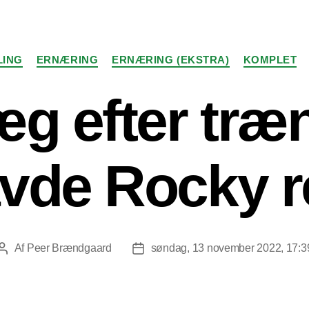
Kategorier
LING
ERNÆRING
ERNÆRING (EKSTRA)
KOMPLET
g efter træ
vde Rocky r
Af
Peer Brændgaard
søndag, 13 november 2022, 17:3
Indlægsforfatter
Indlægsdato