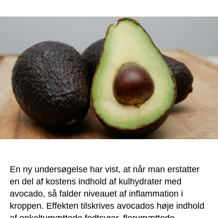
Sænk
inflammation:
Spis
avocado
i
stedet
for
kulhydrater
En ny undersøgelse har vist, at når man erstatter
en del af kostens indhold af kulhydrater med
avocado, så falder niveauet af inflammation i
kroppen. Effekten tilskrives avocados høje indhold
af enkeltumættede fedtsyrer, flerumættede