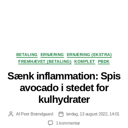
Kategorier
BETALING
ERNÆRING
ERNÆRING (EKSTRA)
FREMHÆVET (BETALING)
KOMPLET
PBDK
Sænk inflammation: Spis
avocado i stedet for
kulhydrater
Af
Peer Brændgaard
lørdag, 13 august 2022, 14:01
Indlægsforfatter
Indlægsdato
til
1 kommentar