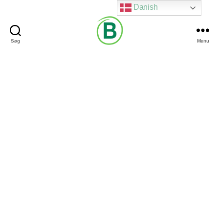
Danish
Søg
Menu
Via
Brændgaard