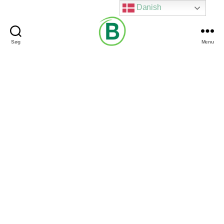
Danish
Søg
Menu
Via
Brændgaard