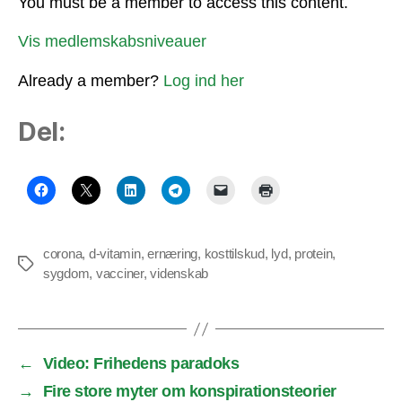
You must be a member to access this content.
Vis medlemskabsniveauer
Already a member?
Log ind her
Del:
corona
,
d-vitamin
,
ernæring
,
kosttilskud
,
lyd
,
protein
,
Tags
sygdom
,
vacciner
,
videnskab
←
Video: Frihedens paradoks
→
Fire store myter om konspirationsteorier