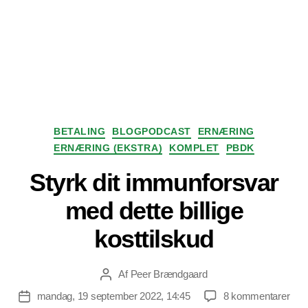
Kategorier
BETALING
BLOGPODCAST
ERNÆRING
ERNÆRING (EKSTRA)
KOMPLET
PBDK
Styrk dit immunforsvar
med dette billige
kosttilskud
Af
Peer Brændgaard
Indlægsforfatter
til
mandag, 19 september 2022, 14:45
8 kommentarer
Indlægsdato