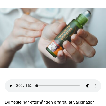
Styr
dit
imm
me
dett
billi
kost
De fleste har efterhånden erfaret, at vaccination