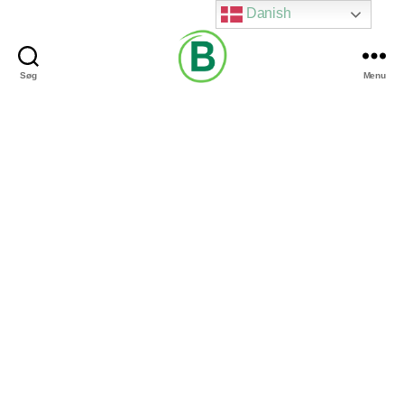
Danish
Søg
Menu
Via
Brændgaard