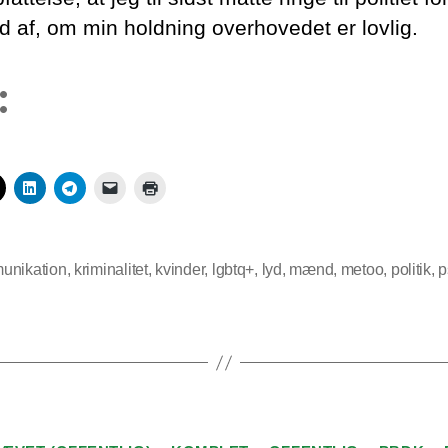
ud af, om min holdning overhovedet er lovlig.
:
unikation
,
kriminalitet
,
kvinder
,
lgbtq+
,
lyd
,
mænd
,
metoo
,
politik
,
p
Kategorier