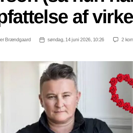
fattelse af virk
er Brændgaard
søndag, 14 juni 2026, 10:26
2 ko
orfatter
Indlægsdato