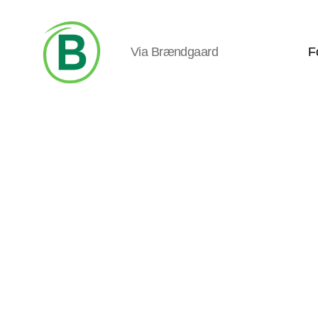
Via Brændgaard
F
Via
Brændgaard