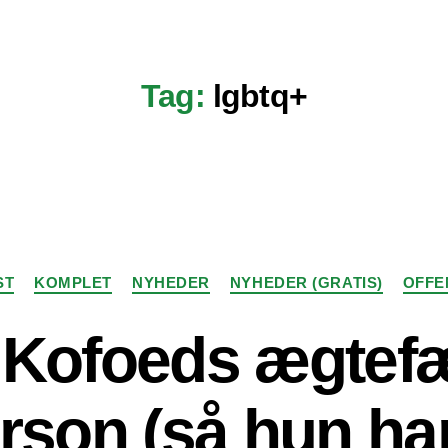
Tag:
lgbtq+
Kategorier
ST
KOMPLET
NYHEDER
NYHEDER (GRATIS)
OFFE
 Kofoeds ægtefæ
rson (så hun har