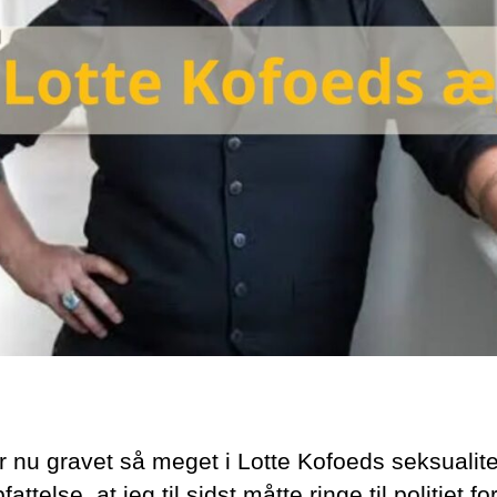
r nu gravet så meget i Lotte Kofoeds seksualite
attelse, at jeg til sidst måtte ringe til politiet for