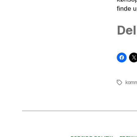
finde 
Del
komm
Tags