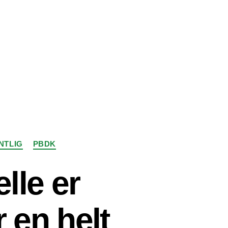
NTLIG
PBDK
lle er
 en helt