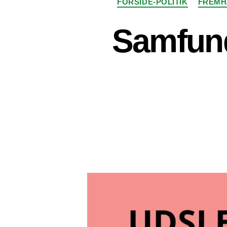
FORSIDE-POLITIK
FREMH
Samfunde