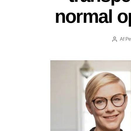
normal op
Af
Pe
Indlægsf