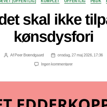
ÆVET (OFFENTLIG)
KOMPLET
OFFENTLIG
PBDK
t skal ikke til
kønsdysfori
Af
Peer Brændgaard
onsdag, 27 maj 2026, 17:36
Indlægsforfatter
Indlægsdato
til
Ingen kommentarer
Samfundet
skal
ikke
tilpasse
sig
kønsdysfori