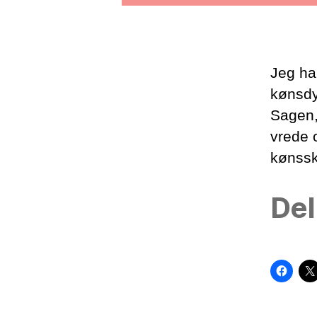
Jeg ha
kønsdys
Sagen,
vrede o
kønssk
Del