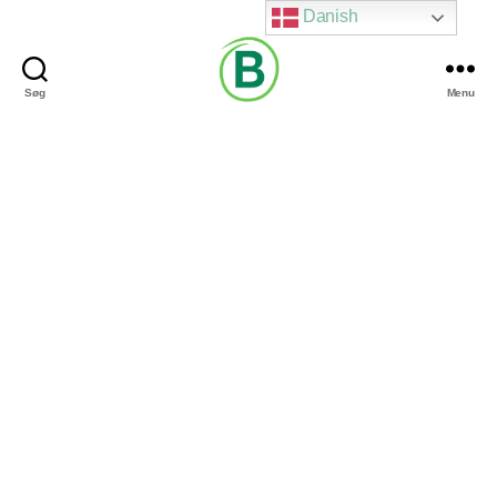
Danish
Søg
Menu
Via
Brændgaard