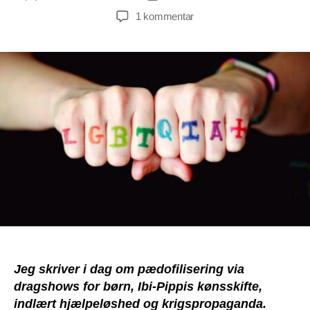
til
1 kommentar
B.A.
#108:
Den
sindssyge
lyst
til
verdenskrig
mod
Rusland
skyldes
målrettet
propaganda
Jeg skriver i dag om pædofilisering via
dragshows for børn, Ibi-Pippis kønsskifte,
indlært hjælpeløshed og krigspropaganda.