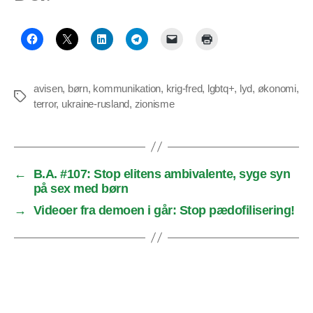
avisen
,
børn
,
kommunikation
,
krig-fred
,
lgbtq+
,
lyd
,
økonomi
,
Tags
terror
,
ukraine-rusland
,
zionisme
←
B.A. #107: Stop elitens ambivalente, syge syn
på sex med børn
→
Videoer fra demoen i går: Stop pædofilisering!