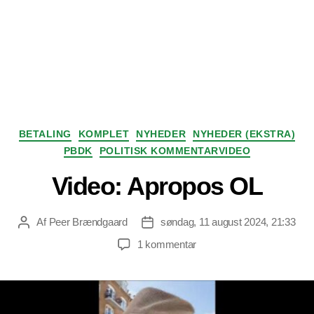
Kategorier
BETALING
KOMPLET
NYHEDER
NYHEDER (EKSTRA)
PBDK
POLITISK KOMMENTARVIDEO
Video: Apropos OL
Af
Peer Brændgaard
søndag, 11 august 2024, 21:33
Indlægsforfatter
Indlægsdato
til
1 kommentar
Video:
Apropos
OL