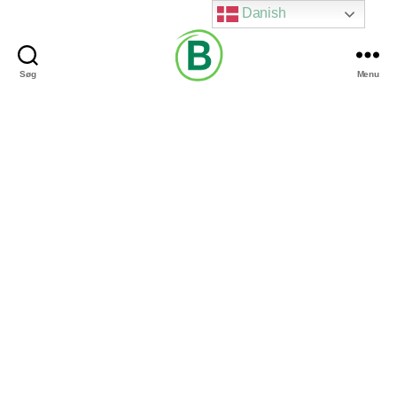
Danish
Søg
Menu
Via
Brændgaard